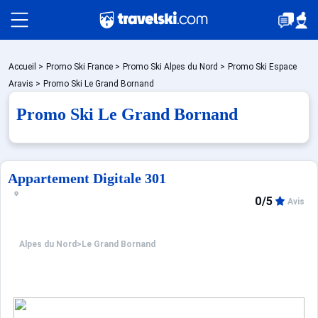
Packages
Accueil
>
Promo Ski France
>
Promo Ski Alpes du Nord
>
Promo Ski Espace
Aravis
>
Promo Ski Le Grand Bornand
Promo Ski Le Grand Bornand
Stations
Hébergements
Appartement Digitale 301
0/5
Avis
Bons plans
Alpes du Nord
>
Le Grand Bornand
Montagne été