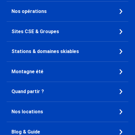
Promo Ski Les Menuires Brelin
Nos opérations
Promo Ski Les Menuires
Preyerand
Promo Ski Les Menuires Reberty
Sites CSE & Groupes
2000
Promo Ski Courchevel 1850
Promo Ski Courchevel 1650
Stations & domaines skiables
Promo Ski Courchevel 1550
Promo Ski Alpe d'Huez
Promo Ski Oz en Oisans
Montagne été
Promo Ski Auris en Oisans
Promo Ski Vaujany
Quand partir ?
Promo Ski Pralognan la Vanoise
Promo Ski Bourg Saint Maurice
Promo Ski Plagne - Les Coches
Nos locations
Promo Ski Plagne - Belle Plagne
Promo Ski Plagne Centre
Promo Ski Plagne - Champagny
Blog & Guide