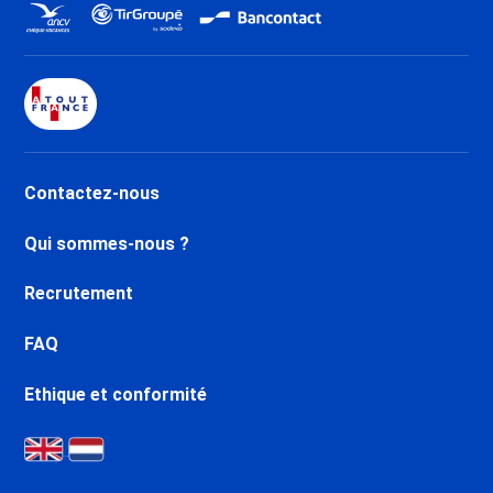
Promo Ski La Tania
Promo Ski Brides les Bains
Promo Ski Méribel Centre 1600
Promo Ski Méribel Mottaret
1850
Promo Ski Méribel Village 1400
Promo Ski Méribel Altiport 1700
Contactez-nous
Promo Ski Méribel Les Allues
1200
Qui sommes-nous ?
Promo Ski Les Menuires Reberty
1850
Recrutement
Promo Ski Les Menuires
Bruyères
FAQ
Promo Ski Les Menuires
Fontanettes
Ethique et conformité
Promo Ski Saint Martin de
Belleville
Promo Ski Les Menuires
Croisette