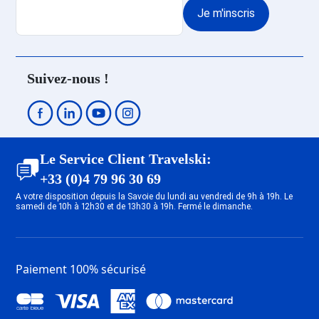
Promo Ski Les Deux Alpes
Je m'inscris
Venosc
Promo Ski Les Deux Alpes 1800
Promo Ski Les Deux Alpes Soleil
Promo Ski Les Deux Alpes
Suivez-nous !
Mont-de-Lans
Promo Ski Megève
Promo Ski Saint Gervais Mont-
Blanc
Promo Ski Combloux
Le Service Client Travelski:
Promo Ski Valmeinier
+33 (0)4 79 96 30 69
Promo Ski Valloire
A votre disposition depuis la Savoie du lundi au vendredi de 9h à 19h. Le
samedi de 10h à 12h30 et de 13h30 à 19h. Fermé le dimanche.
Promo Ski La Rosière
Promo Ski Albiez Montrond
Promo Ski Saint François
Longchamp
Paiement 100% sécurisé
Promo Ski Doucy
Promo Ski Val Thorens
Promo Ski Orelle - Val Thorens