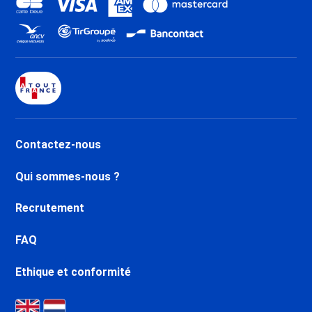
Promo Ski Orelle - Val Thorens
Promo Ski La Tania
Promo Ski Brides les Bains
Promo Ski Méribel Centre 1600
Promo Ski Méribel Mottaret
1850
Promo Ski Méribel Village 1400
Promo Ski Méribel Altiport 1700
Contactez-nous
Promo Ski Méribel Les Allues
1200
Qui sommes-nous ?
Promo Ski Les Menuires Reberty
1850
Recrutement
Promo Ski Les Menuires
Bruyères
FAQ
Promo Ski Les Menuires
Fontanettes
Ethique et conformité
Promo Ski Saint Martin de
Belleville