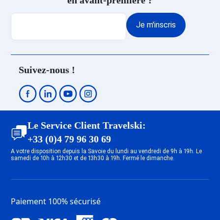
en avant-première ?
Centre
Promo Ski Les Deux Alpes
Je m'inscris
Venosc
Promo Ski Les Deux Alpes 1800
Promo Ski Les Deux Alpes Soleil
Promo Ski Les Deux Alpes
Suivez-nous !
Mont-de-Lans
Promo Ski Megève
Promo Ski Saint Gervais Mont-
Blanc
Promo Ski Combloux
Le Service Client Travelski:
Promo Ski Valmeinier
+33 (0)4 79 96 30 69
Promo Ski Valloire
A votre disposition depuis la Savoie du lundi au vendredi de 9h à 19h. Le
samedi de 10h à 12h30 et de 13h30 à 19h. Fermé le dimanche.
Promo Ski La Rosière
Promo Ski Albiez Montrond
Promo Ski Saint François
Longchamp
Paiement 100% sécurisé
Promo Ski Doucy
Promo Ski Val Thorens