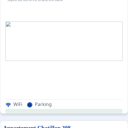
Alpes du Nord
>
Le Grand Bornand
WiFi
Parking
Appartement Chatillon 308