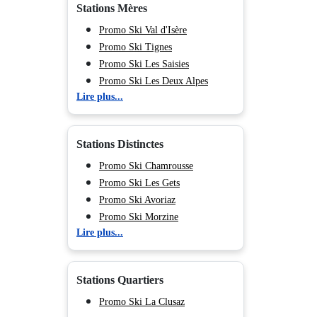
Stations Mères
Promo Ski Val d'Isère
Promo Ski Tignes
Promo Ski Les Saisies
Promo Ski Les Deux Alpes
Lire plus...
Promo Ski Valmorel
Promo Ski Méribel
Promo Ski Les Menuires
Stations Distinctes
Promo Ski Courchevel
Promo Ski La Plagne
Promo Ski Chamrousse
Promo Ski Les Arcs
Promo Ski Les Gets
Promo Ski Peisey Vallandry
Promo Ski Avoriaz
Promo Ski Flaine
Promo Ski Morzine
Lire plus...
Promo Ski Morillon
Promo Ski Châtel
Promo Ski Val Cenis
Promo Ski La Clusaz
Promo Ski Chamonix (Vallée de)
Promo Ski Val d’Isère Centre
Stations Quartiers
Promo Ski Val d’Isère La Daille
Promo Ski Val d’Isère Le
Promo Ski La Clusaz