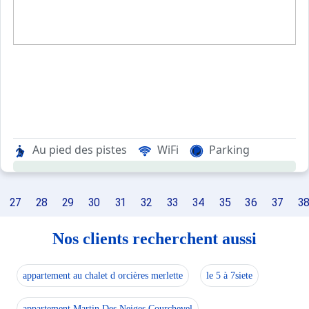
Au pied des pistes
WiFi
Parking
27
28
29
30
31
32
33
34
35
36
37
3
Nos clients recherchent aussi
appartement au chalet d orcières merlette
le 5 à 7siete
appartement Martin Des Neiges Courchevel