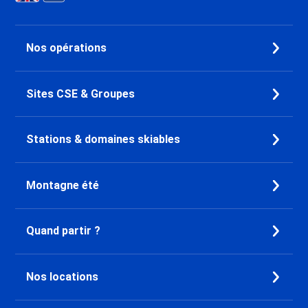
Promo Ski Les Menuires
Croisette
Promo Ski Les Menuires Brelin
Nos opérations
Promo Ski Les Menuires
Preyerand
Promo Ski Les Menuires Reberty
Sites CSE & Groupes
2000
Promo Ski Courchevel 1850
Promo Ski Courchevel 1650
Stations & domaines skiables
Promo Ski Courchevel 1550
Promo Ski Alpe d'Huez
Promo Ski Oz en Oisans
Montagne été
Promo Ski Auris en Oisans
Promo Ski Vaujany
Quand partir ?
Promo Ski Pralognan la Vanoise
Promo Ski Bourg Saint Maurice
Promo Ski Plagne - Les Coches
Nos locations
Promo Ski Plagne - Belle Plagne
Promo Ski Plagne Centre