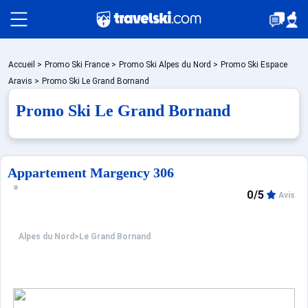
Packages
Accueil
>
Promo Ski France
>
Promo Ski Alpes du Nord
>
Promo Ski Espace
Aravis
>
Promo Ski Le Grand Bornand
Promo Ski Le Grand Bornand
Stations
Hébergements
Appartement Margency 306
0/5
Avis
Bons plans
Alpes du Nord
>
Le Grand Bornand
Montagne été