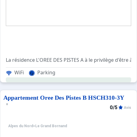
La résidence L'OREE DES PISTE
WiFi
Parking
Cet appartement de vacances situé au rez de chaussée, co
Les Plus de cette location à la montagne : skis aux pied
Appartement Oree Des Pistes B HSCH310-3Y
****Environnement****
0/5
Avis
Choix idéal de location vacances à la montagne : située 
Informations pratiques : Vous disposez d
Alpes du Nord
>
Le Grand Bornand