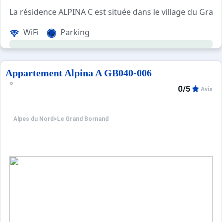
La résidence ALPINA C est située dans le village du Gra
WiFi
Parking
Cet apparteme
Les Plus de cette location à la montagne : un beau
Appartement Alpina A GB040-006
Location classée Meublé de Tourisme 3 étoiles
0/5
Avis
****Environnement****
Alpes du Nord
>
Le Grand Bornand
Essentiellement composé de petites résidences situées le