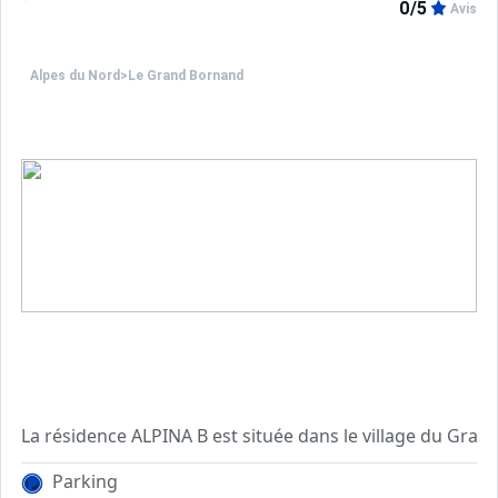
0/5
Avis
****Environnement****
Pour vos locations de vacances à la montagne, le quartie
Alpes du Nord
>
Le Grand Bornand
Essentiellement composé de petites résidences situées le
La résidence ALPINA B est située dans le village du Grand
Parking
Cet appartement de vacances a