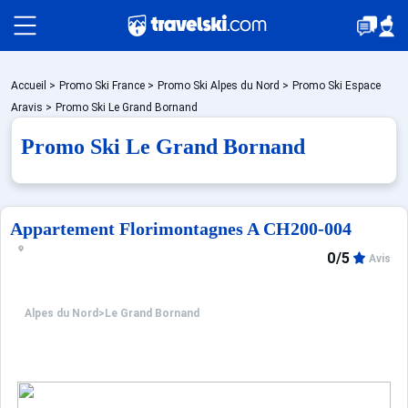
Packages
Accueil
>
Promo Ski France
>
Promo Ski Alpes du Nord
>
Promo Ski Espace
Aravis
>
Promo Ski Le Grand Bornand
Promo Ski Le Grand Bornand
Stations
Hébergements
Appartement Florimontagnes A CH200-004
0/5
Avis
Bons plans
Alpes du Nord
>
Le Grand Bornand
Montagne été