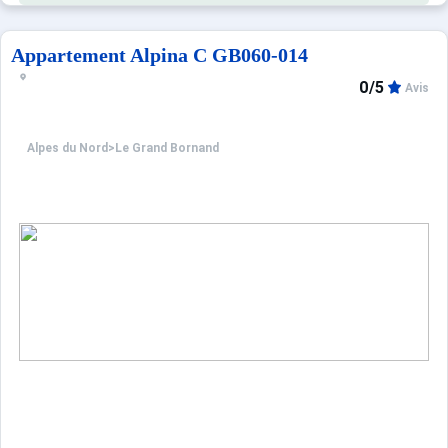
Les Plus de cette location à la montagne : vue sur 
Appartement Alpina C GB060-014
0/5
Avis
Location classée Meublé de Tourisme 2 étoiles
****Environnement****
Alpes du Nord
>
Le Grand Bornand