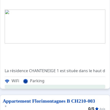
Petit plus de cette location : ménage est i
Composé de 2 résidences mitoyennes, ce quartier offre l'
La résidence CHANTENEIGE 1 est située dans le haut de la
WiFi
Parking
Les Plus de cette location à la montagne : secteur 
Appartement Florimontagnes B CH210-003
****Environnement****
0/5
Avis