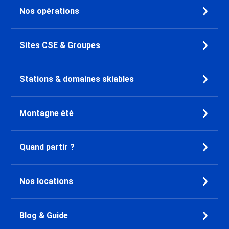
Promo Ski Les Menuires Brelin
Nos opérations
Promo Ski Les Menuires
Preyerand
Promo Ski Les Menuires Reberty
Sites CSE & Groupes
2000
Promo Ski Courchevel 1850
Promo Ski Courchevel 1650
Stations & domaines skiables
Promo Ski Courchevel 1550
Promo Ski Alpe d'Huez
Promo Ski Oz en Oisans
Montagne été
Promo Ski Auris en Oisans
Promo Ski Vaujany
Quand partir ?
Promo Ski Pralognan la Vanoise
Promo Ski Bourg Saint Maurice
Promo Ski Plagne - Les Coches
Nos locations
Promo Ski Plagne - Belle Plagne
Promo Ski Plagne Centre
Promo Ski Plagne - Champagny
Blog & Guide
en Vanoise