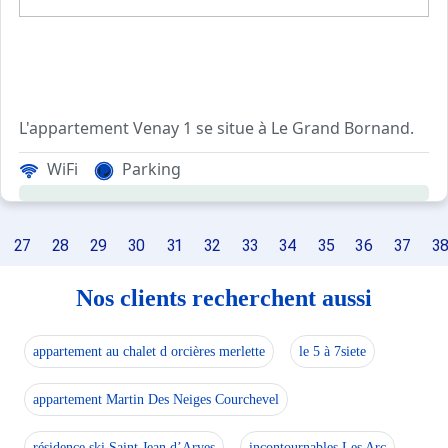
L'appartement Venay 1 se situe à Le Grand Bornand.
La résidence VENAY 1 est située dans le haut de la station
WiFi
Parking
Résidence non chauffée de début mai à mi octobre.
27
28
29
30
31
32
33
34
35
36
37
3
Les Plus de cette location à la montagne : Accès d
Nos clients recherchent aussi
****Environnement****
Situé à 300m des pistes de ski et des commerces, le quar
appartement au chalet d orcières merlette
le 5 à 7siete
Composé de 3 résidences mitoyennes, ce quartier offre l'
appartement Martin Des Neiges Courchevel
résidence ski Saint Jean d’Arves
incontournables Les Arc