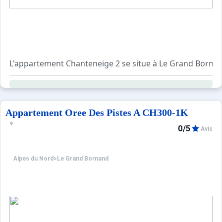
L'environnement : votre logement de vacances est situé à
L'oeil du professionnel : cet appartement plaît beaucoup
L'appartement Chanteneige 2 se situe à Le Grand Borna
La résidence CHANTENEIGE 2 est située dans le lieu dit S
Les Plus de cette location à la montagne : secteur 
****Environnement****
Appartement Oree Des Pistes A CH300-1K
0/5
Avis
Essentiellement composé de petites résidences, ce quart
Alpes du Nord
>
Le Grand Bornand