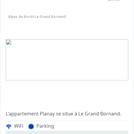
Choix idéal de location vacances à la montagne : située 
Face aux pistes de ski et à 1 km de l'école de ski, la rési
Alpes du Nord
>
Le Grand Bornand
L'appartement Planay se situe à Le Grand Bornand.
La résidence LE PLANAY est 
WiFi
Parking