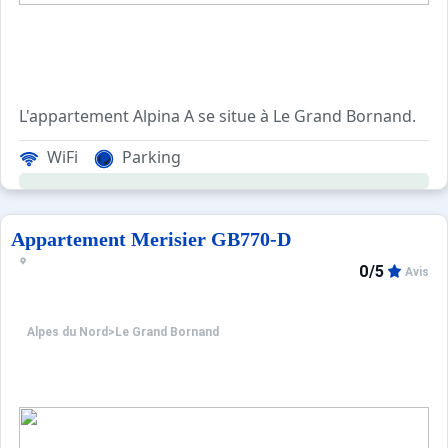
L'appartement Alpina A se situe à Le Grand Bornand.
La résidence ALPINA A est située dans le village du Gra
WiFi
Parking
Les Plus de cette location à la montagne : proximité d
Appartement Merisier GB770-D
0/5
Avis
****Environnement****
Alpes du Nord
>
Le Grand Bornand
Le plus de cette location 
Essentiellement composé de petites résidences situées le