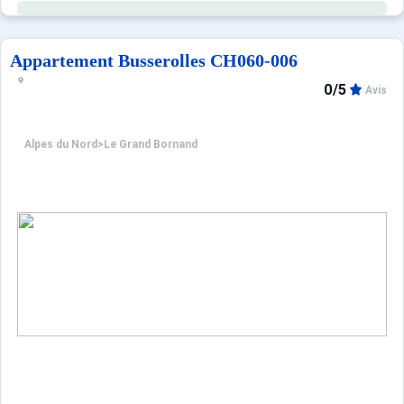
Informations pratiques : Casier à ski et parking collectif 
Appartement Busserolles CH060-006
Les Plus de cette location à la montagne : vue su
0/5
Avis
Alpes du Nord
>
Le Grand Bornand