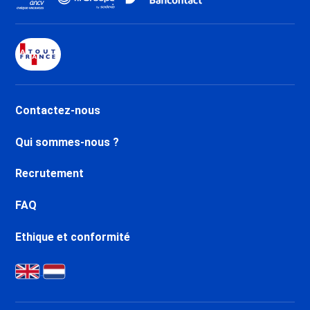
Promo Ski Brides les Bains
Promo Ski Méribel Centre 1600
Promo Ski Méribel Mottaret
1850
Promo Ski Méribel Village 1400
Promo Ski Méribel Altiport 1700
Contactez-nous
Promo Ski Méribel Les Allues
1200
Qui sommes-nous ?
Promo Ski Les Menuires Reberty
1850
Recrutement
Promo Ski Les Menuires
Bruyères
FAQ
Promo Ski Les Menuires
Fontanettes
Ethique et conformité
Promo Ski Saint Martin de
Belleville
Promo Ski Les Menuires
Croisette