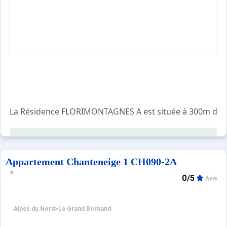
Sites CSE & Groupes
La Résidence FLORIMONTAGNES A est située à 300m des p
Vous pourrez rejoindre tranquillement les pistes grâce à
Appartement Chanteneige 1 CH090-2A
Les Plus de cette location à la montagne : vue sur les 
0/5
Avis
Alpes du Nord
>
Le Grand Bornand
Informations pratiques : Casier à ski et parking collectif 