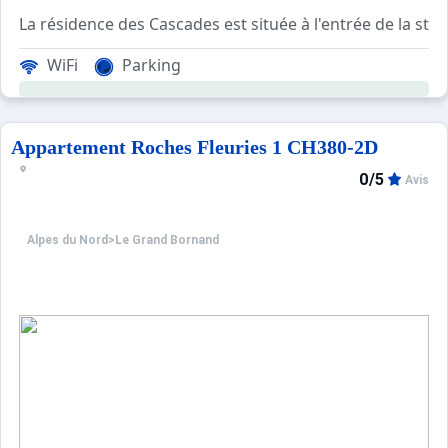
La résidence des Cascades est située à l'entrée de la stat
WiFi
Parking
Cet appartement de vacances situé au RDC , se compose d'u
Les Plus de cette location à la montagne : vue impre
Le ménage est inclus dans le prix de la location.
Appartement Roches Fleuries 1 CH380-2D
0/5
Avis
Un casier à ski et 
****Environnement****
Choix idéal de location vacances à la montagne : la résid
Alpes du Nord
>
Le Grand Bornand
Les Cascades étant situées à l'entrée du Chinaillon perme