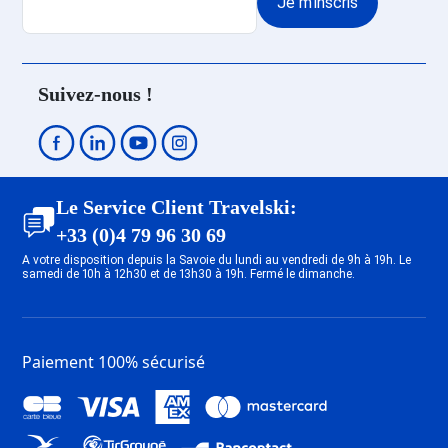
Je m'inscris
Venosc
Promo Ski Les Deux Alpes 1800
Promo Ski Les Deux Alpes Soleil
Promo Ski Les Deux Alpes
Suivez-nous !
Mont-de-Lans
Promo Ski Megève
Promo Ski Saint Gervais Mont-
Blanc
Promo Ski Combloux
Le Service Client Travelski:
Promo Ski Valmeinier
+33 (0)4 79 96 30 69
Promo Ski Valloire
A votre disposition depuis la Savoie du lundi au vendredi de 9h à 19h. Le
samedi de 10h à 12h30 et de 13h30 à 19h. Fermé le dimanche.
Promo Ski La Rosière
Promo Ski Albiez Montrond
Promo Ski Saint François
Longchamp
Paiement 100% sécurisé
Promo Ski Doucy
Promo Ski Val Thorens
Promo Ski Orelle - Val Thorens
Promo Ski La Tania