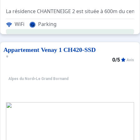
La résidence CHANTENEIGE 2 est située à 600m du centre v
WiFi
Parking
Surplombant le village, le Samance vous offre un des pl
Les Plus de cette location à la montagne : secteur e
Appartement Venay 1 CH420-SSD
0/5
Avis
****Environnement****
Choix idéal de location vacances à la montagne : le quar
Alpes du Nord
>
Le Grand Bornand
Informations pratiques 
Essentiellement composé de petites résidences, ce quart