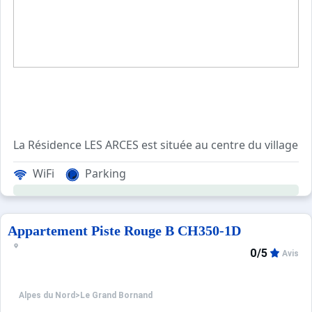
La Résidence LES ARCES est située au cen
WiFi
Parking
Résidence non chauffée de début mai à mi-octobre.
Les Plus de cette location à la montagne : résidence
Appartement Piste Rouge B CH350-1D
0/5
Avis
****Environnement****
Choix idéal de location de vacances à la montagne, le sec
Alpes du Nord
>
Le Grand Bornand