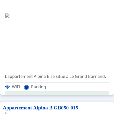
Essentiellement composé de petites résidences, ce secte
****Catalogue****
Le Grand Bornand 74 - Secteur HAMEAU DE SUIZE - Rési
Appartement 3 pièces- 46 m² environ- jusqu’à 6 personne
La Résidence Le Merisier est située dans le hameau de S
Cet appartement de vacances au RDC, comprend un séjour 
Location classée Meublé de Tourisme 3 étoiles
Les avantages de cette location à la montagne : Vous béné
L'oeil du professionnel : Cet appartement plaît beaucoup
L'appartement Alpina B se situe à Le Grand Bornand.
La résidence ALPINA B est située dans le village du Gra
WiFi
Parking
Cet appartement de vacances a
Les Plus de cette location à la montagne : vue sur la c
Appartement Alpina B GB050-015
Location classée Meublé de Tourisme 2 étoiles. Le ménage 