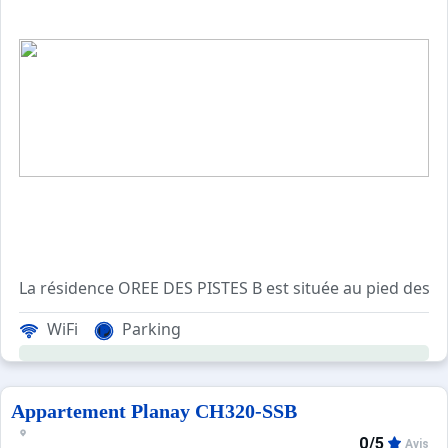
Petit plus : le ménage est inclus dans la location.
Face aux pistes de ski et à 300 m de l'école de ski, la ré
WiFi
Parking
Les Plus de cette location à la montagne : cheminée,
Appartement Planay CH320-SSB
****Environnement****
0/5
Avis