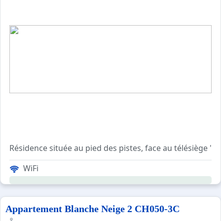
La Résidence LES ARCES a une vue sur la Chaine des Arav
Résidence située au pied des pistes, face au télésiège "
WiFi
Cet appartement de vacances situé au 1er étage comprend 
Les Plus de cette location à la montagne : pied de 
Appartement Blanche Neige 2 CH050-3C
****Environnement****