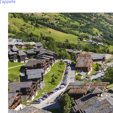
J'appelle
Un été à Valmorel
des vacances remplies d'activités