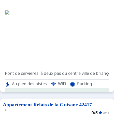
Pont de cervières, à deux pas du centre ville de brianço
5 belles chambres, une mézzanine avec téléviseur et balc
Au pied des pistes
WiFi
Parking
Trés beaux volumes, beaucoup de caractère.
Idéal pour des vacances en famille ou en tribu !! wifi gratu
Maison classee 3 *** en meublé de tourisme!
Appartement Relais de la Guisane 42417
0/5
Avis