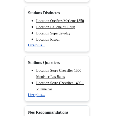
Stations Distinctes
Location Orcières Merlette 1850
Location La Joue du Loup
Location Superdévoluy
Location Risoul
Lire plus...
Location Vars
Location Les Orres
Location Serre Chevalier 1500 -
Stations Quartiers
Monêtier Les Bains
Location Serre Chevalier 1400 -
Location Serre Chevalier 1500 -
Villeneuve
Monêtier Les Bains
Location Serre Chevalier 1350 -
Location Serre Chevalier 1400 -
Chantemerle
Villeneuve
Lire plus...
Location Isola 2000
Location Serre Chevalier 1350 -
Location Auron
Chantemerle
Location La Foux d'Allos
Nos Recommandations
Location Praloup