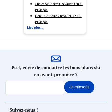
Location Montgenèvre
Chalet Ski Serre Chevalier 1200 -
Location Puy Saint Vincent
Briançon
Hôtel Ski Serre Chevalier 1200 -
Briançon
Lire plus...
Résidence Ski Serre Chevalier
1200 - Briançon
Location appartement ski Serre
Chevalier 1200 - Briançon
Psst, envie de connaître les bons plans ski
en avant-première ?
Je m'inscris
Suivez-nous !