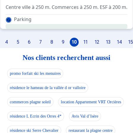
Centre ville à 250 m. Commerces à 250 m. ESF à 200 m. Pi
Parking
4
5
6
7
8
9
10
11
12
13
14
15
Nos clients recherchent aussi
promo forfait ski les menuires
résidence le hameau de la vallée d or valloire
commerces plagne soleil
location Appartement VRT Orcières
résidence L Ecrin des Orres 4*
Avis Val d’Isère
résidence ski Serre Chevalier
restaurant la plagne centre