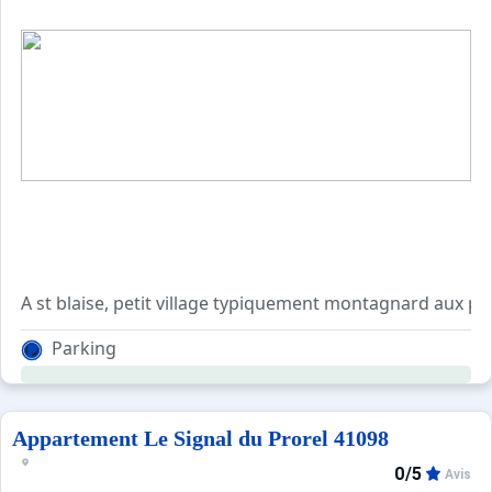
A st blaise, petit village typiquement montagnard aux p
Prestations de qualité, architecture originale et beaux v
Parking
Les enfants se réjouiront du grand jardin non attenant à 
Appartement Le Signal du Prorel 41098
0/5
Avis