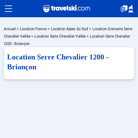
Packages
Accueil
>
Location France
>
Location Alpes du Sud
>
Location Domaine Serre
Chevalier Vallée
>
Location Serre Chevalier Vallée
>
Location Serre Chevalier
1200 - Briançon
🚆Train de nuit
Location Serre Chevalier 1200 -
Briançon
Stations
Hébergements
Bons plans