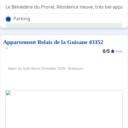
Le Belvédère du Prorel, Résidence neuve, trés bel appar
Parking
Trés belles prestations.
Appartement Relais de la Guisane 43352
0/5
Avis
Alpes du Sud
>
Serre Chevalier 1200 - Briançon