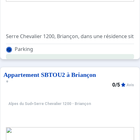
Serre Chevalier 1200, Briançon, dans une résidence sit
Entrée, coin montagne avec 2 lits superposés, salle de b
Parking
Coin-cuisine équipé (mini-four, micro-onde, plaque de cui
Balcon Sud-Est avec vue sur la vieille ville de Briançon.
Départs des pistes à 2 pas, navettes et commerces à pro
Appartement SBTOU2 à Briançon
0/5
Avis
Alpes du Sud
>
Serre Chevalier 1200 - Briançon