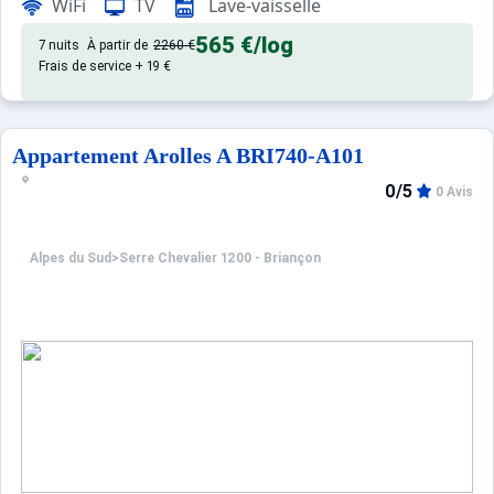
WiFi
TV
Lave-vaisselle
565 €
/log
7 nuits
À partir de
2260 €
Frais de service + 19 €
Appartement Arolles A BRI740-A101
0/5
0 Avis
Alpes du Sud
>
Serre Chevalier 1200 - Briançon