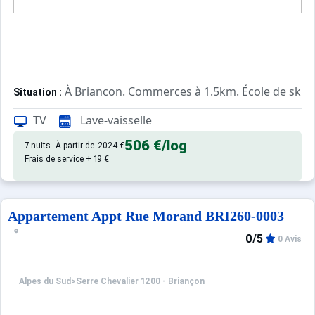
À Briancon. Commerces à 1.5km. École de ski à
Situation :
Confortable et tout équipé. Avec
Appartement de particulier :
TV
Lave-vaisselle
506 €
/log
7 nuits
À partir de
2024 €
Frais de service + 19 €
Appartement Appt Rue Morand BRI260-0003
0/5
0 Avis
Alpes du Sud
>
Serre Chevalier 1200 - Briançon