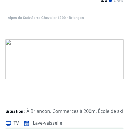
3/5
2 Avis
Alpes du Sud
>
Serre Chevalier 1200 - Briançon
À Briancon. Commerces à 200m. École de ski à
Situation :
Confortable et tout équipé. Avec
Appartement de particulier :
TV
Lave-vaisselle