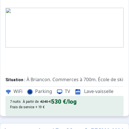
À Briancon. Commerces à 700m. École de ski à
Situation :
Confortable et tout équipé. Avec
Appartement de particulier :
WiFi
Parking
TV
Lave-vaisselle
530 €
/log
7 nuits
À partir de
4240 €
Frais de service + 19 €