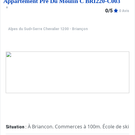
Appartement Pre Du Moulin C BRI220-C003
0/5
0 Avis
Alpes du Sud
>
Serre Chevalier 1200 - Briançon
À Briancon. Commerces à 100m. École de ski à
Situation :
Confortable et tout équipé. Avec
Appartement de particulier :