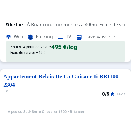
À Briancon. Commerces à 400m. École de ski à
Situation :
Confortable et tout équipé. Avec
Appartement de particulier :
WiFi
Parking
TV
Lave-vaisselle
495 €
/log
7 nuits
À partir de
2970 €
Frais de service + 19 €
Appartement Relais De La Guisane Ii BRI100-
2304
0/5
0 Avis
Alpes du Sud
>
Serre Chevalier 1200 - Briançon