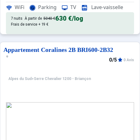
appartement de qualité, de 75 m
Appartement de particulier :
WiFi
Parking
TV
Lave-vaisselle
630 €
/log
7 nuits
À partir de
5040 €
Frais de service + 19 €
Appartement Coralines 2B BRI600-2B32
0/5
0 Avis
Alpes du Sud
>
Serre Chevalier 1200 - Briançon