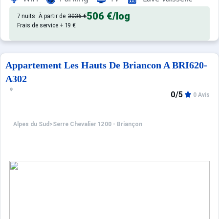
506 €
/log
7 nuits
À partir de
3036 €
Frais de service + 19 €
Appartement Les Hauts De Briancon A BRI620-
A302
0/5
0 Avis
Alpes du Sud
>
Serre Chevalier 1200 - Briançon