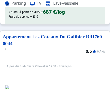
Parking
TV
Lave-vaisselle
687 €
/log
7 nuits
À partir de
4122 €
Frais de service + 19 €
Appartement Les Coteaux Du Galibier BRI760-
0044
0/5
0 Avis
Alpes du Sud
>
Serre Chevalier 1200 - Briançon