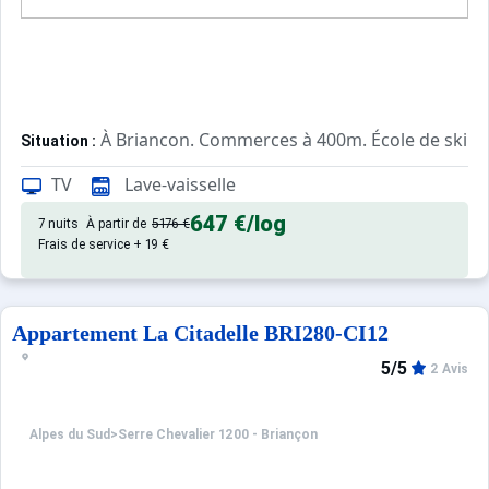
À Briancon. Commerces à 400m. École de ski à
Situation :
Confortable et tout équipé. Avec
Appartement de particulier :
TV
Lave-vaisselle
647 €
/log
7 nuits
À partir de
5176 €
Frais de service + 19 €
Appartement La Citadelle BRI280-CI12
5/5
2 Avis
Alpes du Sud
>
Serre Chevalier 1200 - Briançon