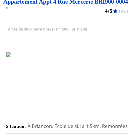
Appartement Appt 4 Rue Mercerie BRI900-0004
4/5
1 Avis
Alpes du Sud
>
Serre Chevalier 1200 - Briançon
À Briancon. École de ski à 1.5km. Remontées 
Situation :
Confortable et tout équipé. Avec
Appartement de particulier :