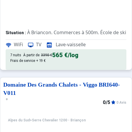
À Briancon. Commerces à 500m. École de ski à
Situation :
Confortable et tout équipé. Avec
Appartement de particulier :
WiFi
TV
Lave-vaisselle
565 €
/log
7 nuits
À partir de
3390 €
Frais de service + 19 €
Domaine Des Grands Chalets - Viggo BRI640-
V011
0/5
0 Avis
Alpes du Sud
>
Serre Chevalier 1200 - Briançon