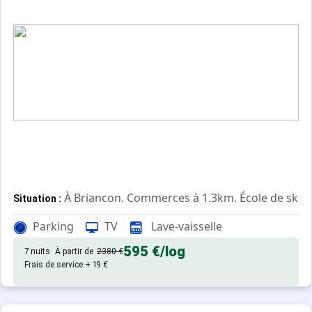
À Briancon. Commerces à 1.3km. École de ski à
Situation :
Confortable et tout équipé. Avec
Appartement de particulier :
Parking
TV
Lave-vaisselle
595 €
/log
7 nuits
À partir de
2380 €
Frais de service + 19 €