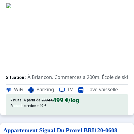
À Briancon. Commerces à 200m. École de ski à
Situation :
Confortable et tout équipé. Avec
Appartement de particulier :
WiFi
Parking
TV
Lave-vaisselle
499 €
/log
7 nuits
À partir de
2994 €
Frais de service + 19 €
Appartement Signal Du Prorel BRI120-0608