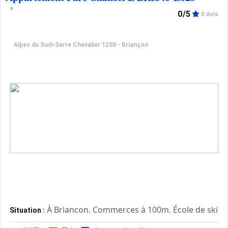
0/5
0 Avis
Alpes du Sud
>
Serre Chevalier 1200 - Briançon
À Briancon. Commerces à 100m. École de ski à
Situation :
Confortable et tout équipé. Avec
Appartement de particulier :