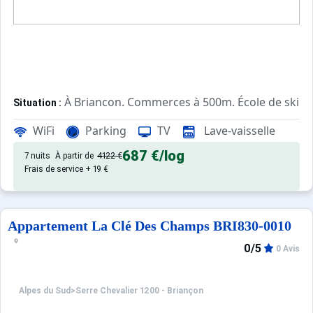
À Briancon. Commerces à 500m. École de ski à
Situation :
Confortable et tout équipé. Avec
Appartement de particulier :
WiFi
Parking
TV
Lave-vaisselle
687 €
/log
7 nuits
À partir de
4122 €
Frais de service + 19 €
Appartement La Clé Des Champs BRI830-0010
0/5
0 Avis
Alpes du Sud
>
Serre Chevalier 1200 - Briançon