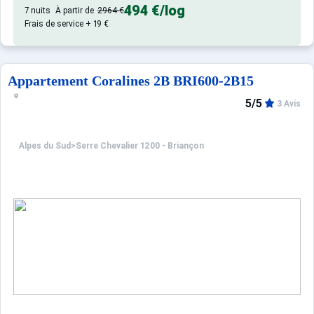
494 €
/log
7 nuits
À partir de
2964 €
Frais de service + 19 €
Appartement Coralines 2B BRI600-2B15
5/5
3 Avis
Alpes du Sud
>
Serre Chevalier 1200 - Briançon