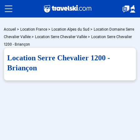
Packages
Accueil
>
Location France
>
Location Alpes du Sud
>
Location Domaine Serre
Chevalier Vallée
>
Location Serre Chevalier Vallée
>
Location Serre Chevalier
1200 - Briançon
🚆Train de nuit
Location Serre Chevalier 1200 -
Briançon
Stations
Hébergements
Bons plans