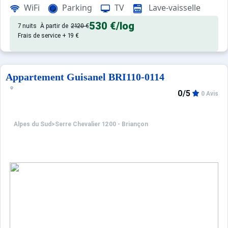
WiFi
Parking
TV
Lave-vaisselle
530 €
/log
7 nuits
À partir de
2120 €
Frais de service + 19 €
Appartement Guisanel BRI110-0114
0/5
0 Avis
Alpes du Sud
>
Serre Chevalier 1200 - Briançon