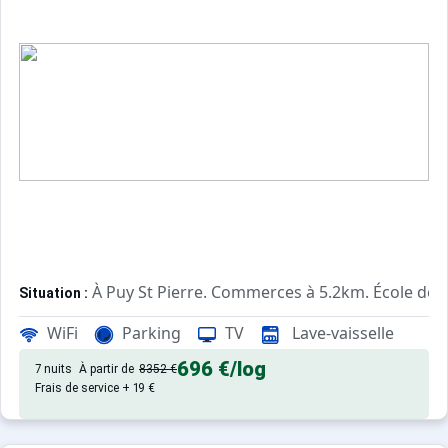
À Puy St Pierre. Commerces à 5.2km. École de 
Situation :
Confortable et tout équipé. Avec
Appartement de particulier :
WiFi
Parking
TV
Lave-vaisselle
696 €
/log
7 nuits
À partir de
8352 €
Frais de service + 19 €