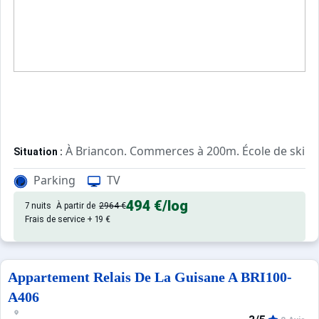
À Briancon. Commerces à 200m. École de ski à
Situation :
Confortable et tout équipé. Avec
Appartement de particulier :
Parking
TV
494 €
/log
7 nuits
À partir de
2964 €
Frais de service + 19 €
Appartement Relais De La Guisane A BRI100-
A406