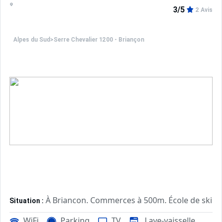
3/5
2 Avis
Alpes du Sud
>
Serre Chevalier 1200 - Briançon
À Briancon. Commerces à 500m. École de ski à
Situation :
Confortable et tout équipé. Avec
Appartement de particulier :
WiFi
Parking
TV
Lave-vaisselle