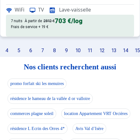
Confortable et tout équipé. Avec
Appartement de particulier :
WiFi
TV
Lave-vaisselle
703 €
/log
7 nuits
À partir de
2812 €
Frais de service + 19 €
4
5
6
7
8
9
10
11
12
13
14
15
Nos clients recherchent aussi
promo forfait ski les menuires
résidence le hameau de la vallée d or valloire
commerces plagne soleil
location Appartement VRT Orcières
résidence L Ecrin des Orres 4*
Avis Val d’Isère