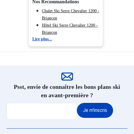
Nos Recommandations
Location Praloup
Location Montgenèvre
Chalet Ski Serre Chevalier 1200 -
Location Puy Saint Vincent
Briançon
Hôtel Ski Serre Chevalier 1200 -
Briançon
Lire plus...
Résidence Ski Serre Chevalier
1200 - Briançon
Location appartement ski Serre
Chevalier 1200 - Briançon
Psst, envie de connaître les bons plans ski
en avant-première ?
Je m'inscris