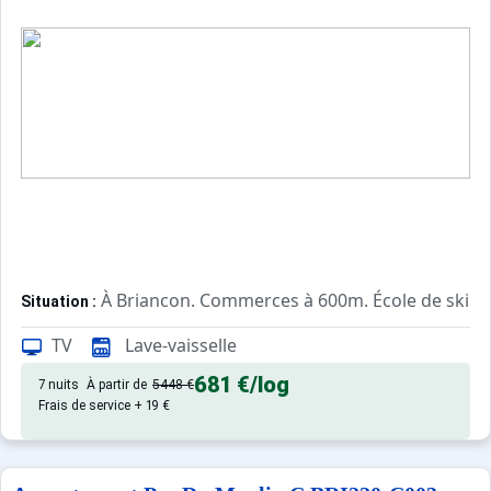
À Briancon. Commerces à 600m. École de ski à
Situation :
Confortable et tout équipé. Avec
Appartement de particulier :
TV
Lave-vaisselle
681 €
/log
7 nuits
À partir de
5448 €
Frais de service + 19 €