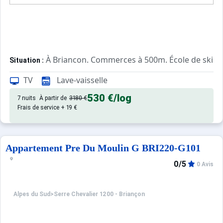
À Briancon. Commerces à 500m. École de ski à
Situation :
Confortable et tout équipé. Avec
Appartement de particulier :
TV
Lave-vaisselle
530 €
/log
7 nuits
À partir de
3180 €
Frais de service + 19 €
Appartement Pre Du Moulin G BRI220-G101
0/5
0 Avis
Alpes du Sud
>
Serre Chevalier 1200 - Briançon