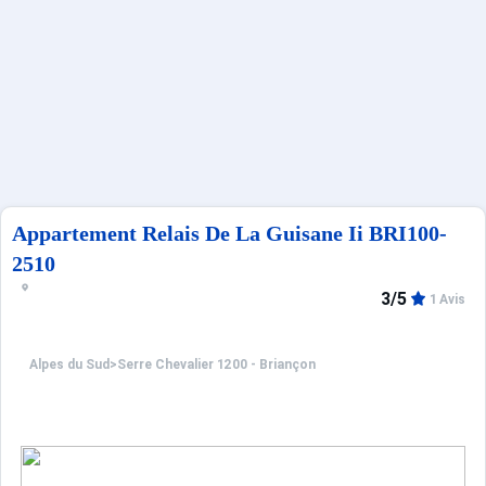
Sites CSE & Groupes
Français (FR)
Appartement Relais De La Guisane Ii BRI100-
2510
3/5
1 Avis
Alpes du Sud
>
Serre Chevalier 1200 - Briançon