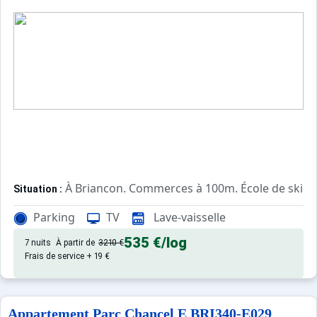
À Briancon. Commerces à 100m. École de ski à
Situation :
Confortable et tout équipé. Avec
Appartement de particulier :
Parking
TV
Lave-vaisselle
535 €
/log
7 nuits
À partir de
3210 €
Frais de service + 19 €
Appartement Parc Chancel E BRI340-E029