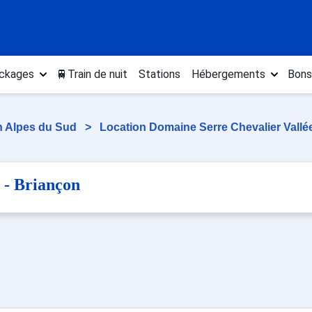
ckages
🚆Train de nuit
Stations
Hébergements
Bons
n Alpes du Sud
>
Location Domaine Serre Chevalier Vallé
n
 - Briançon