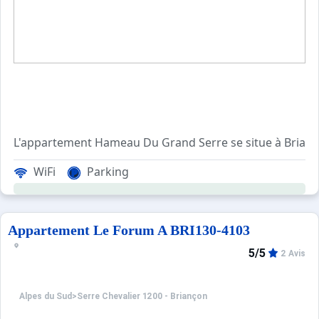
L'appartement Hameau Du Grand Serre se situe à Brianc
Grand appartement de 120m² à 2mn à pied de la navette sk
WiFi
Parking
Au 1er étage : une chambre avec lit double en 140, une ch
Parking privé lié à la résidence et garage à disposition.
Nos amis les animaux ne sont pas admis.
Appartement Le Forum A BRI130-4103
5/5
2 Avis
Les Plus de ce duplex : Spacieux, lumineux et bien équipé,
Vue panoramique !
Alpes du Sud
>
Serre Chevalier 1200 - Briançon