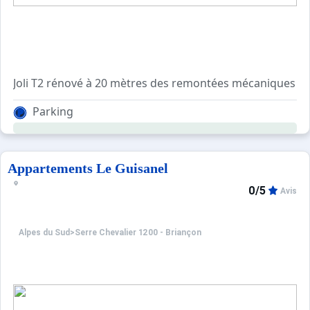
Joli T2 rénové à 20 mètres des remontées mécaniques du 
Vous trouverez une chambre avec un lit double en 160, un 
Parking
Vous pouvez garer votre voiture dans le parking privé à l
Prestations en sus sur commande : location linge de lit 1
Appartements Le Guisanel
0/5
Avis
Alpes du Sud
>
Serre Chevalier 1200 - Briançon