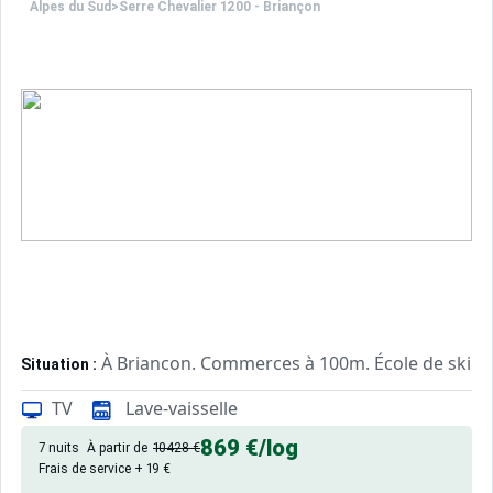
Alpes du Sud
>
Serre Chevalier 1200 - Briançon
À Briancon. Commerces à 100m. École de ski à
Situation :
Confortable et tout équipé. Avec
Appartement de particulier :
TV
Lave-vaisselle
869 €
/log
7 nuits
À partir de
10428 €
Frais de service + 19 €