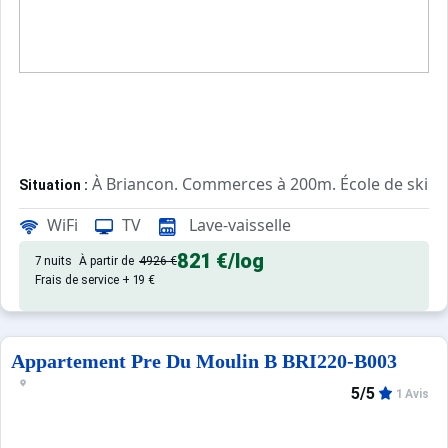
À Briancon. Commerces à 200m. École de ski à
Situation :
Confortable et tout équipé. Avec
Appartement de particulier :
WiFi
TV
Lave-vaisselle
821 €
/log
7 nuits
À partir de
4926 €
Frais de service + 19 €
Appartement Pre Du Moulin B BRI220-B003
5/5
1 Avis