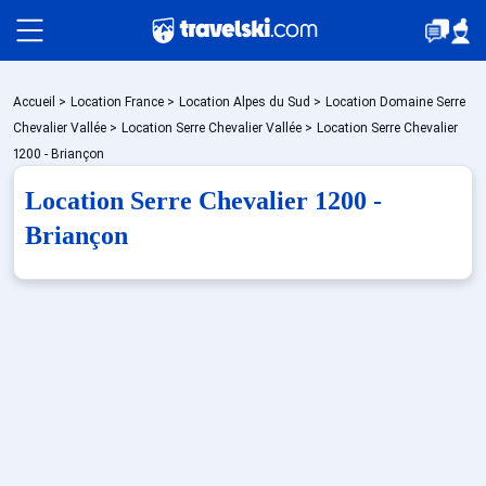
Packages
Accueil
>
Location France
>
Location Alpes du Sud
>
Location Domaine Serre
Chevalier Vallée
>
Location Serre Chevalier Vallée
>
Location Serre Chevalier
1200 - Briançon
🚆Train de nuit
Location Serre Chevalier 1200 -
Briançon
Stations
Hébergements
Bons plans