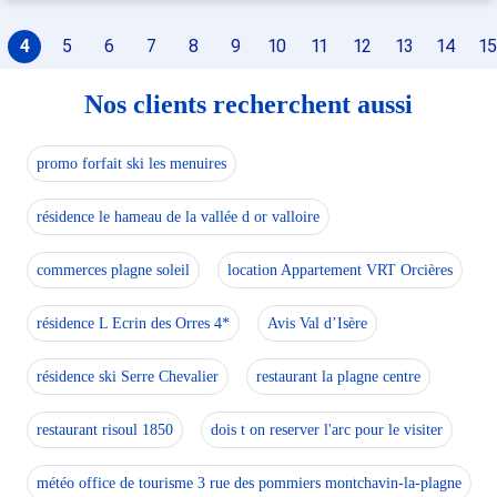
4
5
6
7
8
9
10
11
12
13
14
15
Nos clients recherchent aussi
promo forfait ski les menuires
résidence le hameau de la vallée d or valloire
commerces plagne soleil
location Appartement VRT Orcières
résidence L Ecrin des Orres 4*
Avis Val d’Isère
résidence ski Serre Chevalier
restaurant la plagne centre
restaurant risoul 1850
dois t on reserver l'arc pour le visiter
météo office de tourisme 3 rue des pommiers montchavin-la-plagne