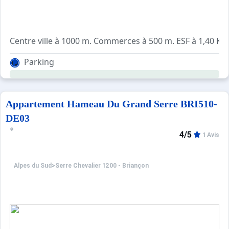
Centre ville à 1000 m. Commerces à 500 m. ESF à 1,40 Km
Parking
Arrêt navette 200/250m
Appartement Hameau Du Grand Serre BRI510-
DE03
4/5
1 Avis
Alpes du Sud
>
Serre Chevalier 1200 - Briançon