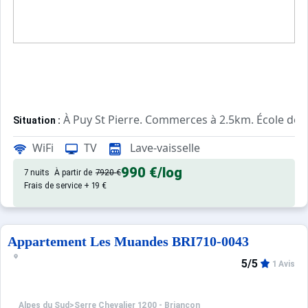
À Puy St Pierre. Commerces à 2.5km. École de 
Situation :
Confortable et tout équipé. Avec terrasse, télévisi
Chalet :
WiFi
TV
Lave-vaisselle
990 €
/log
7 nuits
À partir de
7920 €
Frais de service + 19 €
Appartement Les Muandes BRI710-0043
5/5
1 Avis
Alpes du Sud
>
Serre Chevalier 1200 - Briançon