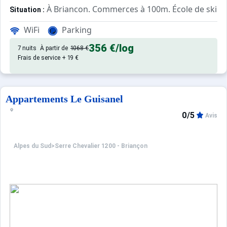
À Briancon. Commerces à 100m. École de ski à
Situation :
Confortable et tout équipé. Avec
Appartement de particulier :
WiFi
Parking
356 €
/log
7 nuits
À partir de
1068 €
Frais de service + 19 €
Appartements Le Guisanel
0/5
Avis
Alpes du Sud
>
Serre Chevalier 1200 - Briançon