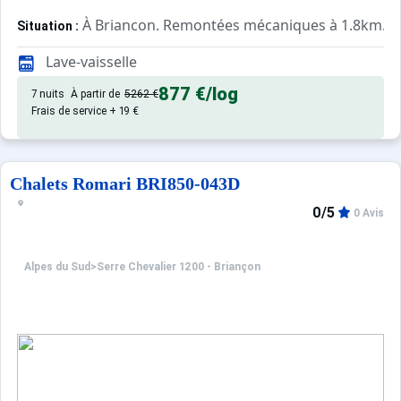
À Briancon. Remontées mécaniques à 1.8km.
Situation :
Confortable et tout équipé. Ave
Appartement de particulier :
Lave-vaisselle
877 €
/log
7 nuits
À partir de
5262 €
Frais de service + 19 €
Chalets Romari BRI850-043D
0/5
0 Avis
Alpes du Sud
>
Serre Chevalier 1200 - Briançon