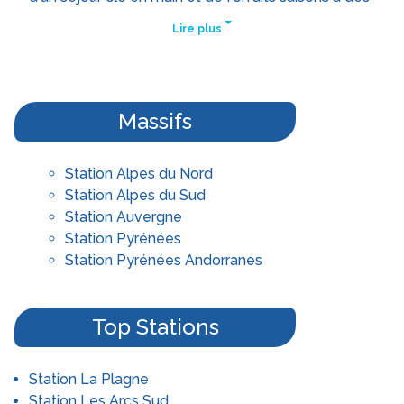
services qui s'adaptent aux besoins des différents
prix imbattables pour des vacances aux sports
Lire plus
visiteurs. En effet, que l'on voyage jusque dans les
d'hiver sans pareil ! Pourquoi ne pas passer un
Alpes du Sud ou à Saint Sorlin d’Arves pour un
séjour inoubliable à la montagne à l'occasion du
séjour au ski entre amis ou en famille, les attentes
Nouvel An et admirer de somptueuses chutes de
ne sont pas nécessairement les mêmes. C'est la
neige en plein cœur de l'hiver ? Nous nous
Massifs
raison pour laquelle, lors de sa location vacances, il
chargeons dans un premier temps de vous donner
est primordial de sélectionner la meilleure station
accès à une liste de stations vous permettant de
de ski au sein d’un grand domaine skiable qui nous
faire votre choix en fonction de vos propres
Station Alpes du Nord
ressemble véritablement. Travelski, agence en
critères. Grâce à nos services, vous pourrez profiter
Station Alpes du Sud
ligne spécialisée dans la location ski et dans les
de la location de ski et de la location de matériel
Station Auvergne
séjours au sein de stations de ski familiales, vous
directement depuis votre ordinateur. Choisissez le
Station Pyrénées
propose des guides complets des stations. Celui-ci
matériel de ski qui vous correspond vraiment et
Station Pyrénées Andorranes
vous permet de comparer l'ensemble des services
retirez-le une fois sur place. Dès votre arrivée dans
offerts et, ainsi, de faire votre choix en fonction de
la station de ski de votre choix, nous vous
vos besoins et de vos envies. Vous souhaitez
remettrons les clés de la résidence pour laquelle
Top Stations
séjourner à proximité du Mont Blanc ou au sein
vous avez optée ainsi que vos pass pour que vous
d'une station familiale telle que Serre Chevalier ?
puissiez profiter de vos vacances au ski en France
Choisir sa station implique de prendre en compte
Station La Plagne
sans attendre. Travelski vous permet de parfaire
les différents services et infrastructures que l'on
Station Les Arcs Sud