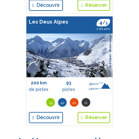
Découvrir
Réserver
Les Deux Alpes
4
/
5
1 271 avis
200 km
93
3600m
de pistes
pistes
1300m
19
42
21
11
Découvrir
Réserver