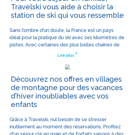
Travelski vous aide à choisir la
station de ski qui vous ressemble
Sans l'ombre d'un doute, la France est un pays
idéal pour la pratique du ski avec ses kilomètres de
pistes. Avec certaines des plus belles chaînes de
montagne et des sommets parmi les plus
Lire plus
impressionnants du monde, l'Hexagone se
démarque en Europe par la qualité des domaines
skiables qu'elle offre aux sportifs et aux voyageurs.
Découvrez nos offres en villages
Val d'Isère, Val Thorens, Saint Martin de Belleville
de montagne pour des vacances
ou encore les célèbres stations du domaine des
d’hiver inoubliables avec vos
Portes du Soleil... autant de grands domaines et de
stations de ski françaises qui, chaque année,
enfants
ravissent un grand nombre de skieurs. En Haute
Savoie, dans les Alpes du Nord ou du côté des
Grâce à Travelski, nul besoin de se stresser
Alpes-Maritimes, chacune des stations de ski des
inutilement au moment des réservations. Profitez
Alpes propose son lot d'infrastructures et de
d'un séjour clé en main et de forfaits saisons à des