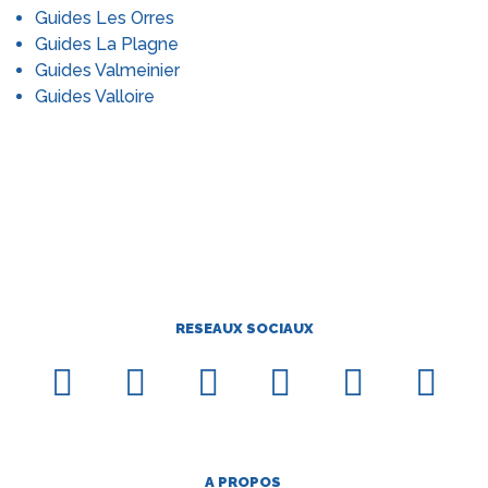
telles que Val Cenis, vous pourrez vous adonner au
skiable, enfilez vos chaussures de ski pour une
Guides Les Orres
ski de fond sur l’espace nordique ou bénéficier de
aventure sportive hors du commun.
Guides La Plagne
forfaits de ski pour un séjour intégralement axé sur
Guides Valmeinier
la pratique du ski alpin.
Guides Valloire
RESEAUX SOCIAUX
A PROPOS