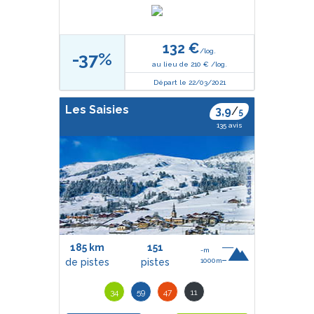
132 €
/log.
-37%
au lieu de 210 € /log.
Départ le 22/03/2021
Les Saisies
3,9
/
5
135 avis
185 km
151
-m
de pistes
pistes
1000m
34
59
47
11