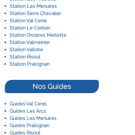
votre séjour en vous proposant des logements au
recherche spécifiquement, mais également les
Station Les Menuires
sein de stations idéales avec des remontées
dates de départ et les périodes de vacances qui
Station Serre Chevalier
mécaniques accessibles en quelques minutes
auront quant à eux une influence sur les tarifs. Dans
Station Val Cenis
seulement. Une solution plus que bienvenue lors
un premier temps, renseignez-vous sur les dates
Station Le Corbier
des vacances en famille : quittez votre résidence
d'ouverture des stations. Consultez nos avis sur les
Station Orcières Merlette
ski au pied et lancez-vous sur les pistes de ski en
stations et trouvez une résidence de tourisme à
Station Valmeinier
un rien de temps ! Travelski, c'est aussi un
l'Alpe d'Huez, au Grand Bornand, à Champagny en
Station Valloire
ensemble de services supplémentaires et de bons
Vanoise ou encore à Saint Jean d’Arves qui vous
Station Risoul
plans pour une sérénité maximale. Choisissez les
proposera des espaces ludiques, des écoles de ski
Station Pralognan
options d'assurances qui vous conviennent pour
ainsi que des espaces débutants pour les skieurs
avoir la garantie de ne prendre aucun risque au
en herbe. Une station de sports d’hiver parfaite
cours de votre séjour. Directement depuis votre
Nos Guides
pour un séjour en famille réussi pendant les
ordinateur, vous aurez également la possibilité de
vacances scolaires ! Les groupes d'amis et les
réserver des cours de ski : grâce à nos offres
grands sportifs pourront quant à eux choisir leur
d'assurances, vous n'aurez même pas à craindre la
Guides Val Cenis
station en fonction des différentes activités
dernière chute avant le départ ! Une fois dans
Guides Les Arcs
qu'elles proposent, comme les chiens de traineaux
votre résidence en front de neige, au cœur de
Guides Les Menuires
par exemple. Ainsi, dans le massif central ou les
d’une station des Hautes-Alpes qui vous
Guides Pralognan
Alpes du Sud ou dans d'autres belles stations
correspond ou au sein de tout autre domaine
Guides Risoul