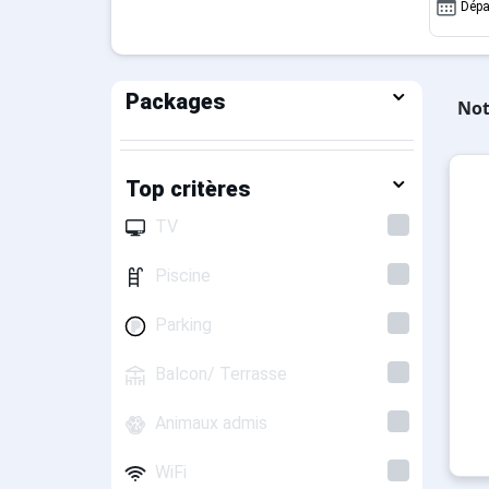
Dépa
Packages
Not
Top critères
TV
Piscine
Parking
Balcon/ Terrasse
Animaux admis
WiFi