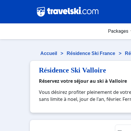
Packages
Accueil
>
Résidence Ski France
>
Ré
Résidence Ski Valloire
Réservez votre séjour au ski à Valloire
Vous désirez profiter pleinement de votre
sans limite à noel, jour de l'an, février.
où vous pourrez mêler les plaisirs de la g
montagnards. Pour un week-end ou pour 7 j
souvenirs uniques de vos vacances au ski