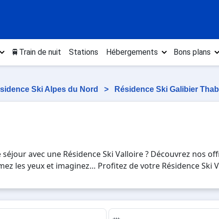
🚆Train de nuit
Stations
Hébergements
Bons plans
sidence Ski Alpes du Nord
>
Résidence Ski Galibier Tha
 séjour avec une Résidence Ski Valloire ? Découvrez nos off
 Fermez les yeux et imaginez… Profitez de votre Résidence Ski
lisse sur les pistes de ski et des activités en totale immers
ours en Résidence Ski Valloire , en famille ou entre amis, 
.