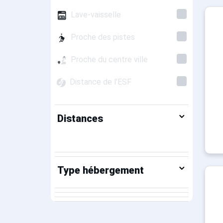
Lave-vaisselle
Proche des pistes
Proche du centre ville
Distance de l'ESF
Distances
Type hébergement