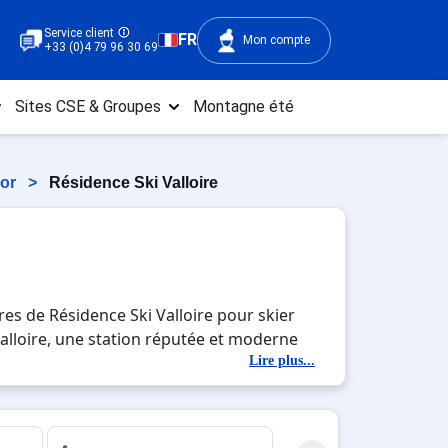
Service client
FR
Mon compte
+33 (0)4 79 96 30 69
Sites CSE & Groupes
Montagne été
bor
>
Résidence Ski Valloire
res de Résidence Ski Valloire pour skier
 Valloire, une station réputée et moderne
ion avec la beauté des paysages
Lire plus...
c'est l'occasion parfaite pour créer des