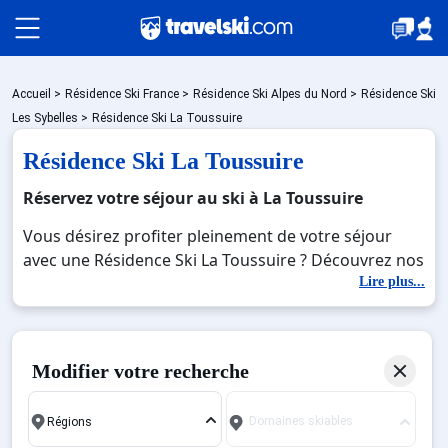
Packages
Accueil
>
Résidence Ski France
>
Résidence Ski Alpes du Nord
>
Résidence Ski
Les Sybelles
>
Résidence Ski La Toussuire
Résidence Ski La Toussuire
🚆Train de nuit
Réservez votre séjour au ski à La Toussuire
Vous désirez profiter pleinement de votre séjour
Stations
avec une Résidence Ski La Toussuire ? Découvrez nos
offres de Résidence Ski La Toussuire pour skier sans
Lire plus...
limite à noel, jour de l'an, février. Fermez les yeux et
Hébergements
imaginez… Profitez de votre Résidence Ski La
Toussuire, une station réputée et moderne où vous
Modifier votre recherche
pourrez mêler les plaisirs de la glisse sur les pistes
Bons plans
de ski et des activités en totale immersion avec la
Domaines skiables
beauté des paysages montagnards. Pour un week-