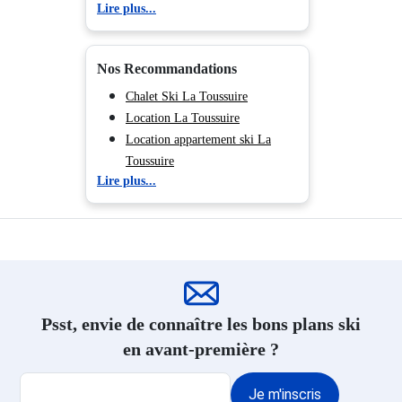
Lire plus...
Plagne
Résidence Ski Plagne Villages
Résidence Ski Plagne - Aime
Nos Recommandations
2000
Résidence Ski Plagne 1800
Chalet Ski La Toussuire
Résidence Ski Plagne Bellecôte
Location La Toussuire
Résidence Ski Plagne Montalbert
Location appartement ski La
Résidence Ski Plagne - Les
Toussuire
Lire plus...
Coches
Résidence Ski Plagne -
Montchavin
Résidence Ski Samoëns
Résidence Ski Les Carroz
d'Araches
Résidence Ski Flaine Le Hameau
Psst, envie de connaître les bons plans ski
1800
en avant-première ?
Résidence Ski Flaine Forêt 1700
Résidence Ski Flaine Montsoleil
Je m'inscris
1750