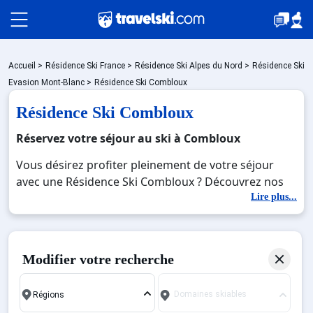
Packages
Accueil
>
Résidence Ski France
>
Résidence Ski Alpes du Nord
>
Résidence Ski
Evasion Mont-Blanc
>
Résidence Ski Combloux
Résidence Ski Combloux
🚆Train de nuit
Réservez votre séjour au ski à Combloux
Vous désirez profiter pleinement de votre séjour
Stations
avec une Résidence Ski Combloux ? Découvrez nos
offres de Résidence Ski Combloux pour skier sans
Lire plus...
limite à noel, jour de l'an, février. Fermez les yeux et
Hébergements
imaginez… Profitez de votre Résidence Ski
Combloux, une station réputée et moderne où vous
Modifier votre recherche
pourrez mêler les plaisirs de la glisse sur les pistes
Bons plans
de ski et des activités en totale immersion avec la
Domaines skiables
beauté des paysages montagnards. Pour un week-