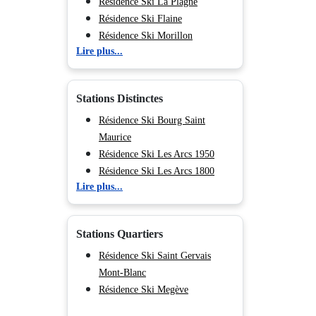
Résidence Ski La Plagne
Résidence Ski Flaine
Résidence Ski Morillon
Lire plus...
Résidence Ski Chamonix (Vallée
de)
Résidence Ski Les Deux Alpes
Stations Distinctes
Résidence Ski Tignes
Résidence Ski Val d'Isère
Résidence Ski Bourg Saint
Résidence Ski Val Cenis
Maurice
Résidence Ski Les Menuires
Résidence Ski Les Arcs 1950
Résidence Ski Méribel
Résidence Ski Les Arcs 1800
Lire plus...
Résidence Ski Courchevel
Résidence Ski Les Arcs 1600
Résidence Ski Les Arcs 2000
Résidence Ski Plagne Bellecôte
Stations Quartiers
Résidence Ski Plagne -
Champagny en Vanoise
Résidence Ski Saint Gervais
Résidence Ski Plagne Soleil
Mont-Blanc
Résidence Ski Plagne Centre
Résidence Ski Megève
Résidence Ski Plagne - Belle