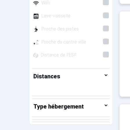
WiFi
Lave-vaisselle
Proche des pistes
Proche du centre ville
Distance de l'ESF
Distances
Type hébergement