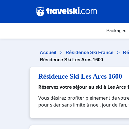
Packages
Accueil
>
Résidence Ski France
>
Ré
Résidence Ski Les Arcs 1600
Résidence Ski Les Arcs 1600
Réservez votre séjour au ski à Les Arcs 
Vous désirez profiter pleinement de votre
pour skier sans limite à noel, jour de l'an
réputée et moderne où vous pourrez mêler l
paysages montagnards. Pour un week-end ou
pour créer des souvenirs uniques de vos 