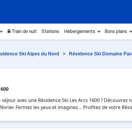
🚆Train de nuit
Stations
Hébergements
Bons plans
sidence Ski Alpes du Nord
>
Résidence Ski Domaine Par
1600
 séjour avec une Résidence Ski Les Arcs 1600 ? Découvrez n
, février. Fermez les yeux et imaginez… Profitez de votre Rés
es plaisirs de la glisse sur les pistes de ski et des activi
 pour 7 jours en Résidence Ski Les Arcs 1600 , en famille 
vacances au ski.