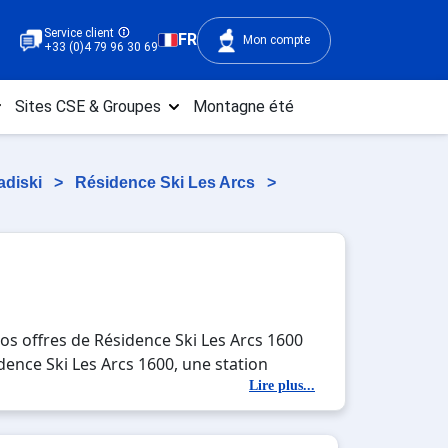
Service client
FR
Mon compte
+33 (0)4 79 96 30 69
Sites CSE & Groupes
Montagne été
adiski
>
Résidence Ski Les Arcs
>
os offres de Résidence Ski Les Arcs 1600
idence Ski Les Arcs 1600, une station
tés en totale immersion avec la beauté des
Lire plus...
ou entre amis, c'est l'occasion parfaite