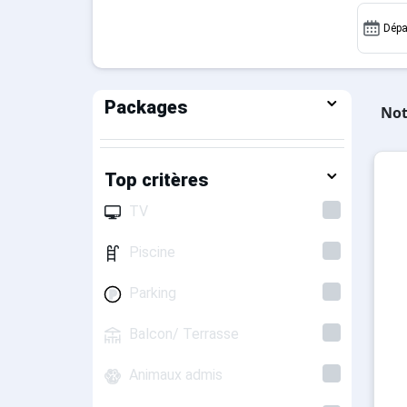
Dépa
Packages
Not
Top critères
TV
Piscine
Parking
Balcon/ Terrasse
Animaux admis