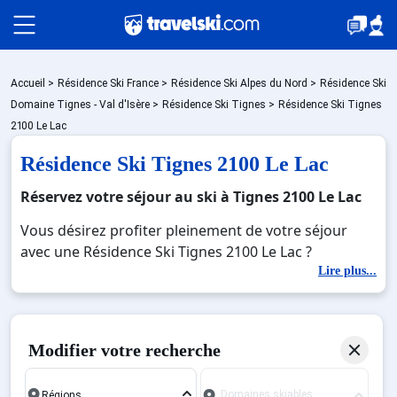
Packages
Accueil
>
Résidence Ski France
>
Résidence Ski Alpes du Nord
>
Résidence Ski
Domaine Tignes - Val d'Isère
>
Résidence Ski Tignes
>
Résidence Ski Tignes
2100 Le Lac
🚆Train de nuit
Résidence Ski Tignes 2100 Le Lac
Réservez votre séjour au ski à Tignes 2100 Le Lac
Stations
Vous désirez profiter pleinement de votre séjour
avec une Résidence Ski Tignes 2100 Le Lac ?
Découvrez nos offres de Résidence Ski Tignes 2100
Lire plus...
Hébergements
Le Lac pour skier sans limite à noel, jour de l'an,
février. Fermez les yeux et imaginez… Profitez de
votre Résidence Ski Tignes 2100 Le Lac, une station
Bons plans
Modifier votre recherche
réputée et moderne où vous pourrez mêler les
plaisirs de la glisse sur les pistes de ski et des
Domaines skiables