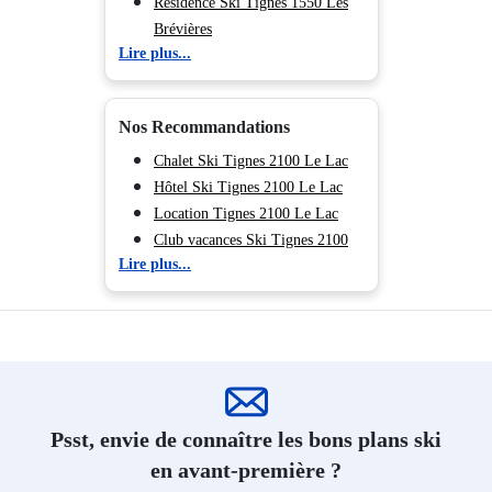
Résidence Ski Plagne Centre
Résidence Ski Tignes 1550 Les
Résidence Ski Plagne - Belle
Brévières
Lire plus...
Plagne
Résidence Ski Plagne Villages
Résidence Ski Plagne - Aime
Nos Recommandations
2000
Résidence Ski Plagne 1800
Chalet Ski Tignes 2100 Le Lac
Résidence Ski Plagne Bellecôte
Hôtel Ski Tignes 2100 Le Lac
Résidence Ski Plagne Montalbert
Location Tignes 2100 Le Lac
Résidence Ski Plagne - Les
Club vacances Ski Tignes 2100
Lire plus...
Coches
Le Lac
Résidence Ski Plagne -
Location appartement ski Tignes
Montchavin
2100 Le Lac
Résidence Ski Samoëns
Résidence Ski Les Carroz
d'Araches
Résidence Ski Flaine Le Hameau
Psst, envie de connaître les bons plans ski
1800
en avant-première ?
Résidence Ski Flaine Forêt 1700