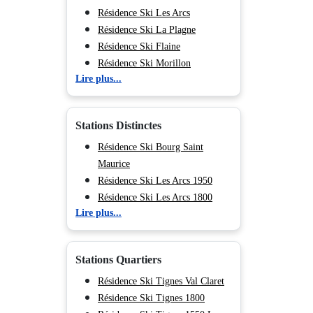
Résidence Ski Les Arcs
Résidence Ski La Plagne
Résidence Ski Flaine
Résidence Ski Morillon
Lire plus...
Résidence Ski Chamonix (Vallée
de)
Résidence Ski Les Deux Alpes
Stations Distinctes
Résidence Ski Tignes
Résidence Ski Val d'Isère
Résidence Ski Bourg Saint
Résidence Ski Val Cenis
Maurice
Résidence Ski Les Menuires
Résidence Ski Les Arcs 1950
Résidence Ski Méribel
Résidence Ski Les Arcs 1800
Lire plus...
Résidence Ski Courchevel
Résidence Ski Les Arcs 1600
Résidence Ski Les Arcs 2000
Résidence Ski Plagne Bellecôte
Stations Quartiers
Résidence Ski Plagne -
Champagny en Vanoise
Résidence Ski Tignes Val Claret
Résidence Ski Plagne Soleil
Résidence Ski Tignes 1800