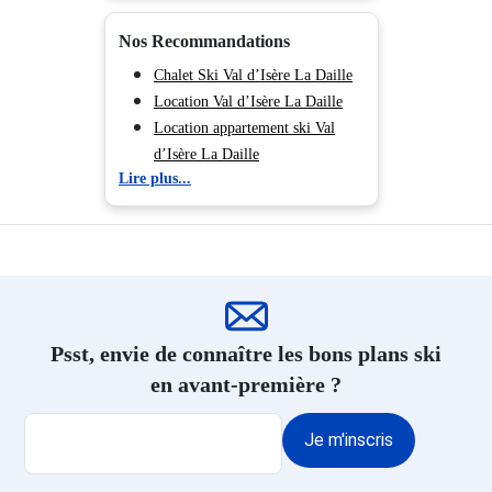
Résidence Ski Plagne - Aime
Nos Recommandations
2000
Résidence Ski Plagne 1800
Chalet Ski Val d’Isère La Daille
Résidence Ski Plagne Bellecôte
Location Val d’Isère La Daille
Résidence Ski Plagne Montalbert
Location appartement ski Val
Résidence Ski Plagne - Les
d’Isère La Daille
Lire plus...
Coches
Résidence Ski Plagne -
Montchavin
Résidence Ski Samoëns
Résidence Ski Les Carroz
d'Araches
Résidence Ski Flaine Le Hameau
Psst, envie de connaître les bons plans ski
1800
en avant-première ?
Résidence Ski Flaine Forêt 1700
Résidence Ski Flaine Montsoleil
Je m'inscris
1750
Résidence Ski Flaine Forum 1600