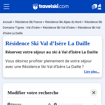
Packages
Accueil
>
Résidence Ski France
>
Résidence Ski Alpes du Nord
>
Résidence Ski
Domaine Tignes - Val d'Isère
>
Résidence Ski Val d'Isère
>
Résidence Ski Val
d’Isère La Daille
🚆Train de nuit
Résidence Ski Val d’Isère La Daille
Réservez votre séjour au ski à Val d’Isère La Daille
Stations
Vous désirez profiter pleinement de votre séjour
avec une Résidence Ski Val d’Isère La Daille ?
Découvrez nos offres de Résidence Ski Val d’Isère La
Lire plus...
Hébergements
Daille pour skier sans limite à noel, jour de l'an,
février. Fermez les yeux et imaginez… Profitez de
votre Résidence Ski Val d’Isère La Daille, une station
Bons plans
Modifier votre recherche
réputée et moderne où vous pourrez mêler les
plaisirs de la glisse sur les pistes de ski et des
Domaines skiables