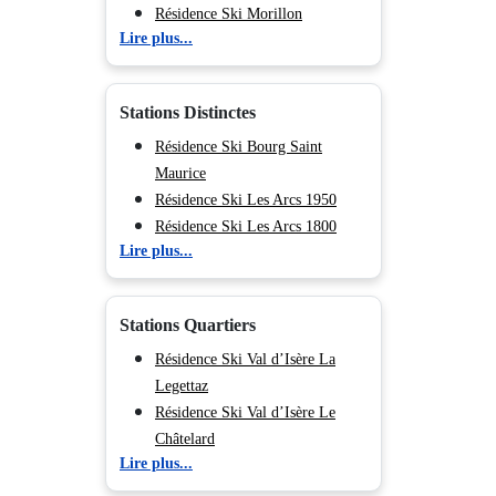
Résidence Ski Morillon
Lire plus...
Résidence Ski Chamonix (Vallée
de)
Résidence Ski Les Deux Alpes
Stations Distinctes
Résidence Ski Tignes
Résidence Ski Val d'Isère
Résidence Ski Bourg Saint
Résidence Ski Val Cenis
Maurice
Résidence Ski Les Menuires
Résidence Ski Les Arcs 1950
Résidence Ski Méribel
Résidence Ski Les Arcs 1800
Lire plus...
Résidence Ski Courchevel
Résidence Ski Les Arcs 1600
Résidence Ski Les Arcs 2000
Résidence Ski Plagne Bellecôte
Stations Quartiers
Résidence Ski Plagne -
Champagny en Vanoise
Résidence Ski Val d’Isère La
Résidence Ski Plagne Soleil
Legettaz
Résidence Ski Plagne Centre
Résidence Ski Val d’Isère Le
Résidence Ski Plagne - Belle
Châtelard
Lire plus...
Plagne
Résidence Ski Val d’Isère Centre
Résidence Ski Plagne Villages