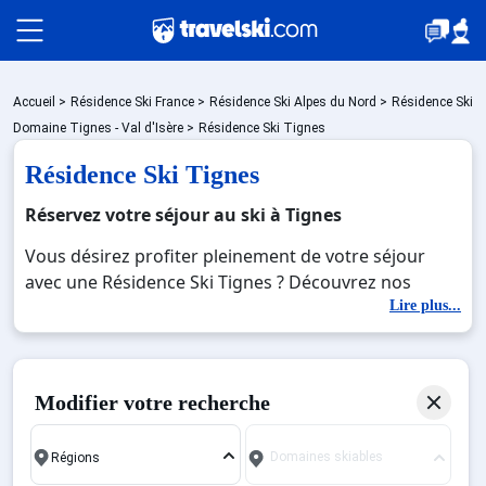
Packages
Accueil
>
Résidence Ski France
>
Résidence Ski Alpes du Nord
>
Résidence Ski
Domaine Tignes - Val d'Isère
>
Résidence Ski Tignes
Résidence Ski Tignes
🚆Train de nuit
Réservez votre séjour au ski à Tignes
Vous désirez profiter pleinement de votre séjour
Stations
avec une Résidence Ski Tignes ? Découvrez nos
offres de Résidence Ski Tignes pour skier sans limite
Lire plus...
à noel, jour de l'an, février. Fermez les yeux et
Hébergements
imaginez… Profitez de votre Résidence Ski Tignes,
une station réputée et moderne où vous pourrez
Modifier votre recherche
mêler les plaisirs de la glisse sur les pistes de ski et
Bons plans
des activités en totale immersion avec la beauté des
Domaines skiables
paysages montagnards. Pour un week-end ou pour