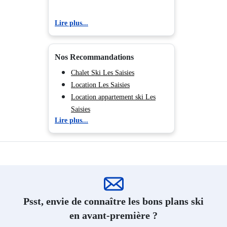
Résidence Ski Plagne Centre
Résidence Ski Plagne - Belle
Lire plus...
Plagne
Résidence Ski Plagne Villages
Résidence Ski Plagne - Aime
Nos Recommandations
2000
Chalet Ski Les Saisies
Résidence Ski Plagne 1800
Location Les Saisies
Résidence Ski Plagne Bellecôte
Location appartement ski Les
Résidence Ski Plagne Montalbert
Saisies
Résidence Ski Plagne - Les
Lire plus...
Coches
Résidence Ski Plagne -
Montchavin
Résidence Ski Samoëns
Résidence Ski Les Carroz
d'Araches
Résidence Ski Flaine Le Hameau
Psst, envie de connaître les bons plans ski
1800
en avant-première ?
Résidence Ski Flaine Forêt 1700