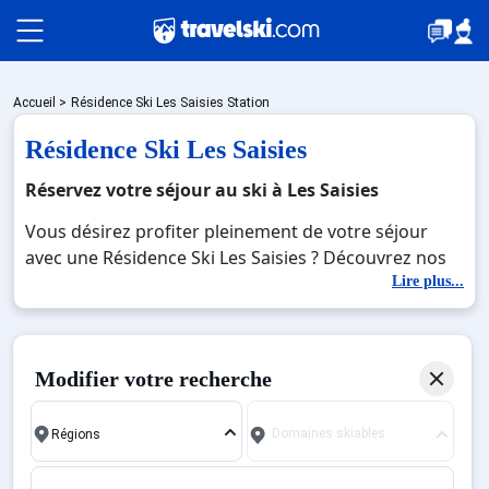
Packages
Accueil
>
Résidence Ski Les Saisies Station
Résidence Ski Les Saisies
🚆Train de nuit
Réservez votre séjour au ski à Les Saisies
Vous désirez profiter pleinement de votre séjour
avec une Résidence Ski Les Saisies ? Découvrez nos
Stations
offres de Résidence Ski Les Saisies pour skier sans
Lire plus...
limite à noel, jour de l'an, février. Fermez les yeux et
imaginez… Profitez de votre Résidence Ski Les
Hébergements
Saisies, une station réputée et moderne où vous
Modifier votre recherche
pourrez mêler les plaisirs de la glisse sur les pistes
de ski et des activités en totale immersion avec la
Bons plans
Domaines skiables
beauté des paysages montagnards. Pour un week-
end ou pour 7 jours en Résidence Ski Les Saisies , en