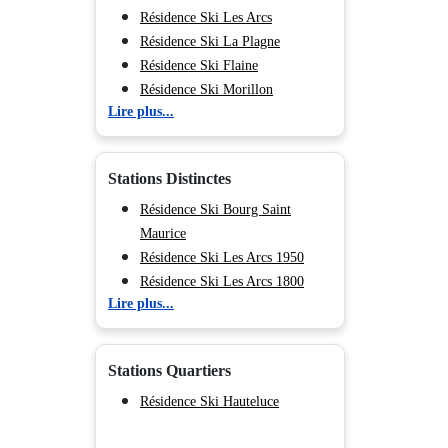
Résidence Ski Les Arcs
Résidence Ski La Plagne
Résidence Ski Flaine
Résidence Ski Morillon
Lire plus...
Résidence Ski Chamonix (Vallée
de)
Résidence Ski Les Deux Alpes
Stations Distinctes
Résidence Ski Tignes
Résidence Ski Val d'Isère
Résidence Ski Bourg Saint
Résidence Ski Val Cenis
Maurice
Résidence Ski Les Menuires
Résidence Ski Les Arcs 1950
Résidence Ski Méribel
Résidence Ski Les Arcs 1800
Lire plus...
Résidence Ski Courchevel
Résidence Ski Les Arcs 1600
Résidence Ski Les Arcs 2000
Résidence Ski Plagne Bellecôte
Stations Quartiers
Résidence Ski Plagne -
Champagny en Vanoise
Résidence Ski Hauteluce
Résidence Ski Plagne Soleil