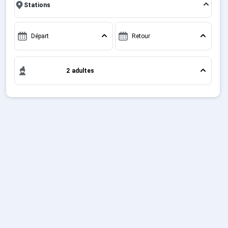
famille ou entre amis, c'est l'occasion parfaite pour
Sites CSE & Groupes
créer des souvenirs uniques de vos vacances au ski.
Départ
Retour
Montagne été
2 adultes
Français (FR)