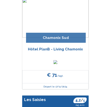
Chamonix Sud
Hôtel PlanB - Living Chamonix
€ 71
/logt.
Départ le 17/11/2024
Les Saisies
4,2
/
5
245 avis