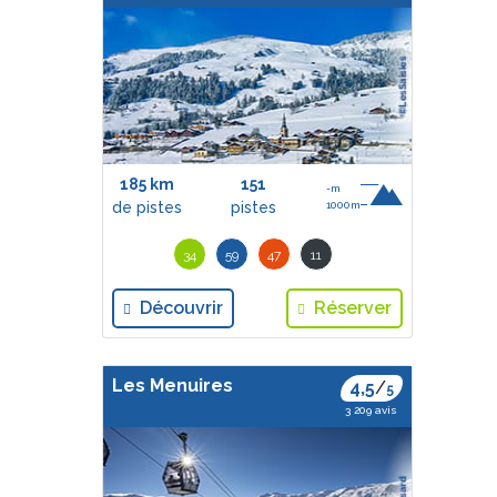
185 km
151
-m
de pistes
pistes
1000m
34
59
47
11
Découvrir
Réserver
Les Menuires
4,5
/
5
3 209 avis