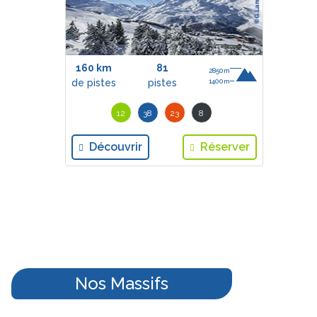
160 km
81
2850m
de pistes
pistes
1400m
12
38
23
8
Découvrir
Réserver
Nos Massifs