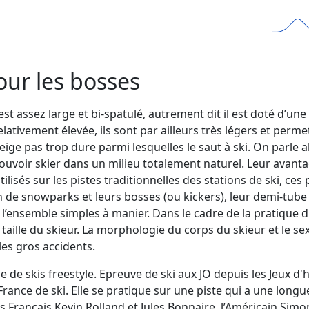
our les bosses
est assez large et bi-spatulé, autrement dit il est doté d’une 
tivement élevée, ils sont par ailleurs très légers et permet
 pas trop dure parmi lesquelles le saut à ski. On parle alor
voir skier dans un milieu totalement naturel. Leur avantage
tilisés sur les pistes traditionnelles des stations de ski, ces
 de snowparks et leurs bosses (ou kickers), leur demi-tube 
s l’ensemble simples à manier. Dans le cadre de la pratique du 
 taille du skieur. La morphologie du corps du skieur et le s
 les gros accidents.
e de skis freestyle. Epreuve de ski aux JO depuis les Jeux d'h
ance de ski. Elle se pratique sur une piste qui a une longu
les Français Kevin Rolland et Jules Bonnaire, l’Américain Si