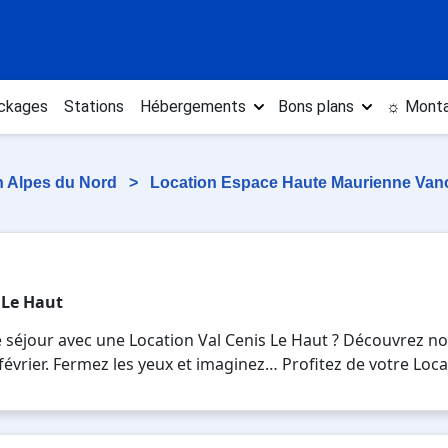
ckages
Stations
Hébergements
Bons plans
☼ Monta
n Alpes du Nord
>
Location Espace Haute Maurienne Van
 Le Haut
 séjour avec une Location Val Cenis Le Haut ? Découvrez no
, février. Fermez les yeux et imaginez… Profitez de votre Loc
es plaisirs de la glisse sur les pistes de ski et des activi
 pour 7 jours en Location Val Cenis Le Haut , en famille ou
vacances au ski.