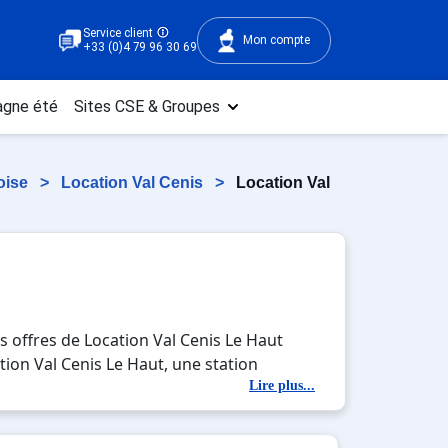
Service client
Mon compte
+33 (0)4 79 96 30 69
gne été
Sites CSE & Groupes
oise
>
Location Val Cenis
>
Location Val
s offres de Location Val Cenis Le Haut
ation Val Cenis Le Haut, une station
tés en totale immersion avec la beauté des
Lire plus...
 entre amis, c'est l'occasion parfaite