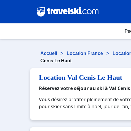
Pa
Accueil
>
Location France
>
Locatio
Cenis Le Haut
Location Val Cenis Le Haut
Réservez votre séjour au ski à Val Cenis
Vous désirez profiter pleinement de votre
pour skier sans limite à noel, jour de l'an
réputée et moderne où vous pourrez mêler l
paysages montagnards. Pour un week-end ou
pour créer des souvenirs uniques de vos 