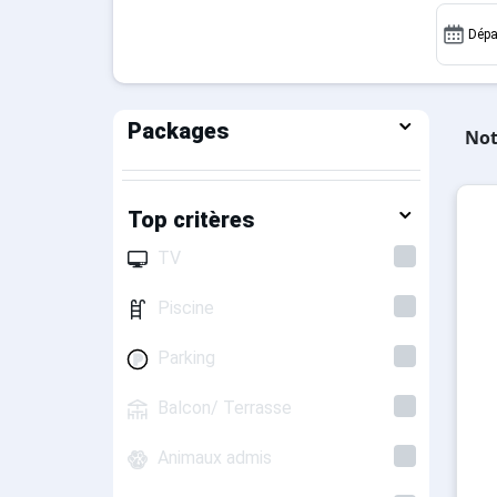
Dépa
Packages
Not
Top critères
TV
Piscine
Parking
Balcon/ Terrasse
Animaux admis