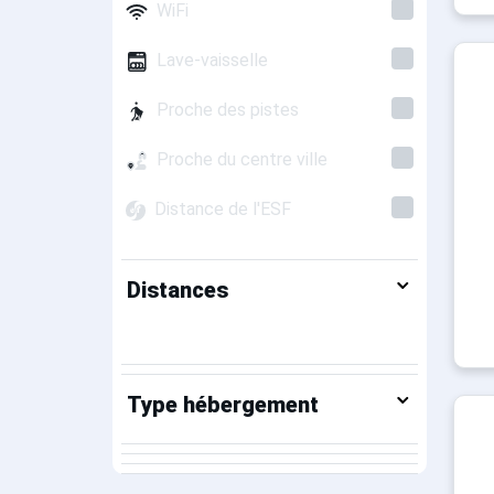
WiFi
Lave-vaisselle
Proche des pistes
Proche du centre ville
Distance de l'ESF
Distances
Type hébergement