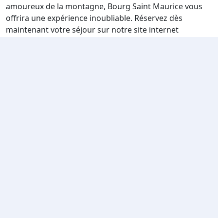
amoureux de la montagne, Bourg Saint Maurice vous
offrira une expérience inoubliable. Réservez dès
maintenant votre séjour sur notre site internet
TravelSki pour profiter des meilleurs hébergements et
vivre des vacances mémorables dans les Alpes
françaises. N'attendez plus, laissez-vous séduire par le
charme de Bourg Saint Maurice et ses magnifiques
montagnes. Voici une sélection d'hébergement qui
pourraient vous séduire :
Hôtel Base Camp Lodge
Résidence CGH & SPA Le Coeur d'Or 4*
Appartements RUITOR
Stations Mères
Location Les Saisies