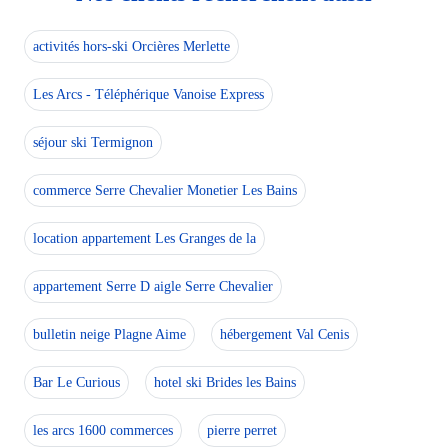
activités hors-ski Orcières Merlette
Les Arcs - Téléphérique Vanoise Express
séjour ski Termignon
commerce Serre Chevalier Monetier Les Bains
location appartement Les Granges de la
appartement Serre D aigle Serre Chevalier
bulletin neige Plagne Aime
hébergement Val Cenis
Bar Le Curious
hotel ski Brides les Bains
les arcs 1600 commerces
pierre perret