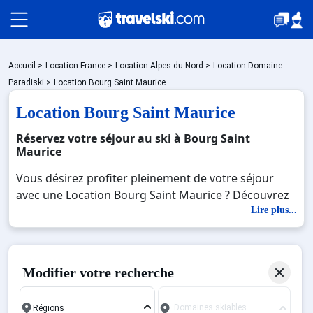
Packages
Accueil
>
Location France
>
Location Alpes du Nord
>
Location Domaine
Paradiski
>
Location Bourg Saint Maurice
Location Bourg Saint Maurice
🚆Train de nuit
Réservez votre séjour au ski à Bourg Saint
Maurice
Stations
Vous désirez profiter pleinement de votre séjour
avec une Location Bourg Saint Maurice ? Découvrez
nos offres de Location Bourg Saint Maurice pour
Lire plus...
Hébergements
skier sans limite à noel, jour de l'an, février. Fermez
les yeux et imaginez… Profitez de votre Location
Bourg Saint Maurice, une station réputée et
Bons plans
Modifier votre recherche
moderne où vous pourrez mêler les plaisirs de la
glisse sur les pistes de ski et des activités en totale
Domaines skiables
immersion avec la beauté des paysages