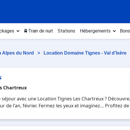
ckages
🚆Train de nuit
Stations
Hébergements
Bons
n Alpes du Nord
>
Location Domaine Tignes - Val d'Isère
x
es Chartreux
e séjour avec une Location Tignes Les Chartreux ? Découvrez
our de l'an, février. Fermez les yeux et imaginez… Profitez d
 mêler les plaisirs de la glisse sur les pistes de ski et des
 week-end ou pour 7 jours en Location Tignes Les Chartreux
irs uniques de vos vacances au ski.