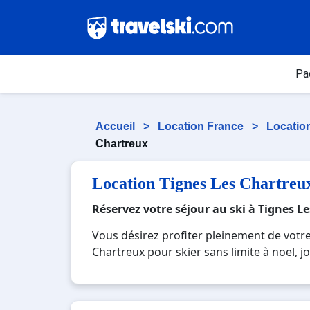
Pa
Accueil
>
Location France
>
Locatio
Chartreux
Location Tignes Les Chartreu
Réservez votre séjour au ski à Tignes L
Vous désirez profiter pleinement de votr
Chartreux pour skier sans limite à noel, j
station réputée et moderne où vous pourrez
beauté des paysages montagnards. Pour un
l'occasion parfaite pour créer des souven