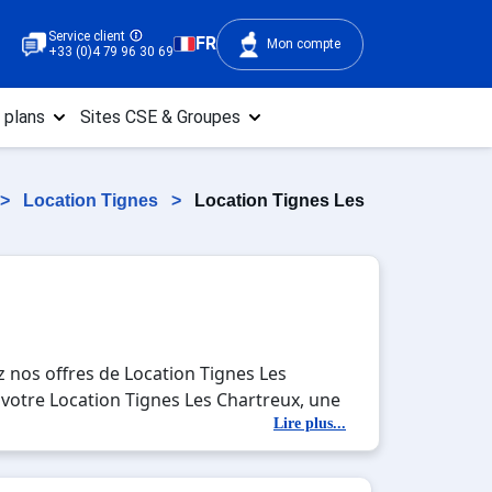
Service client
FR
Mon compte
+33 (0)4 79 96 30 69
 plans
Sites CSE & Groupes
>
Location Tignes
>
Location Tignes Les
 nos offres de Location Tignes Les
e votre Location Tignes Les Chartreux, une
 activités en totale immersion avec la
Lire plus...
 , en famille ou entre amis, c'est