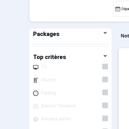
Dépa
Packages
Not
Top critères
TV
Piscine
Parking
Balcon/ Terrasse
Animaux admis