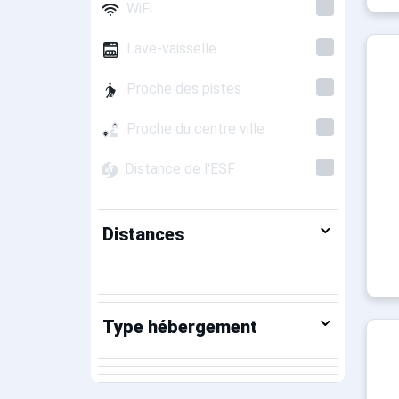
WiFi
Lave-vaisselle
Proche des pistes
Proche du centre ville
Distance de l'ESF
Distances
Type hébergement