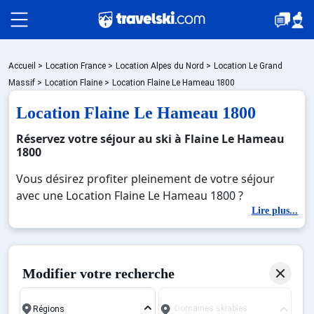
Packages
Accueil
>
Location France
>
Location Alpes du Nord
>
Location Le Grand
Massif
>
Location Flaine
>
Location Flaine Le Hameau 1800
Location Flaine Le Hameau 1800
🚆Train de nuit
Réservez votre séjour au ski à Flaine Le Hameau
1800
Stations
Vous désirez profiter pleinement de votre séjour
avec une Location Flaine Le Hameau 1800 ?
Découvrez nos offres de Location Flaine Le Hameau
Lire plus...
Hébergements
1800 pour skier sans limite à noel, jour de l'an,
février. Fermez les yeux et imaginez… Profitez de
votre Location Flaine Le Hameau 1800, une station
Bons plans
Modifier votre recherche
réputée et moderne où vous pourrez mêler les
plaisirs de la glisse sur les pistes de ski et des
Domaines skiables
activités en totale immersion avec la beauté des