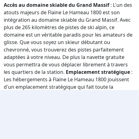
Accès au domaine skiable du Grand Massif
: L'un des
atouts majeurs de Flaine Le Hameau 1800 est son
intégration au domaine skiable du Grand Massif. Avec
plus de 265 kilomètres de pistes de ski alpin, ce
domaine est un véritable paradis pour les amateurs de
glisse. Que vous soyez un skieur débutant ou
chevronné, vous trouverez des pistes parfaitement
adaptées à votre niveau. De plus la navette gratuite
vous permettra de vous déplacer librement à travers
les quartiers de la station.
Emplacement stratégique
:
Les hébergements à Flaine Le Hameau 1800 jouissent
d'un emplacement stratégique qui fait toute la
différence. Beaucoup d'entre eux offrent un accès
direct au pied des pistes, dès votre arrivée déposez vos
affaires et enfilez vos skis pour dévaler les pistes
enneigées du Grand Massif. Vous ne perdrez pas de
temps à vous déplacer, ce qui signifie plus de temps
pour skier.
Services de qualité supérieure
: Pour que