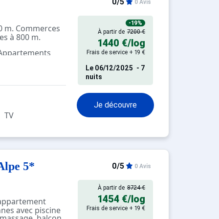
0/5
0 Avis
-19%
500 m. Commerces
À partir de
7200 €
tes à 800 m.
1440 €
/log
 Appartements
Frais de service + 19 €
pés
Le
06/12/2025
- 7
nuits
Je découvre
TV
Alpe 5*
0/5
0 Avis
À partir de
8724 €
1454 €
/log
ppartement
nes avec piscine
Frais de service + 19 €
, massage, balcon.