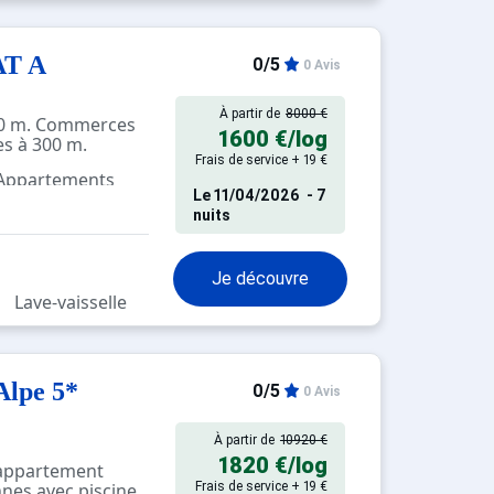
AT A
0/5
0 Avis
À partir de
8000 €
400 m. Commerces
1600 €
/log
es à 300 m.
Frais de service + 19 €
 Appartements
Le
11/04/2026
- 7
pés
nuits
Je découvre
Lave-vaisselle
Alpe 5*
0/5
0 Avis
À partir de
10920 €
1820 €
/log
ppartement
nes avec piscine
Frais de service + 19 €