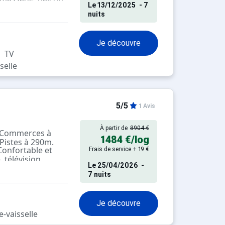
Le
13/12/2025
- 7
nuits
Je découvre
TV
selle
5/5
1 Avis
À partir de
8904 €
. Commerces à
1484 €
/log
 Pistes à 290m.
onfortable et
Frais de service + 19 €
 télévision.
Le
25/04/2026
-
7 nuits
Je découvre
-vaisselle