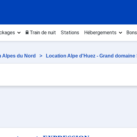
ckages
🚆Train de nuit
Stations
Hébergements
Bons
n Alpes du Nord
>
Location Alpe d'Huez - Grand domaine