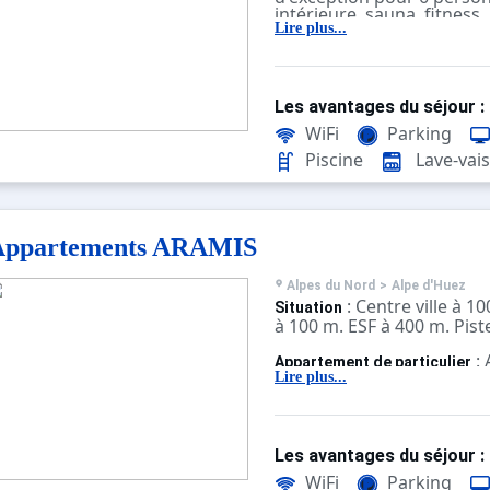
intérieure, sauna, fitness
Lire plus...
Les avantages du séjour :
WiFi
Parking
Piscine
Lave-vais
Appartements ARAMIS
Alpes du Nord
>
Alpe d'Huez
: Centre ville à 
Situation
à 100 m. ESF à 400 m. Pist
:
Appartement de particulier
confortables et bien équi
Lire plus...
Les avantages du séjour :
WiFi
Parking