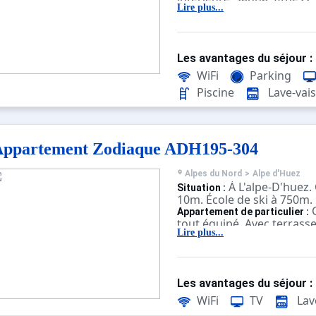
Lire plus...
Les avantages du séjour :
WiFi
Parking
Piscine
Lave-vais
Appartement Zodiaque ADH195-304
Alpes du Nord
>
Alpe d'Huez
À L'alpe-D'huez
Situation :
10m. École de ski à 750m.
C
Appartement de particulier :
tout équipé. Avec terrasse,
Lire plus...
Les avantages du séjour :
WiFi
TV
Lave