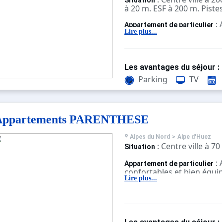
Situation
à 20 m. ESF à 200 m. Piste
:
Appartement de particulier
confortables et bien équi
Lire plus...
Les avantages du séjour :
Parking
TV
Appartements PARENTHESE
Alpes du Nord
>
Alpe d'Huez
: Centre ville à 7
Situation
:
Appartement de particulier
confortables et bien équi
Lire plus...