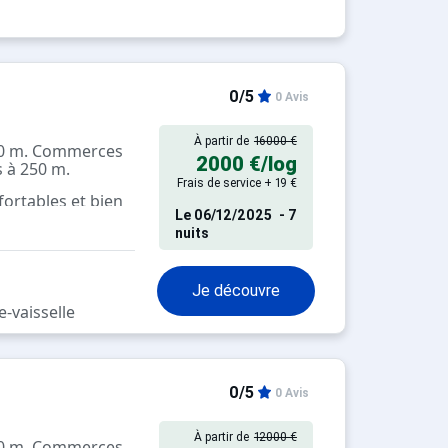
0/5
0 Avis
À partir de
16000 €
700 m. Commerces
2000 €
/log
s à 250 m.
Frais de service + 19 €
ortables et bien
Le
06/12/2025
- 7
nuits
Je découvre
-vaisselle
0/5
0 Avis
À partir de
12000 €
200 m. Commerces