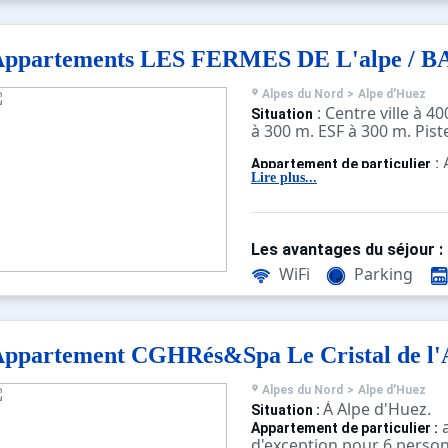
Appartements LES FERMES DE L'alpe / B
Alpes du Nord
>
Alpe d'Huez
: Centre ville à 
Situation
à 300 m. ESF à 300 m. Pist
:
Appartement de particulier
confortables et bien équi
Lire plus...
Les avantages du séjour :
WiFi
Parking
ppartement CGHRés&Spa Le Cristal de l'
Alpes du Nord
>
Alpe d'Huez
À Alpe d'Huez.
Situation :
a
Appartement de particulier :
d'exception pour 6 person