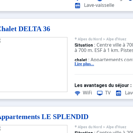
Lave-vaisselle
Chalet DELTA 36
Alpes du Nord
>
Alpe d'Huez
: Centre ville à 
Situation
à 700 m. ESF à 1 km. Piste
: Appartements conf
chalet
équipés
Lire plus...
Les avantages du séjour :
WiFi
TV
Lave
Appartements LE SPLENDID
Alpes du Nord
>
Alpe d'Huez
: Centre ville à 