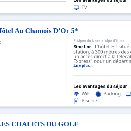
Les avantages du séjour :
TV
ôtel Au Chamois D’Or 5*
Alpes du Nord
>
Alpe d'Huez
L'hôtel est situé
Situation :
station, à 300 mètres de
un accès direct à la téléca
Express" pour un départ s
Au style authentique
Lire plus...
Hôtel :
46 chambres avec balcon 
sur les montagnes. L'accès
être, à l'accès Wifi et au 
est inclus.
Les avantages du séjour :
Formule peti
Restauration :
WiFi
Parking
demi-pension incluses, se
Piscine
LES CHALETS DU GOLF