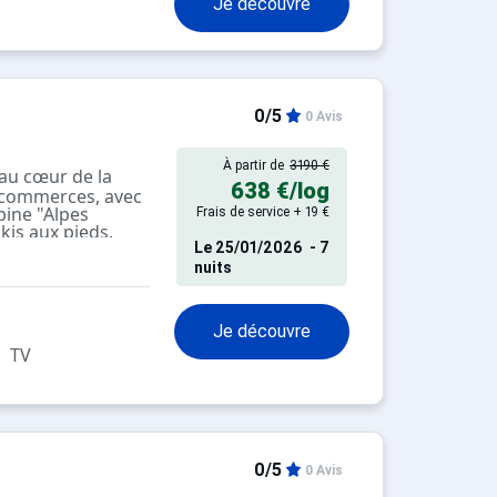
Je découvre
0/5
0 Avis
À partir de
3190 €
 au cœur de la
638 €
/log
s commerces, avec
bine "Alpes
Frais de service + 19 €
kis aux pieds.
, l'hôtel propose
Le
25/01/2026
- 7
offrant une vue
nuits
 à l'espace bien-
service de navette
Je découvre
t-déjeuner ou
TV
lon vos envies.
0/5
0 Avis