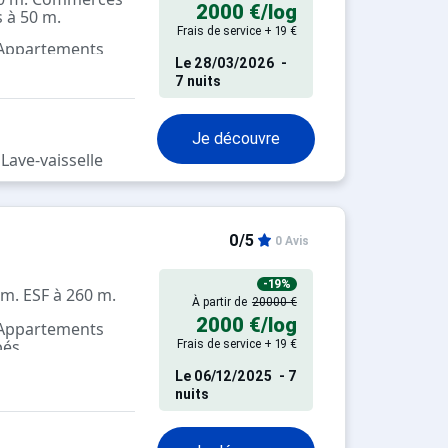
2000 €
/log
s à 50 m.
Frais de service + 19 €
 Appartements
Le
28/03/2026
-
pés
7 nuits
Je découvre
Lave-vaisselle
0/5
0 Avis
-19%
0 m. ESF à 260 m.
À partir de
20000 €
2000 €
/log
 Appartements
pés
Frais de service + 19 €
Le
06/12/2025
- 7
nuits