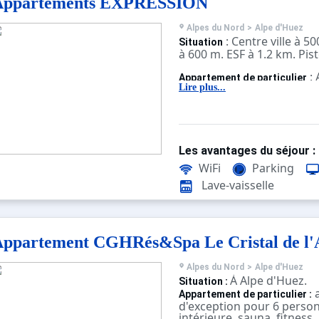
Appartements EXPRESSION
Alpes du Nord
>
Alpe d'Huez
: Centre ville à 
Situation
à 600 m. ESF à 1.2 km. Pis
:
Appartement de particulier
confortables et bien équi
Lire plus...
Les avantages du séjour :
WiFi
Parking
Lave-vaisselle
ppartement CGHRés&Spa Le Cristal de l'
Alpes du Nord
>
Alpe d'Huez
À Alpe d'Huez.
Situation :
a
Appartement de particulier :
d'exception pour 6 person
intérieure, sauna, fitness