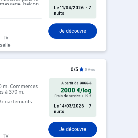
, massage, balcon.
Le
11/04/2026
- 7
nuits
Je découvre
TV
selle
0/5
0 Avis
À partir de
8000 €
100 m. Commerces
2000 €
/log
es à 370 m.
Frais de service + 19 €
 Appartements
Le
14/03/2026
- 7
pés
nuits
Je découvre
TV