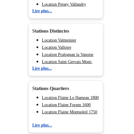
Location Peisey Vallandry
Lire plus...
Location La Plagne
Location Les Arcs
Location Valmorel
Stations Distinctes
Location Morillon
Location Flaine
Location Valmeinier
Location Méribel
Location Valloire
Location Courchevel
Location Pralognan la Vanoise
Location Les Menuires
Location Saint Gervais Mont-
Lire plus...
Location Val Cenis
Blanc
Location Chamonix (Vallée de)
Location Megève
Location Les Deux Alpes
Location Combloux
Stations Quartiers
Location Hauteluce
Location Tignes 2100 Le Lac
Location Flaine Le Hameau 1800
Location Tignes 1800
Location Flaine Forum 1600
Location Tignes 1550 Les
Location Flaine Montsoleil 1750
Brévières
Lire plus...
Location Tignes Les Chartreux
Location Tignes Val Claret