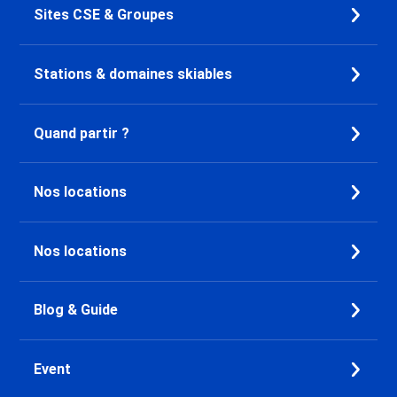
Sites CSE & Groupes
Location Brides les Bains
Location Orelle - Val Thorens
Location Méribel Centre 1600
Stations & domaines skiables
Location Méribel Les Allues
1200
Location Méribel Mottaret 1850
Quand partir ?
Location Méribel Village 1400
Location Méribel Altiport 1700
Location Courchevel 1650
Nos locations
Location Courchevel 1850
Location Courchevel 1550
Nos locations
Location Les Menuires Preyerand
Location Les Menuires Bruyères
Location Les Menuires Reberty
Blog & Guide
1850
Location Les Menuires Croisette
Location Saint Martin de
Event
Belleville