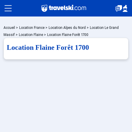
Packages
Accueil
>
Location France
>
Location Alpes du Nord
>
Location Le Grand
Massif
>
Location Flaine
>
Location Flaine Forêt 1700
Location Flaine Forêt 1700
🚆Train de nuit
Stations
Hébergements
Bons plans