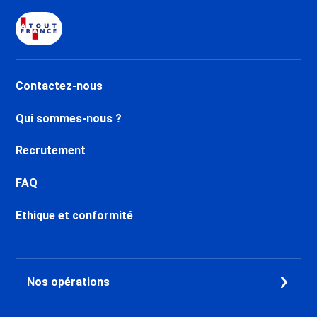
Location Les Arcs 2000
Location La Toussuire
Location Saint Jean d'Arves
Location Le Corbier
Location Saint Sorlin d'Arves
Contactez-nous
Location Saint François
Longchamp
Qui sommes-nous ?
Location Valmorel Station
Location Doucy
Recrutement
Location Samoëns
Location Les Carroz d'Araches
FAQ
Location Morillon 1100 Les
Ethique et conformité
Esserts
Location Morillon Village
Location Flaine Le Hameau 1800
Location Flaine Forum 1600
Nos opérations
Location Flaine Montsoleil 1750
Location La Tania
Location Val Thorens