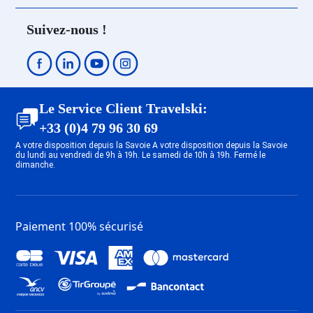
Location Vallandry
Location Peisey-Nancroix
Suivez-nous !
Location Plan Peisey
Location Plagne - Belle Plagne
Location Plagne Bellecôte
Location Plagne Villages
Location Plagne Soleil
Le Service Client Travelski:
Location Plagne Bellecôte
+33 (0)4 79 96 30 69
Location Plagne 1800
A votre disposition depuis la Savoie A votre disposition depuis la Savoie
du lundi au vendredi de 9h à 19h. Le samedi de 10h à 19h. Fermé le
Location Plagne Centre
dimanche.
Location Plagne - Les Coches
Location Plagne Montalbert
Location Plagne - Aime 2000
Location Plagne - Montchavin
Paiement 100% sécurisé
Location Plagne - Champagny en
Vanoise
Location Les Arcs 1950
Location Les Arcs 1600
Location Les Arcs 1800