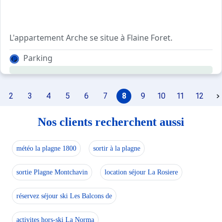
L'appartement Arche se situe à Flaine Foret.
Parking
Couchages :
2 lits superposés (Entrée)
1 lit double (Chambre)
2
3
4
5
6
7
8
9
10
11
12
1 convertible 2 pers (Séjour)
Balcon orienté Sud - Vue Montagne - Casier à skis individ
Nos clients recherchent aussi
HIVER : Couettes, draps et serviettes compris dans le pr
ETE : Draps et serviettes non fournis
météo la plagne 1800
sortir à la plagne
Location possible : draps simple/double, serviettes
Ménage en supplément
sortie Plagne Montchavin
location séjour La Rosiere
réservez séjour ski Les Balcons de
activites hors-ski La Norma