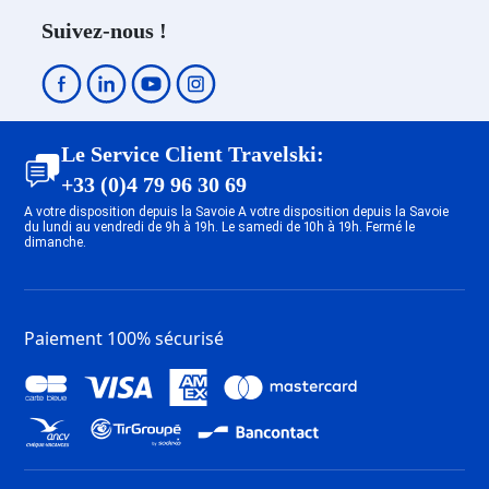
Location Peisey-Nancroix
Suivez-nous !
Location Plan Peisey
Location Plagne - Belle Plagne
Location Plagne Bellecôte
Location Plagne Villages
Location Plagne Soleil
Le Service Client Travelski:
Location Plagne Bellecôte
+33 (0)4 79 96 30 69
Location Plagne 1800
A votre disposition depuis la Savoie A votre disposition depuis la Savoie
Location Plagne Centre
du lundi au vendredi de 9h à 19h. Le samedi de 10h à 19h. Fermé le
dimanche.
Location Plagne - Les Coches
Location Plagne Montalbert
Location Plagne - Aime 2000
Location Plagne - Montchavin
Paiement 100% sécurisé
Location Plagne - Champagny en
Vanoise
Location Les Arcs 1950
Location Les Arcs 1600
Location Les Arcs 1800
Location Les Arcs 2000