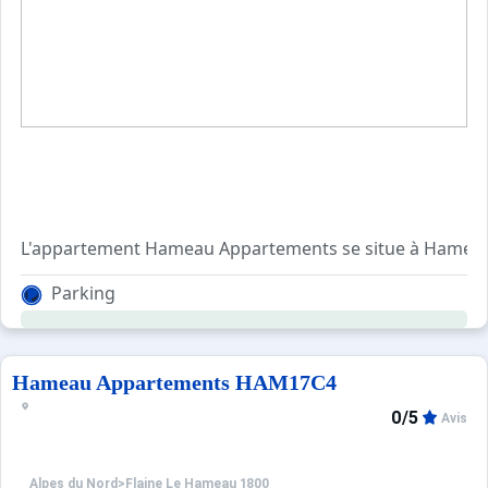
L'appartement Hameau Appartements se situe à Hameau 
Parking
Couchages :
1 lit double (Chb 1)
2 X 2 lits superposés (Chb 2)
1 convertible 2 pers (séjour)
Hameau Appartements HAM17C4
Balcon orienté Sud - Vue Montagne - Casier à skis individ
0/5
Avis
HIVER : Couettes, draps et serviettes compris dans le prix
ETE : Draps et serviettes non fournis
Alpes du Nord
>
Flaine Le Hameau 1800