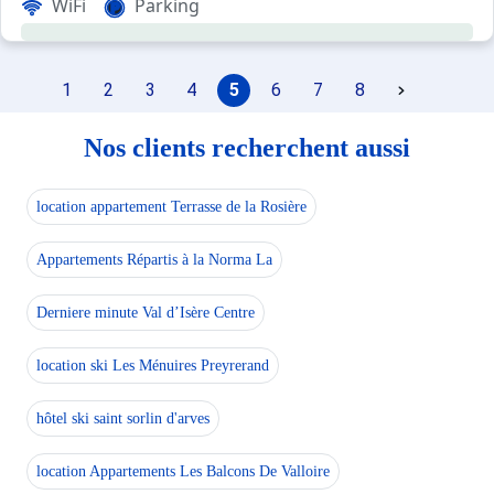
WiFi
Parking
Couchages :
1 lit double (chb 1)
2 lits superposés (coin montagne)
1
2
3
4
5
6
7
8
2 lits simples (chb 2)
1 convertible 2 pers (mezzanine)
Balcon orienté Sud - Vue Montagne - Avec garage
Nos clients recherchent aussi
HIVER : Couettes, draps et serviettes compris dans le prix
location appartement Terrasse de la Rosière
ETE : Draps et serviettes non fournis
Appartements Répartis à la Norma La
Location possible : draps simple/double, serviettes
Ménage en supplément
Derniere minute Val d’Isère Centre
location ski Les Ménuires Preyrerand
hôtel ski saint sorlin d'arves
location Appartements Les Balcons De Valloire