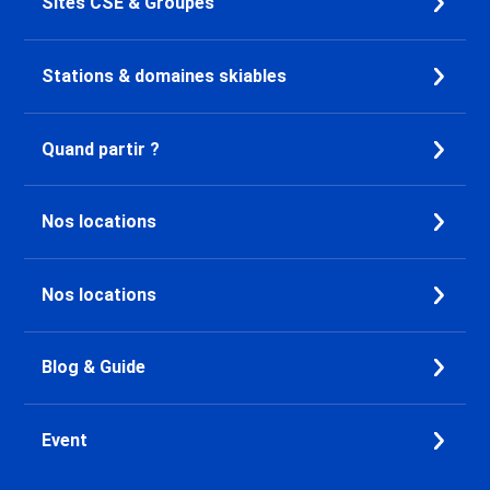
Sites CSE & Groupes
Location Brides les Bains
Location Orelle - Val Thorens
Location Méribel Centre 1600
Stations & domaines skiables
Location Méribel Les Allues
1200
Location Méribel Mottaret 1850
Quand partir ?
Location Méribel Village 1400
Location Méribel Altiport 1700
Location Courchevel 1650
Nos locations
Location Courchevel 1850
Location Courchevel 1550
Nos locations
Location Les Menuires Preyerand
Location Les Menuires Bruyères
Location Les Menuires Reberty
Blog & Guide
1850
Location Les Menuires Croisette
Location Saint Martin de
Event
Belleville
Location Les Menuires