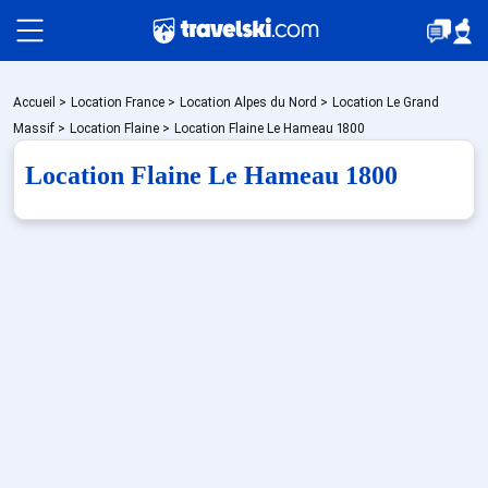
Packages
Accueil
>
Location France
>
Location Alpes du Nord
>
Location Le Grand
Massif
>
Location Flaine
>
Location Flaine Le Hameau 1800
Location Flaine Le Hameau 1800
🚆Train de nuit
Stations
Hébergements
Bons plans