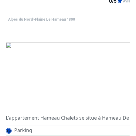
0/5
Avis
Alpes du Nord
>
Flaine Le Hameau 1800
L'appartement Hameau Chalets se situe à Hameau De Fla
Cuisine équipée avec four / mirco-ondes / lave-vaisselle 
Parking
Couchages :