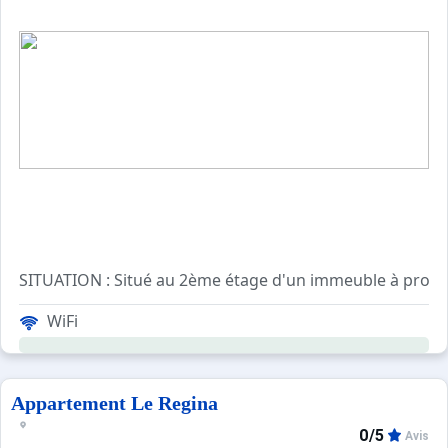
SITUATION : Situé au 2ème étage d'un immeuble à proximit
WiFi
EXPOSITION : Nord/Ouest - Grand balcon d'angle - Jolie v
DESCRIPTIF : Très bel appartement rénové, de 3 pièces, 
- entrée avec toilettes indépendantes,
Appartement Le Regina
- une chambre avec lit 180/200cm, coin salle de bains, ba
0/5
Avis