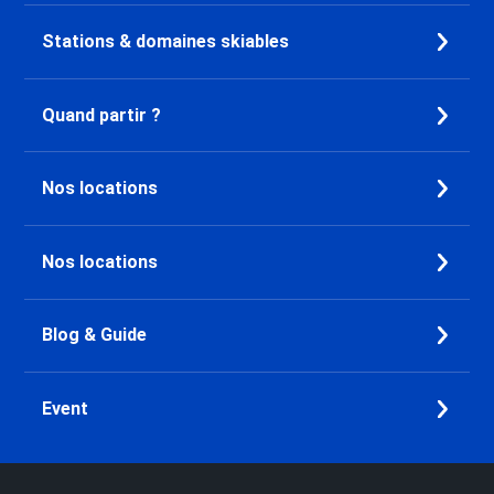
Location Méribel Centre 1600
Stations & domaines skiables
Location Méribel Les Allues
1200
Location Méribel Mottaret 1850
Quand partir ?
Location Méribel Village 1400
Location Méribel Altiport 1700
Location Courchevel 1650
Nos locations
Location Courchevel 1850
Location Courchevel 1550
Nos locations
Location Les Menuires Preyerand
Location Les Menuires Bruyères
Location Les Menuires Reberty
Blog & Guide
1850
Location Les Menuires Croisette
Location Saint Martin de
Event
Belleville
Location Les Menuires
Fontanettes