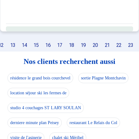
12
13
14
15
16
17
18
19
20
21
22
23
Nos clients recherchent aussi
résidence le grand bois courchevel
sortie Plagne Montchavin
location séjour ski les fermes de
studio 4 couchages ST LARY SOULAN
derniere minute plan Peisey
restaurant Le Relais du Col
visite de l'asinerie
chalet ski Méribel