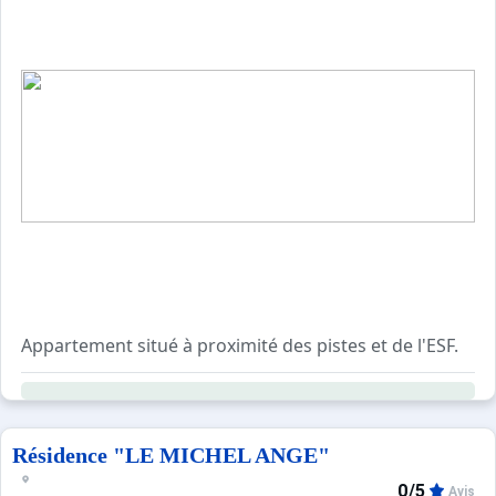
- cuisine avec plaques vitrocéramique, four, réfrigérateur
- 1 coin montagne fermé avec lits superposés (le lit du 
- salle de bains,
- 1 chambre avec un lit de 160cm.
CONFORT : TV - INTERNET - GARAGE - placard à 
CLASSEMENT : 3 étoiles.
Appartement situé à proximité des pistes et de l'ESF.
Ce logement de 60m² bénéficie d'un balcon, d'une terras
Résidence "LE MICHEL ANGE"
0/5
Avis