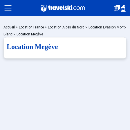
Packages
Accueil
>
Location France
>
Location Alpes du Nord
>
Location Evasion Mont-
Blanc
>
Location Megève
Location Megève
🚆Train de nuit
Stations
Hébergements
Bons plans