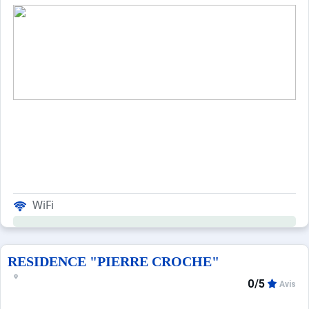
- salle de douches, lavabo, toilettes, sèche-serviettes élec
CONFORT : TELEVISIONS - wifi - placard à ski sur palier
CLASSEMENT : NON CLASSE.
WiFi
RESIDENCE "PIERRE CROCHE"
0/5
Avis