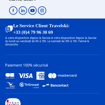
Location Plagne - Belle Plagne
Location Plagne Bellecôte
Location Plagne Villages
Location Plagne Soleil
Location Plagne Bellecôte
Le Service Client Travelski:
Location Plagne 1800
+33 (0)4 79 96 30 69
Location Plagne Centre
A votre disposition depuis la Savoie A votre disposition depuis la Savoie
Location Plagne - Les Coches
du lundi au vendredi de 9h à 19h. Le samedi de 10h à 19h. Fermé le
dimanche.
Location Plagne Montalbert
Location Plagne - Aime 2000
Location Plagne - Montchavin
Location Plagne - Champagny en
Paiement 100% sécurisé
Vanoise
Location Les Arcs 1950
Location Les Arcs 1600
Location Les Arcs 1800
Location Les Arcs 2000
Location La Toussuire
Location Saint Jean d'Arves