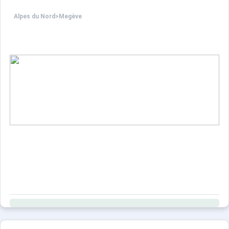
Alpes du Nord
>
Megève
SITUATION : situé au 1er étage d'un petit immeuble, à 1