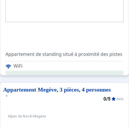
Appartement de standing situé à proximité des pistes et d
WiFi
Ce logement de 62m² bénéficie d'un balcon, d'une terras
Appartement Megève, 3 pièces, 4 personnes
0/5
Avis
Alpes du Nord
>
Megève