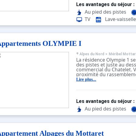
150m, à côté du rond-point
Les avantages du séjour :
Hameau ".
Au pied des pistes
TV
Lave-vaisselle
Appartements OLYMPIE I
Alpes du Nord
>
Méribel Mottar
La résidence Olympie 1 se
des pistes et juste au des
commercial du Chatelet. V
proximité du rassembleme
jardin d'enfants les Piou-P
Lire plus...
Pour accéder aux pistes, il
traverser une petite place
départ principal des piste
de navette le plus proche
Les avantages du séjour :
des marches de la superett
Chatelet ".
Au pied des pistes
ppartement Alpages du Mottaret