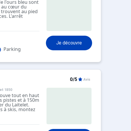
 l'ours bleu sont
, au cœur du
e trouvent au pied
es. L'arrêt
trouve à environ
 station est à 750
réables et
sposent d'un
Je découvre
n sud.
Parking
0/5
Avis
et 1850
rouve tout en haut
es pistes et à 150m
 du Laitelet.
rs à skis, montez
 la piste bleue qui
 des remontées
proche est situé à