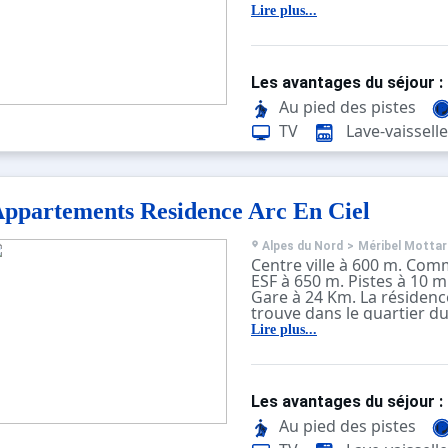
Pour accéder aux pistes, 
Lire plus...
traverser une petite place
piste bleue qui mène au d
remontées mécaniques. Ar
dans en face est au pied d
Les avantages du séjour :
L’accès au quartier du H
LAITELET se fait via le Tél
Au pied des pistes
ouvert de 7h20 à 23h30 en
TV
Lave-vaisselle
ppartements Residence Arc En Ciel
Alpes du Nord
>
Méribel Mottar
Centre ville à 600 m. Com
ESF à 650 m. Pistes à 10 m
Gare à 24 Km. La résidence
trouve dans le quartier du 
reliée au centre commerc
Lire plus...
par une passerelle couver
permet de rejoindre les 
que les casiers à ski qui s
niveau des résidences Ca
Les avantages du séjour :
Si les conditions d'enneig
permettent, vous pouvez 
Au pied des pistes
directement devant le casi