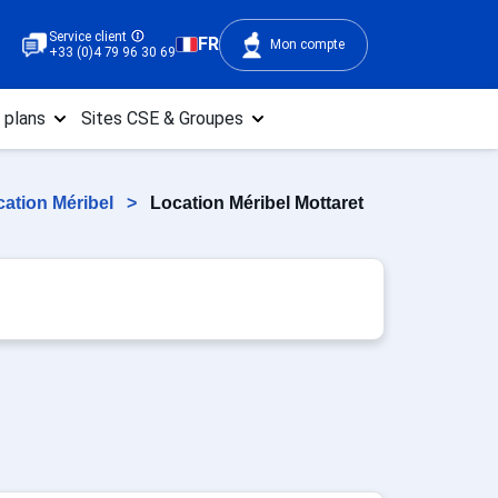
Service client
FR
Mon compte
+33 (0)4 79 96 30 69
 plans
Sites CSE & Groupes
cation Méribel
>
Location Méribel Mottaret