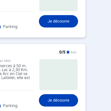
vous devez
 pour rejoindre la
épart des
passon II situé
es pistes.
Je découvre
AMEAU et du
éporté des Chalets,
Parking
 libre accès.
0/5
Avis
et 1850
merces à 50 m.
. Lac à 2,30 Km.
 Arc en Ciel se
Laitelet, elle est
ial du Hameau
te qui vous
commerces ainsi
e trouvent au
ndide/Boulevard.
Je découvre
ement le
ensuite chausser
Parking
er et rejoindre la