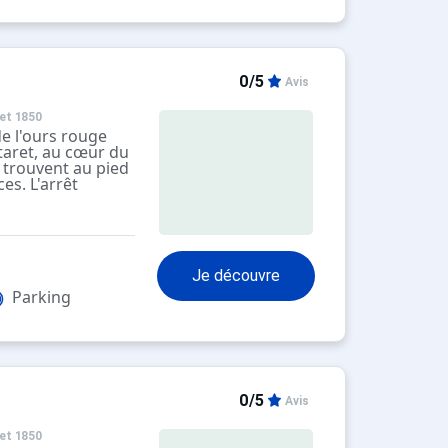
, vous trouverez
lle de jeu..
vie par un
tuit qui s’arrête
0/5
Avis
parking public.
c–en-Ciel est
qui surplombe la
et 1850
e l'ours rouge
taret, au cœur du
e trouvent au pied
es. L'arrêt
 à environ 50
ation est à 750
a fois agréables
 disposent d'une
Je découvre
Parking
0/5
Avis
et 1850