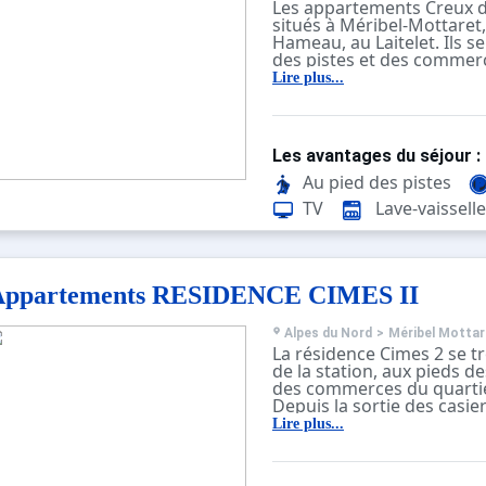
Les appartements Creux de
situés à Méribel-Mottaret
Hameau, au Laitelet. Ils s
des pistes et des commerc
navette le plus proche se 
Lire plus...
50 mètres. Le centre de la
mètres.
Ces appartements sont ag
confortables. Certains di
Les avantages du séjour :
balcon et d'une expositio
Au pied des pistes
TV
Lave-vaisselle
Appartements RESIDENCE CIMES II
Alpes du Nord
>
Méribel Mottar
La résidence Cimes 2 se t
de la station, aux pieds d
des commerces du quartier
Depuis la sortie des casie
un escalier pour accéder à
Lire plus...
mène au départ principal
mécaniques.
L'arrêt de navette le plus 