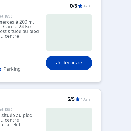
0/5
Avis
et 1850
merces à 200 m.
m. Gare à 24 Km.
est située au pied
du centre
 Laitelet.
 directement au
renez la piste
ndre le départ
mécaniques.
Je découvre
proche est situé à
Arolles ".
Parking
5/5
1 Avis
et 1850
 située au pied
du centre
 Laitelet.