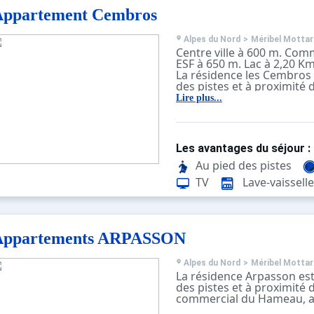
Appartement Cembros
Alpes du Nord
>
Méribel Mottar
Centre ville à 600 m. Com
ESF à 650 m. Lac à 2,20 K
La résidence les Cembros 
des pistes et à proximité 
commercial du Hameau, au
Lire plus...
L'accès aux pistes se fait
sortir des casiers à skis. P
bleue du Furet pour rejoi
principal des remontées 
Les avantages du séjour :
L'arrêt de navette le plus 
moins de 50m, arrêt " Les 
Au pied des pistes
TV
Lave-vaisselle
Appartements ARPASSON
Alpes du Nord
>
Méribel Mottar
La résidence Arpasson est
des pistes et à proximité 
commercial du Hameau, au