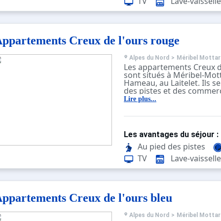
TV
Lave-vaisselle
piste à skis.
Au sein de la copropriété
tous les commerces, une sa
La copropriété est desser
téléporté et par le bus gra
ppartements Creux de l'ours rouge
devant l’entrée à coté du 
L’entrée principale de L’Ar
située sous la passerelle 
Alpes du Nord
>
Méribel Mottar
Les appartements Creux d
route.
sont situés à Méribel-Mot
Hameau, au Laitelet. Ils s
des pistes et des commerc
navette le plus proche est
Lire plus...
mètres. Le centre de la st
mètres.
Ces appartements sont à l
et confortables. Certains
Les avantages du séjour :
terrasse.
Au pied des pistes
TV
Lave-vaisselle
ppartements Creux de l'ours bleu
Alpes du Nord
>
Méribel Mottar