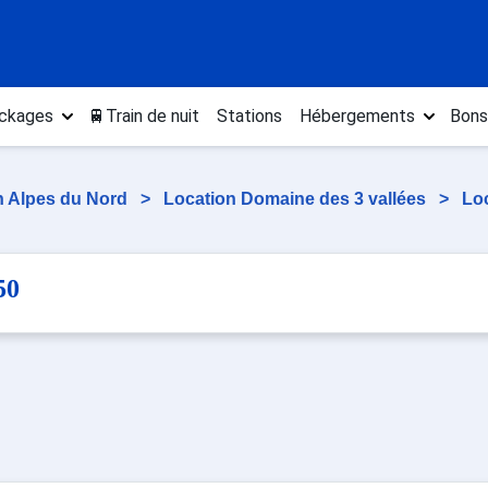
ckages
🚆Train de nuit
Stations
Hébergements
Bons
n Alpes du Nord
>
Location Domaine des 3 vallées
>
Lo
50