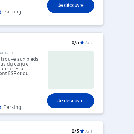
 : arrêt " Le
Je découvre
Parking
0/5
Avis
et 1850
 trouve aux pieds
sus du centre
ous êtes à
nt ESF et du
iou.
 vous suffit de
 pour rejoindre le
s à 100m. L'arrêt
 est à 50m en bas
Je découvre
e : arrêt "
Parking
0/5
Avis