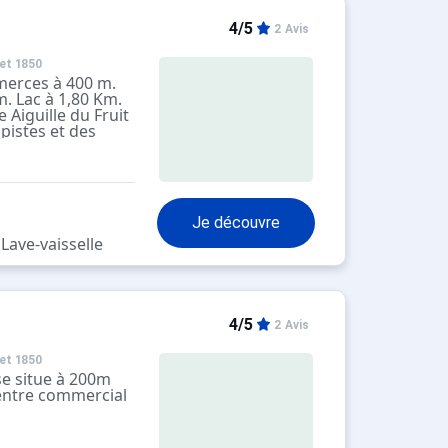
4/5
2 Avis
et 1850
merces à 400 m.
m. Lac à 1,80 Km.
 Aiguille du Fruit
 pistes et des
ur le bas du
 skis en sortant
entre les
la piste bleue de
Je découvre
ne au départ des
lon les
Lave-vaisselle
).
ottaret et les
0 m) sont
ers métalliques,
4/5
2 Avis
 le téléporté
dence qui vous
et 1850
ercial du Hameau
se situe à 200m
t là également que
centre commercial
 navettes
é ".
l vous suffit de