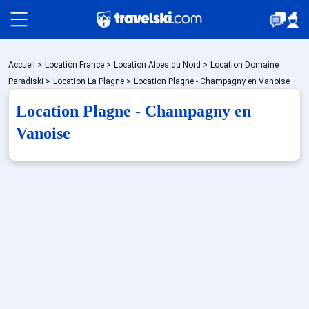
Packages
Accueil
>
Location France
>
Location Alpes du Nord
>
Location Domaine
Paradiski
>
Location La Plagne
>
Location Plagne - Champagny en Vanoise
Location Plagne - Champagny en
🚆Train de nuit
Vanoise
Stations
Hébergements
Bons plans