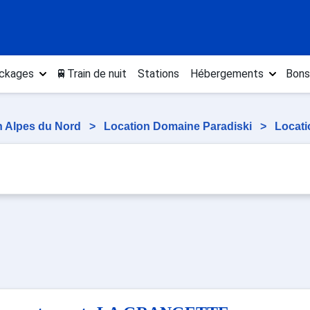
ckages
🚆Train de nuit
Stations
Hébergements
Bons
n Alpes du Nord
>
Location Domaine Paradiski
>
Locati