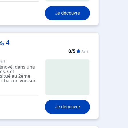
résidence.
Je découvre
s, 4
0/5
Avis
ert
énové, dans une
es. Cet
situé au 2ème
ec balcon vue sur
rée avec un WC
télévision,
Je découvre
gérateur, plaque
e, grille pain,
de lave-vaisselle,
ière TASSIMO,