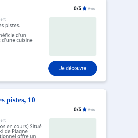
ux lits
0/5
Avis
double
ignoire, sèche
ert
es pistes.
admis,
éficie d'un
en sus
 d'une cuisine
option
tions
 la location de
onibles
t.
ar un
n contraire, les
Je découvre
énage, draps,
s incluses dans le
 animaux de
é dans annonce),
iquer.
entionnés
s pistes, 10
e annonce sont
non indiqué n'est
0/5
Avis
sent.
ert
os en cours) Situé
ki de Plagne
tionnel offre un