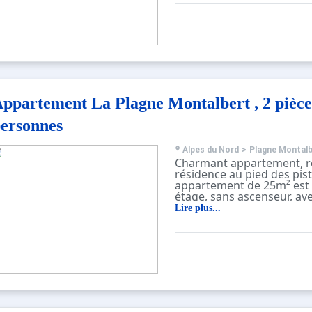
Equipements :
Parking gratuit devant la 
ppartement La Plagne Montalbert , 2 pièce
ersonnes
Alpes du Nord
>
Plagne Montalb
Charmant appartement, r
résidence au pied des pist
appartement de 25m² est 
étage, sans ascenseur, av
la vallée.
Lire plus...
Il se compose, d'une ent
séparé,
Un séjour avec canapé lit, 
Un coin cuisine avec réfri
de cuisson, four micro-ond
bouilloire électrique, PAS 
appareil à raclette, cafet
placard de rangement.