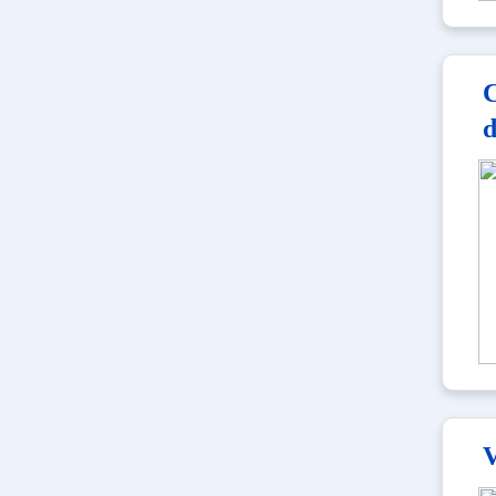
C
d
V