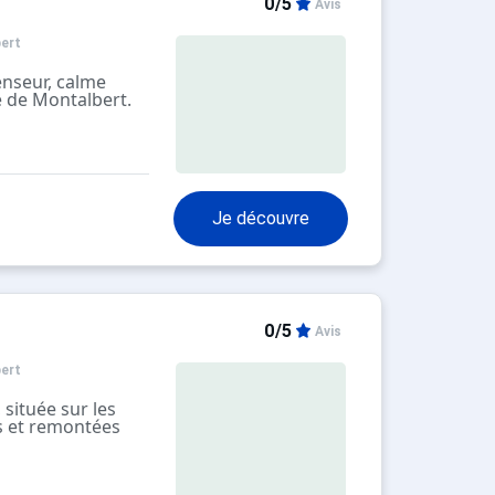
0/5
Avis
ert
enseur, calme
ge de Montalbert.
résidence.
Je découvre
0/5
Avis
ert
située sur les
s et remontées
 sur les pistes.