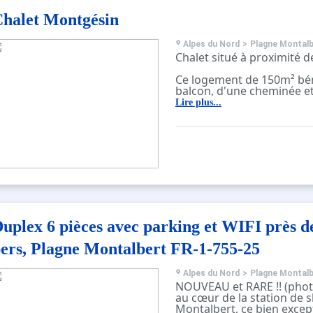
Un coin montagne avec de
halet Montgésin
superposés
Une chambre avec un lit 
Une salle de bain avec ba
Alpes du Nord
>
Plagne Montalb
cheveux
Chalet situé à proximité d
Les animaux ne sont pas 
Ce logement de 150m² bén
Linge de lit et de toilette 
balcon, d'une cheminée et
Ménage fin de séjour en 
toute équipée. Des presta
Lire plus...
supplémentaires telles que
linge de toilette sont disp
moyennant un supplémen
Ce logement est diffusé p
professionnel. Sauf mentio
prestations, telles que m
serviettes etc.. ne sont pa
prix de cette location. Si
compagnie admis (indiqu
un supplément peut s'appl
Seuls les équipements m
uplex 6 pièces avec parking et WIFI près de
spécifiquement dans cett
présents. Un équipement 
ers, Plagne Montalbert FR-1-755-25
pas considéré comme pré
Alpes du Nord
>
Plagne Montalb
NOUVEAU et RARE !! (phot
au cœur de la station de s
Montalbert, ce bien excep