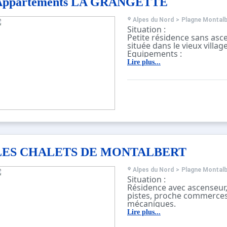
Appartements LA GRANGETTE
Alpes du Nord
>
Plagne Montalb
Situation :
Petite résidence sans asc
située dans le vieux villa
Equipements :
Casiers à skis individuels.
Lire plus...
Parking gratuit devant la 
LES CHALETS DE MONTALBERT
Alpes du Nord
>
Plagne Montalb
Situation :
Résidence avec ascenseur, 
pistes, proche commerce
mécaniques.
Situation :
Lire plus...
Très belle résidence située