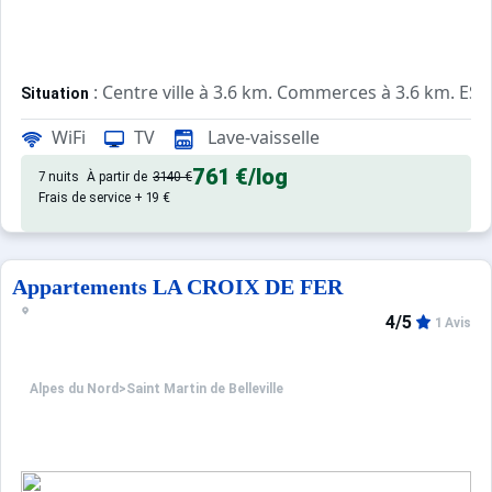
: Centre ville à 3.6 km. Commerces à 3.6 km. ESF 
Situation
WiFi
TV
Lave-vaisselle
: Appartements confortables et
Appartement de particulier
761 €
/log
7 nuits
À partir de
3140 €
Frais de service + 19 €
Appartements LA CROIX DE FER
4/5
1 Avis
Alpes du Nord
>
Saint Martin de Belleville