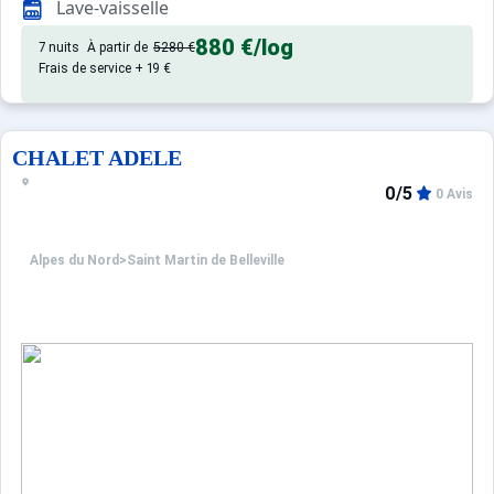
Lave-vaisselle
880 €
/log
7 nuits
À partir de
5280 €
Frais de service + 19 €
CHALET ADELE
0/5
0 Avis
Alpes du Nord
>
Saint Martin de Belleville