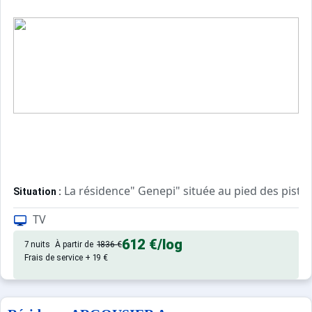
La résidence" Genepi" située au pied des piste
Situation :
TV
Appartement de particulier :
612 €
/log
7 nuits
À partir de
1836 €
Frais de service + 19 €