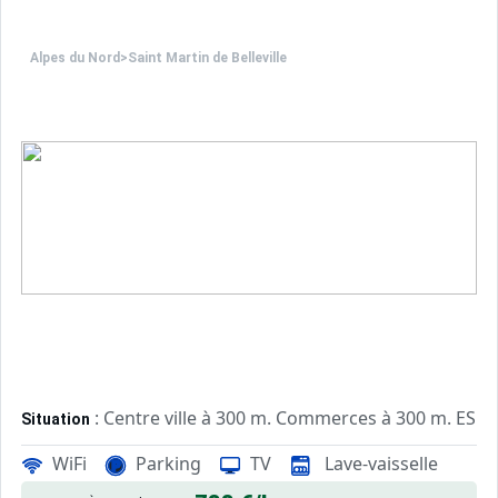
Alpes du Nord
>
Saint Martin de Belleville
: Centre ville à 300 m. Commerces à 300 m. ESF à
Situation
WiFi
Parking
TV
Lave-vaisselle
: Appartements confortables et
Appartement de particulier