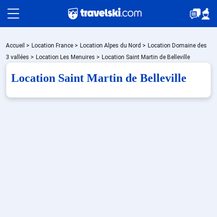
Packages
Accueil
>
Location France
>
Location Alpes du Nord
>
Location Domaine des
3 vallées
>
Location Les Menuires
>
Location Saint Martin de Belleville
Location Saint Martin de Belleville
🚆Train de nuit
Stations
Hébergements
Bons plans