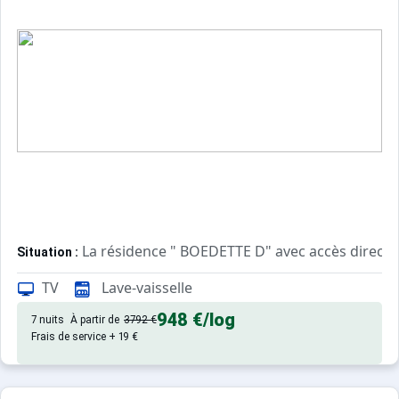
La résidence " BOEDETTE D" avec accès direct a
Situation :
Résidence en retrait de circulation. Parking découvert et 
TV
Lave-vaisselle
Appartement de particulier :
948 €
/log
7 nuits
À partir de
3792 €
Frais de service + 19 €