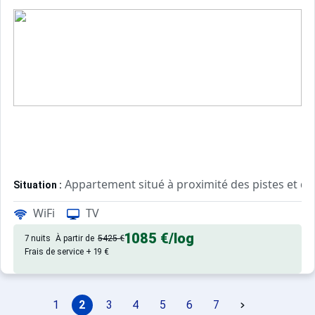
Appartement situé à proximité des pistes et de 
Situation :
WiFi
TV
Appartement de particulier :
1085 €
/log
7 nuits
À partir de
5425 €
Frais de service + 19 €
1
2
3
4
5
6
7