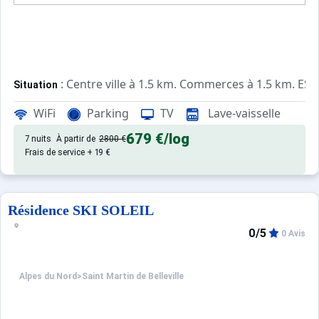
: Centre ville à 1.5 km. Commerces à 1.5 km. ESF 
Situation
WiFi
Parking
TV
Lave-vaisselle
: Appartements confortables et
Appartement de particulier
679 €
/log
7 nuits
À partir de
2800 €
Frais de service + 19 €
Résidence SKI SOLEIL
0/5
0 Avis
Alpes du Nord
>
Saint Martin de Belleville