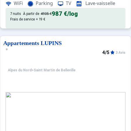
WiFi
Parking
TV
Lave-vaisselle
: Appartements confortables et bien équipés
chalet
987 €
/log
7 nuits
À partir de
4935 €
Frais de service + 19 €
Appartements LUPINS
4/5
3 Avis
Alpes du Nord
>
Saint Martin de Belleville