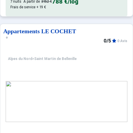
788 €
/log
7 nuits
À partir de
3152 €
Frais de service + 19 €
Appartements LE COCHET
0/5
0 Avis
Alpes du Nord
>
Saint Martin de Belleville