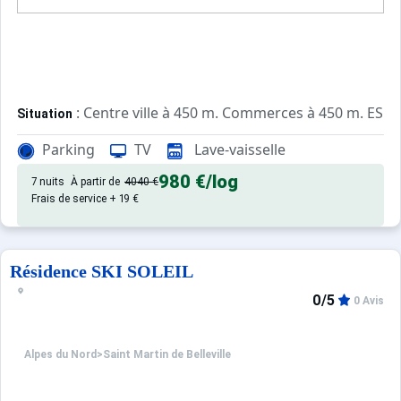
: Centre ville à 450 m. Commerces à 450 m. ESF à
Situation
Parking
TV
Lave-vaisselle
: Appartements confortables et
Appartement de particulier
980 €
/log
7 nuits
À partir de
4040 €
Frais de service + 19 €
Résidence SKI SOLEIL
0/5
0 Avis
Alpes du Nord
>
Saint Martin de Belleville