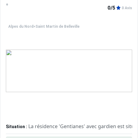
0/5
0 Avis
Alpes du Nord
>
Saint Martin de Belleville
La résidence 'Gentianes' avec gardien est situ
Situation :
Résidence au pied des pistes et à proximité des commerc