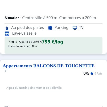
: Centre ville à 500 m. Commerces à 200 m.
Situation
Au pied des pistes
Parking
TV
: Appartements confortables et
Appartement de particulier
Lave-vaisselle
799 €
/log
7 nuits
À partir de
3196 €
Frais de service + 19 €
Appartements BALCONS DE TOUGNETTE
0/5
0 Avis
Alpes du Nord
>
Saint Martin de Belleville