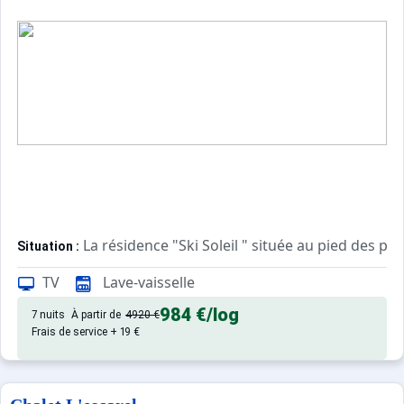
La résidence "Ski Soleil " située au pied des p
Situation :
TV
Lave-vaisselle
Appartement de particulier :
984 €
/log
7 nuits
À partir de
4920 €
Frais de service + 19 €