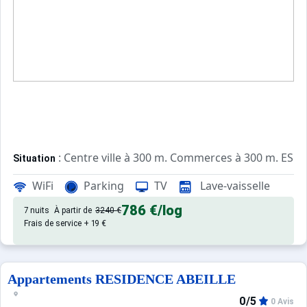
: Centre ville à 300 m. Commerces à 300 m. ESF à
Situation
WiFi
Parking
TV
Lave-vaisselle
: Appartements confortables et
Appartement de particulier
786 €
/log
7 nuits
À partir de
3240 €
Frais de service + 19 €
Appartements RESIDENCE ABEILLE
0/5
0 Avis