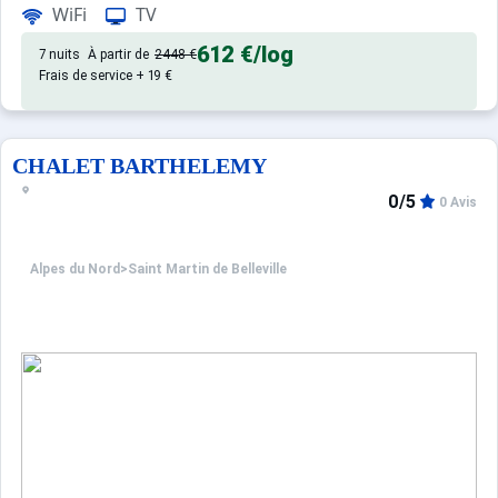
WiFi
TV
Appartement de particulier :
612 €
/log
7 nuits
À partir de
2448 €
Frais de service + 19 €
CHALET BARTHELEMY
0/5
0 Avis
Alpes du Nord
>
Saint Martin de Belleville