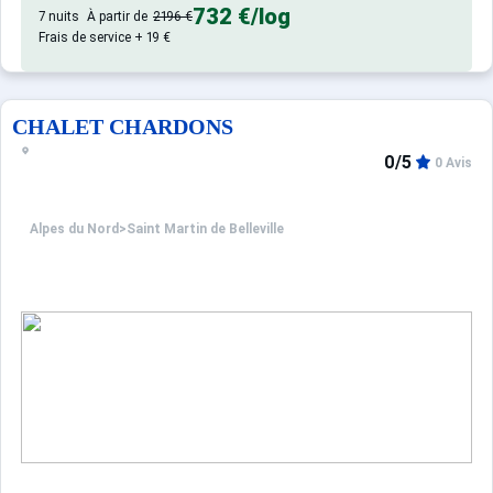
Parking découvert et gratuit à proximité
732 €
/log
7 nuits
À partir de
2196 €
Frais de service + 19 €
Appartement de particulier :
CHALET CHARDONS
0/5
0 Avis
Alpes du Nord
>
Saint Martin de Belleville