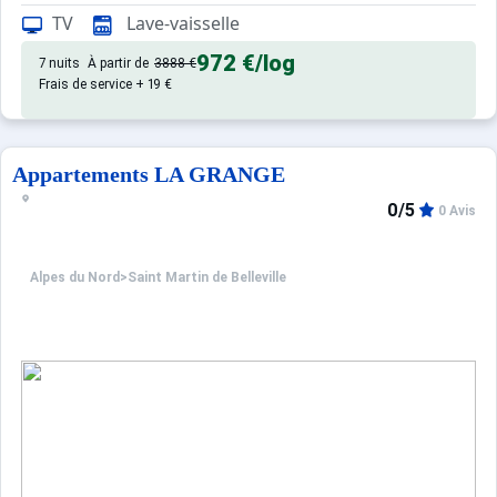
TV
Lave-vaisselle
Appartement de particulier :
972 €
/log
7 nuits
À partir de
3888 €
Frais de service + 19 €
Appartements LA GRANGE
0/5
0 Avis
Alpes du Nord
>
Saint Martin de Belleville