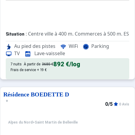
: Centre ville à 400 m. Commerces à 500 m. ESF à
Situation
Au pied des pistes
WiFi
Parking
: Appartements confortables et
Appartement de particulier
TV
Lave-vaisselle
892 €
/log
7 nuits
À partir de
3680 €
Frais de service + 19 €
Résidence BOEDETTE D
0/5
0 Avis
Alpes du Nord
>
Saint Martin de Belleville