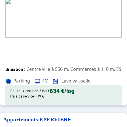
: Centre ville à 550 m. Commerces à 110 m. ESF à
Situation
Parking
TV
Lave-vaisselle
: Appartements confortables et
Appartement de particulier
834 €
/log
7 nuits
À partir de
5160 €
Frais de service + 19 €
Appartements EPERVIERE