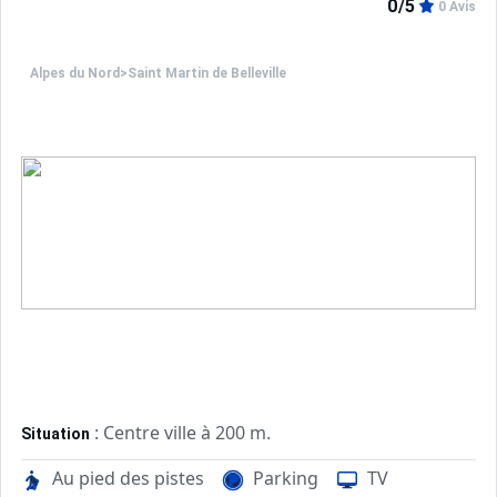
0/5
0 Avis
Alpes du Nord
>
Saint Martin de Belleville
: Centre ville à 200 m.
Situation
Au pied des pistes
Parking
TV
: Appartements confortables et
Appartement de particulier