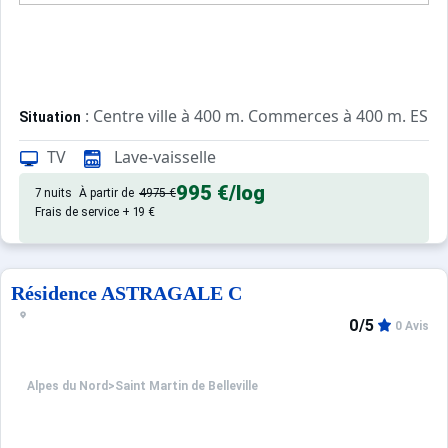
: Centre ville à 400 m. Commerces à 400 m. ESF à
Situation
TV
Lave-vaisselle
: Appartements confortables et
Appartement de particulier
995 €
/log
7 nuits
À partir de
4975 €
Frais de service + 19 €
Résidence ASTRAGALE C
0/5
0 Avis
Alpes du Nord
>
Saint Martin de Belleville