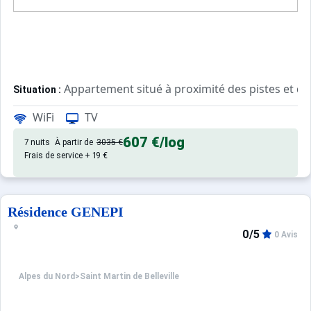
Appartement situé à proximité des pistes et de 
Situation :
WiFi
TV
Appartement de particulier :
607 €
/log
7 nuits
À partir de
3035 €
Frais de service + 19 €
Résidence GENEPI
0/5
0 Avis
Alpes du Nord
>
Saint Martin de Belleville