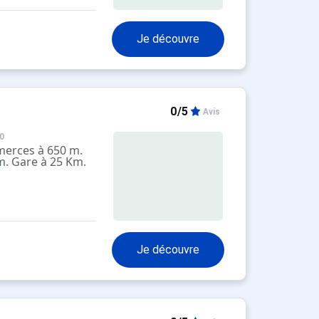
Je découvre
0/5
Avis
0
merces à 650 m.
m. Gare à 25 Km.
Je découvre