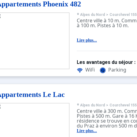
ppartements Phoenix 482
Alpes du Nord
>
Courchevel 155
Centre ville à 10 m. Comm
à 100 m. Pistes à 10 m.
Lire plus...
Les avantages du séjour :
WiFi
Parking
ppartements Le Lac
Alpes du Nord
>
Courchevel 155
Centre ville à 300 m. Com
Pistes à 500 m. Gare à 16 
résidence se trouve en co
du Praz à environ 500 m 
télécabine et 300m des p
Lire plus...
commerces.