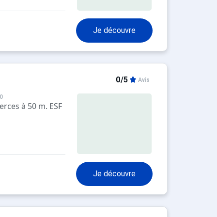
Je découvre
0/5
Avis
0
erces à 50 m. ESF
Je découvre