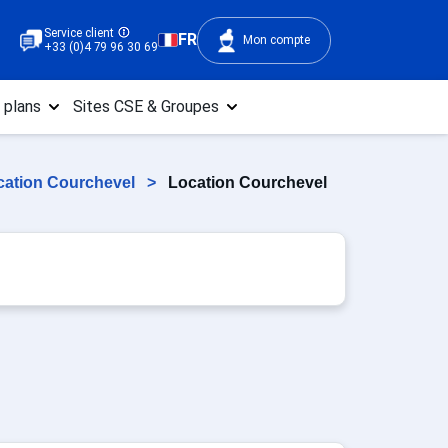
Service client
FR
Mon compte
+33 (0)4 79 96 30 69
 plans
Sites CSE & Groupes
cation Courchevel
>
Location Courchevel