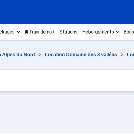
ckages
🚆Train de nuit
Stations
Hébergements
Bons
n Alpes du Nord
>
Location Domaine des 3 vallées
>
Lo