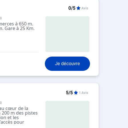
0/5
Avis
0
merces à 650 m.
m. Gare à 25 Km.
Je découvre
5/5
1 Avis
0
 au cœur de la
à 200 m des pistes
ion et les
'accès pour
 s'effectue grâce