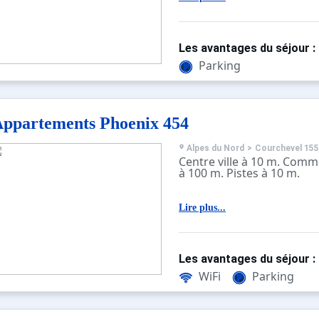
à la télécabine (ouverte ju
centre de soin et de remi
trouve à 1 km.
Ce chalet offre de jolies vu
Les avantages du séjour :
la montagne. Il dispose de
dont un avec cheminée, d
Parking
balcons et d'une terrasse.
remous se trouve à l'extéri
déjeuner continental est i
ppartements Phoenix 454
Alpes du Nord
>
Courchevel 155
Centre ville à 10 m. Comm
à 100 m. Pistes à 10 m.
Lire plus...
Les avantages du séjour :
WiFi
Parking