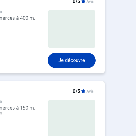
0/5
Avis
0
merces à 400 m.
Je découvre
0/5
Avis
0
merces à 150 m.
m.