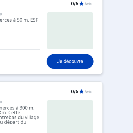
0/5
Avis
0
erces à 50 m. ESF
Je découvre
0/5
Avis
0
merces à 300 m.
Km. Cette
ntrebas du village
du départ du
remiers