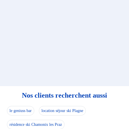
La remise des clés se fait directement en agence.
Un dépôt de garantie et une caution obligatoire seront 
Nos clients recherchent aussi
le geniuss bar
location séjour ski Plagne
résidence ski Chamonix les Praz