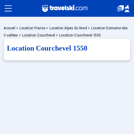
Packages
Accueil
>
Location France
>
Location Alpes du Nord
>
Location Domaine des
3 vallées
>
Location Courchevel
>
Location Courchevel 1550
Location Courchevel 1550
🚆Train de nuit
Stations
Hébergements
Bons plans