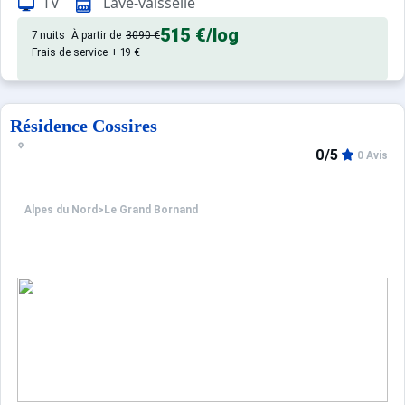
TV
Lave-vaisselle
515 €
/log
7 nuits
À partir de
3090 €
Frais de service + 19 €
Résidence Cossires
0/5
0 Avis
Alpes du Nord
>
Le Grand Bornand