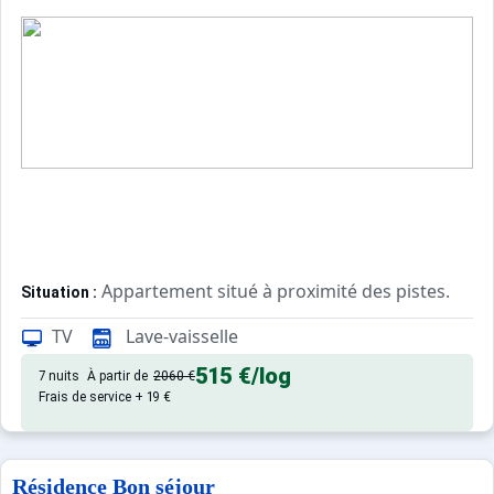
Appartement situé à proximité des pistes.
Situation :
TV
Lave-vaisselle
Confortable et agréable, ce log
Appartement de particulier :
515 €
/log
7 nuits
À partir de
2060 €
Frais de service + 19 €
Résidence Bon séjour