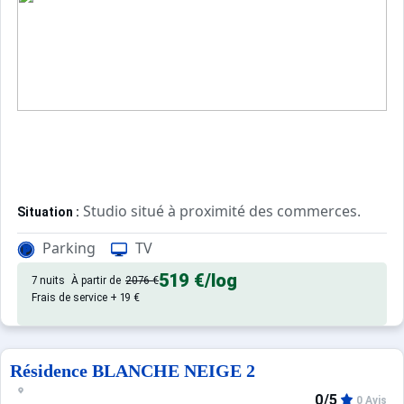
Studio situé à proximité des commerces.
Situation :
Parking
TV
Appartement de particulier :
519 €
/log
7 nuits
À partir de
2076 €
Frais de service + 19 €
Résidence BLANCHE NEIGE 2
0/5
0 Avis