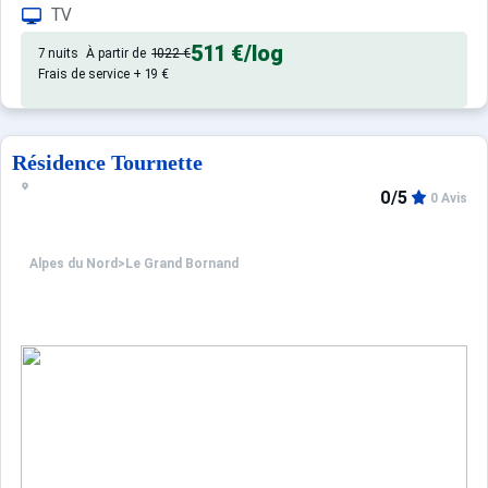
TV
Confortable et agréable, ce lo
Appartement de particulier :
511 €
/log
7 nuits
À partir de
1022 €
Frais de service + 19 €
Résidence Tournette
0/5
0 Avis
Alpes du Nord
>
Le Grand Bornand