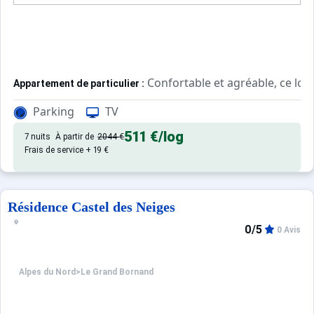
Confortable et agréable, ce lo
Appartement de particulier :
Parking
TV
511 €
/log
7 nuits
À partir de
2044 €
Frais de service + 19 €
Résidence Castel des Neiges
0/5
0 Avis
Alpes du Nord
>
Le Grand Bornand