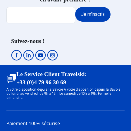
Location Châtel
Location Morzine
Je m'inscris
Location Les Gets
Location Bourg Saint Maurice
Location Vallandry
Location Peisey-Nancroix
Suivez-nous !
Location Plan Peisey
Location Plagne - Belle Plagne
Location Plagne Bellecôte
Location Plagne Villages
Location Plagne Soleil
Le Service Client Travelski:
Location Plagne Bellecôte
+33 (0)4 79 96 30 69
Location Plagne 1800
A votre disposition depuis la Savoie A votre disposition depuis la Savoie
Location Plagne Centre
du lundi au vendredi de 9h à 19h. Le samedi de 10h à 19h. Fermé le
dimanche.
Location Plagne - Les Coches
Location Plagne Montalbert
Location Plagne - Aime 2000
Location Plagne - Montchavin
Paiement 100% sécurisé
Location Plagne - Champagny en