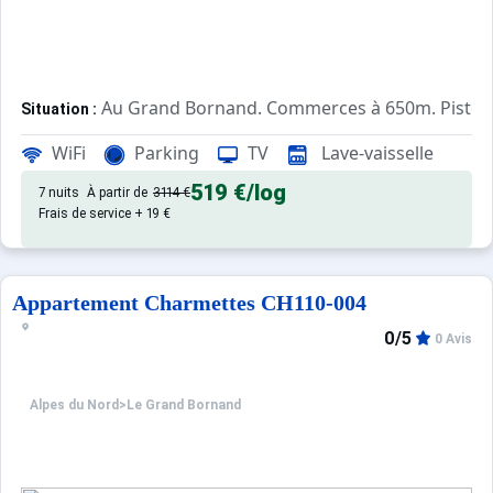
Au Grand Bornand. Commerces à 650m. Pistes
Situation :
Confortable et tout équipé. Avec
Appartement de particulier :
WiFi
Parking
TV
Lave-vaisselle
519 €
/log
7 nuits
À partir de
3114 €
Frais de service + 19 €
Appartement Charmettes CH110-004
0/5
0 Avis
Alpes du Nord
>
Le Grand Bornand