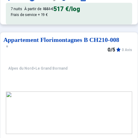
517 €
/log
7 nuits
À partir de
1551 €
Frais de service + 19 €
Appartement Florimontagnes B CH210-008
0/5
0 Avis
Alpes du Nord
>
Le Grand Bornand