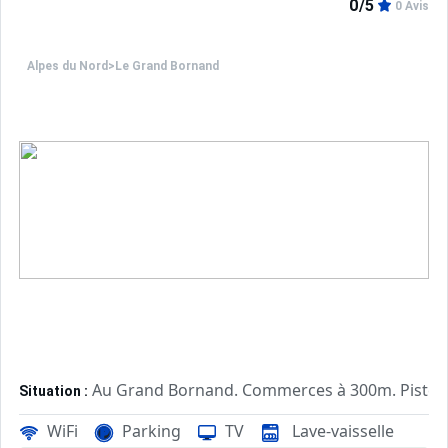
0/5
0 Avis
Alpes du Nord
>
Le Grand Bornand
Au Grand Bornand. Commerces à 300m. Pistes
Situation :
Confortable et tout équipé. Avec
Appartement de particulier :
WiFi
Parking
TV
Lave-vaisselle