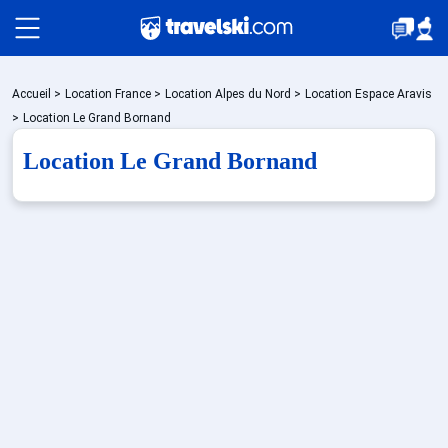
Packages
Accueil
>
Location France
>
Location Alpes du Nord
>
Location Espace Aravis
>
Location Le Grand Bornand
Location Le Grand Bornand
🚆Train de nuit
Stations
Hébergements
Bons plans