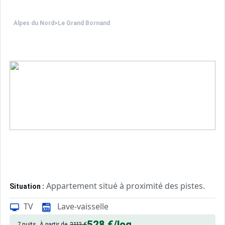
Alpes du Nord
>
Le Grand Bornand
Appartement situé à proximité des pistes.
Situation :
TV
Lave-vaisselle
Confortable et agréable, ce log
Appartement de particulier :
528 €
/log
7 nuits
À partir de
2112 €