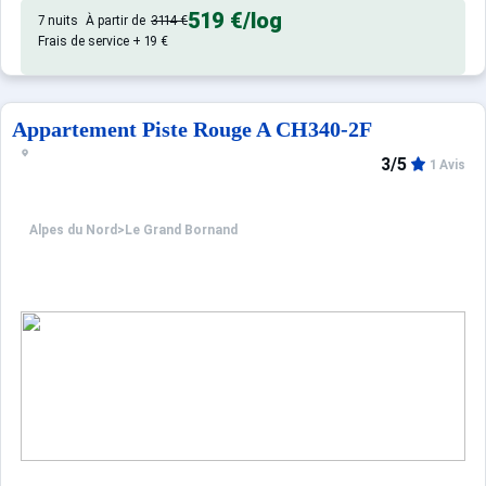
519 €
/log
7 nuits
À partir de
3114 €
Frais de service + 19 €
Appartement Piste Rouge A CH340-2F
3/5
1 Avis
Alpes du Nord
>
Le Grand Bornand