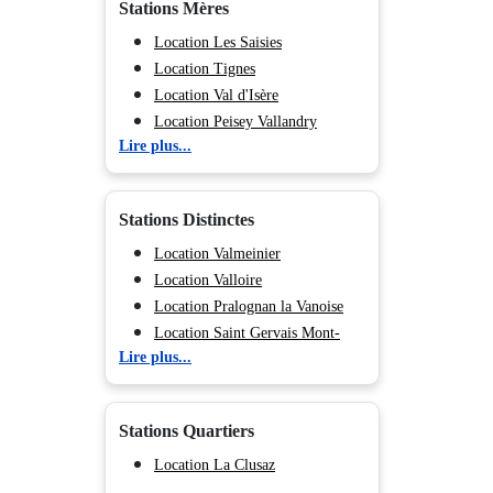
Stations Mères
Location Les Saisies
Location Tignes
Location Val d'Isère
Location Peisey Vallandry
Lire plus...
Location La Plagne
Location Les Arcs
Location Valmorel
Stations Distinctes
Location Morillon
Location Flaine
Location Valmeinier
Location Méribel
Location Valloire
Location Courchevel
Location Pralognan la Vanoise
Location Les Menuires
Location Saint Gervais Mont-
Lire plus...
Location Val Cenis
Blanc
Location Chamonix (Vallée de)
Location Megève
Location Les Deux Alpes
Location Combloux
Stations Quartiers
Location Hauteluce
Location Tignes 2100 Le Lac
Location La Clusaz
Location Tignes 1800