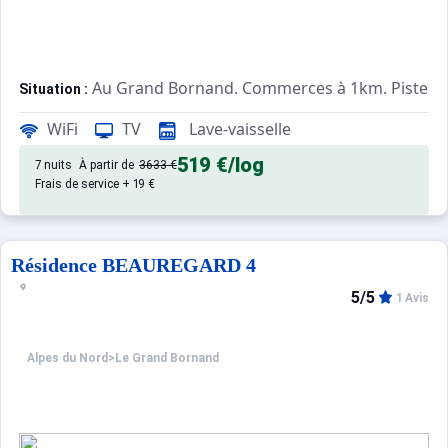
Au Grand Bornand. Commerces à 1km. Pistes 
Situation :
Confortable et tout équipé. Avec
Appartement de particulier :
WiFi
TV
Lave-vaisselle
519 €
/log
7 nuits
À partir de
3633 €
Frais de service + 19 €
Résidence BEAUREGARD 4
5/5
1 Avis
Alpes du Nord
>
Le Grand Bornand