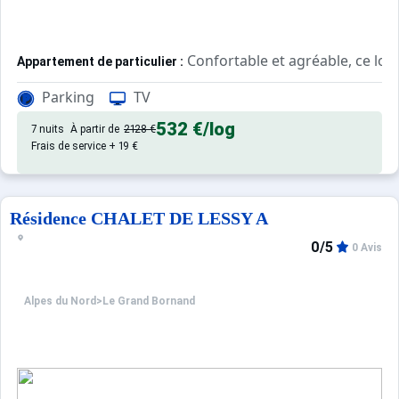
Appartement de particulier :
Parking
TV
532 €
/log
7 nuits
À partir de
2128 €
Frais de service + 19 €
Résidence CHALET DE LESSY A
0/5
0 Avis
Alpes du Nord
>
Le Grand Bornand