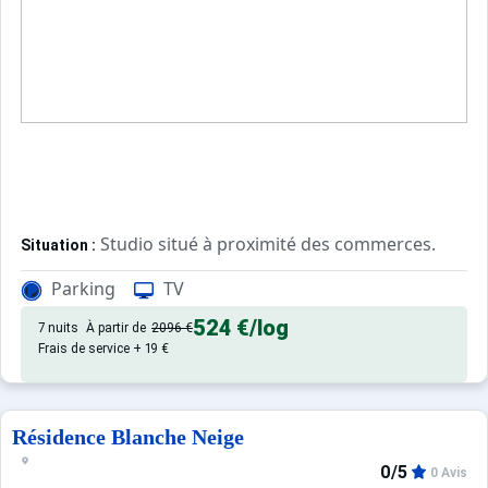
Studio situé à proximité des commerces.
Situation :
Parking
TV
Appartement de particulier :
524 €
/log
7 nuits
À partir de
2096 €
Frais de service + 19 €
Résidence Blanche Neige
0/5
0 Avis