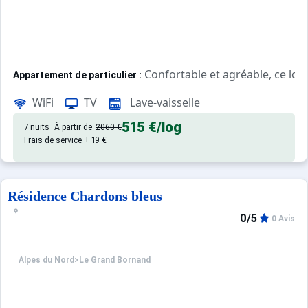
Confortable et agréable, ce log
Appartement de particulier :
WiFi
TV
Lave-vaisselle
515 €
/log
7 nuits
À partir de
2060 €
Frais de service + 19 €
Résidence Chardons bleus
0/5
0 Avis
Alpes du Nord
>
Le Grand Bornand