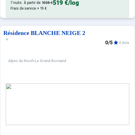
519 €
/log
7 nuits
À partir de
1038 €
Frais de service + 19 €
Résidence BLANCHE NEIGE 2
0/5
0 Avis
Alpes du Nord
>
Le Grand Bornand