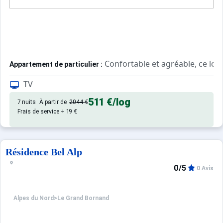
Confortable et agréable, ce lo
Appartement de particulier :
TV
511 €
/log
7 nuits
À partir de
2044 €
Frais de service + 19 €
Résidence Bel Alp
0/5
0 Avis
Alpes du Nord
>
Le Grand Bornand