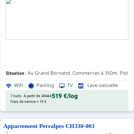
Au Grand Bornand. Commerces à 350m. Pistes
Situation :
Confortable et tout équipé. Avec
Appartement de particulier :
WiFi
Parking
TV
Lave-vaisselle
519 €
/log
7 nuits
À partir de
3114 €
Frais de service + 19 €
Appartement Perralpes CH330-003