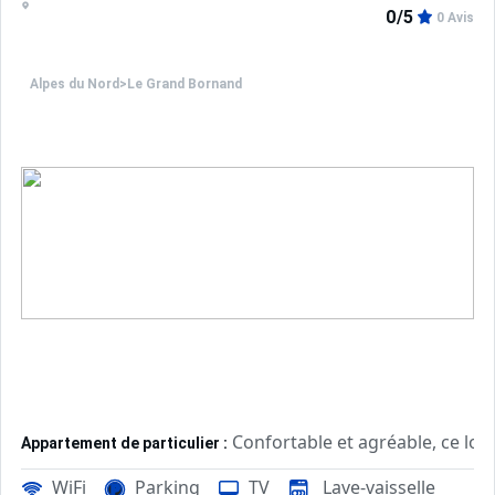
0/5
0 Avis
Alpes du Nord
>
Le Grand Bornand
Confortable et agréable, ce log
Appartement de particulier :
WiFi
Parking
TV
Lave-vaisselle