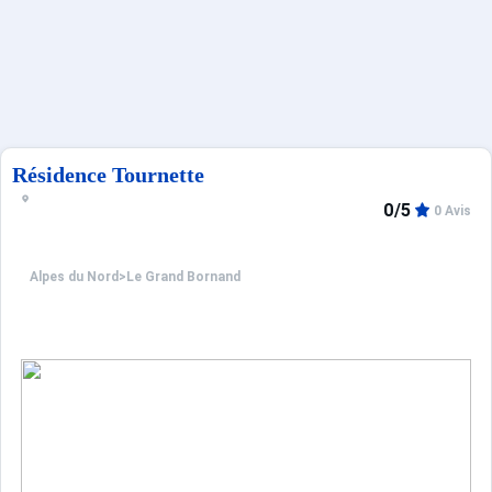
Sites CSE & Groupes
Français (FR)
Résidence Tournette
0/5
0 Avis
Alpes du Nord
>
Le Grand Bornand