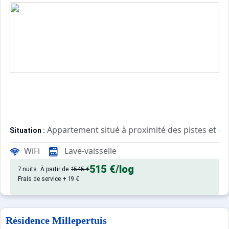
Appartement situé à proximité des pistes et du c
Situation :
WiFi
Lave-vaisselle
Confortable et agréable, ce log
Appartement de particulier :
515 €
/log
7 nuits
À partir de
1545 €
Frais de service + 19 €
Résidence Millepertuis