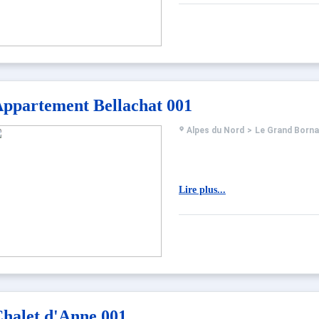
ppartement Bellachat 001
Alpes du Nord
>
Le Grand Born
Lire plus...
halet d'Anne 001