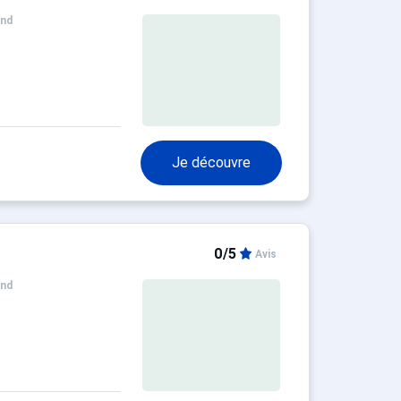
and
Je découvre
0/5
Avis
and