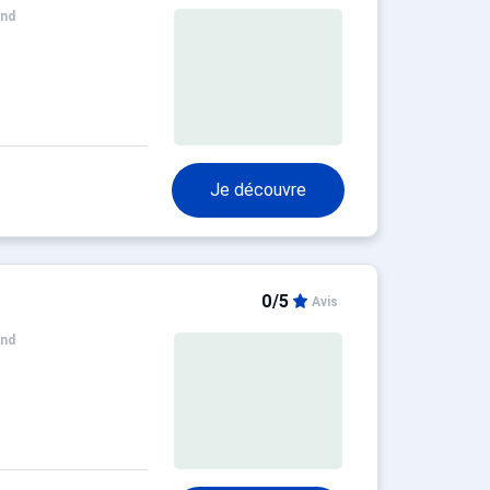
and
Je découvre
0/5
Avis
and