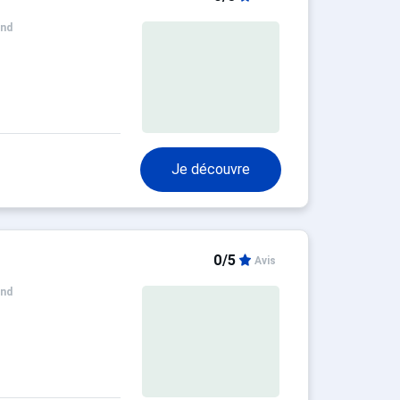
and
Je découvre
0/5
Avis
and