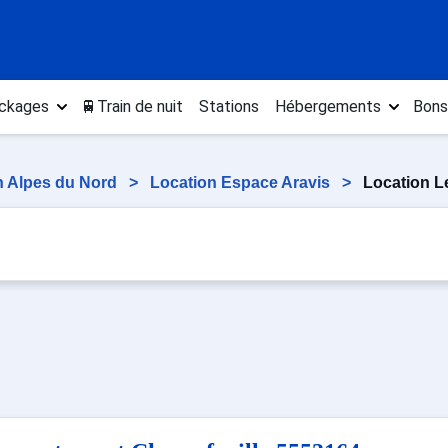
ckages
🚆Train de nuit
Stations
Hébergements
Bons
n Alpes du Nord
>
Location Espace Aravis
>
Location L