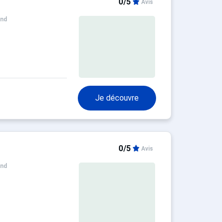
0/5
Avis
and
Je découvre
0/5
Avis
and