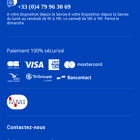
Location Plagne 1800
+33 (0)4 79 96 30 69
Location Plagne Centre
A votre disposition depuis la Savoie A votre disposition depuis la Savoie
Location Plagne - Les Coches
du lundi au vendredi de 9h à 19h. Le samedi de 10h à 19h. Fermé le
dimanche.
Location Plagne Montalbert
Location Plagne - Aime 2000
Location Plagne - Montchavin
Location Plagne - Champagny en
Paiement 100% sécurisé
Vanoise
Location Les Arcs 1950
Location Les Arcs 1600
Location Les Arcs 1800
Location Les Arcs 2000
Location La Toussuire
Location Saint Jean d'Arves
Location Le Corbier
Location Saint Sorlin d'Arves
Location Saint François
Contactez-nous
Longchamp
Location Valmorel Station