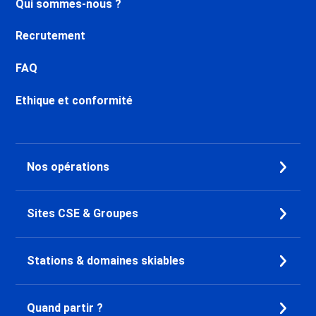
Qui sommes-nous ?
Location Doucy
Location Samoëns
Recrutement
Location Les Carroz d'Araches
Location Morillon 1100 Les
FAQ
Esserts
Location Morillon Village
Ethique et conformité
Location Flaine Le Hameau 1800
Location Flaine Forêt 1700
Location Flaine Forum 1600
Nos opérations
Location Flaine Montsoleil 1750
Location La Tania
Location Val Thorens
Sites CSE & Groupes
Location Brides les Bains
Location Orelle - Val Thorens
Location Méribel Centre 1600
Stations & domaines skiables
Location Méribel Les Allues
1200
Location Méribel Mottaret 1850
Quand partir ?