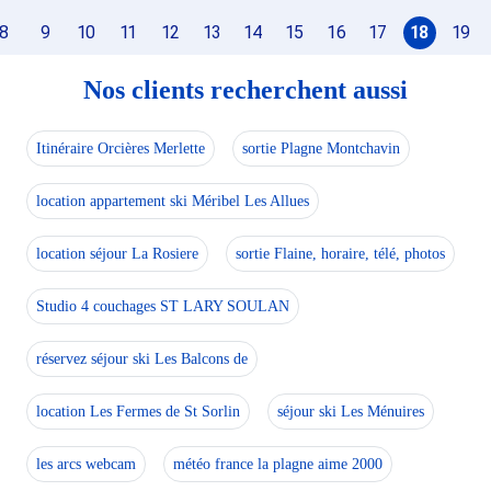
- un WC indépendant
Kit Linge Double 7 jours maximum : 15.0 €.
8
9
10
11
12
13
14
15
16
17
18
19
- UNE SALLE DE DOUCHE
Kit Linge Simple + Serviettes 7 jours maximum : 20.0 €.
- une CUISINE entièrement équipée (four, micro-ondes, lave
- une SALLE A MANGER avec table, chaises, télévision, ac
Nos clients recherchent aussi
- une CHAMBRE 1 avec un lit double (160X200 / Couette 
Ce logement est diffusé par un professionnel. Sauf menti
- une CHAMBRE 2 avec deux lits simple (90X200 / Couette
Seuls les équipements mentionnés spécifiquement dans c
Itinéraire Orcières Merlette
sortie Plagne Montchavin
TERRASSE AVEC BARBECUE ET TERRAIN ATTENANT
WIFI
location appartement ski Méribel Les Allues
FORFAITS DE SKI :TARIFS AVANTAGEUX (N'hésitez pas à n
location séjour La Rosiere
sortie Flaine, horaire, télé, photos
Place de parking devant le Chalet.
Studio 4 couchages ST LARY SOULAN
Meublé et équipé pour 4 personnes.
réservez séjour ski Les Balcons de
Logement non fumeur
Animaux non acceptés
location Les Fermes de St Sorlin
séjour ski Les Ménuires
En supplément, nous vous proposons le pack CONFORT comp
les arcs webcam
météo france la plagne aime 2000
A réserver au-moins 7 jours avant votre arrivée.