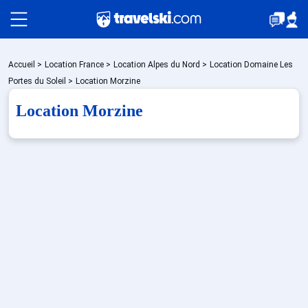
Packages
Accueil
>
Location France
>
Location Alpes du Nord
>
Location Domaine Les
Portes du Soleil
>
Location Morzine
Location Morzine
🚆Train de nuit
Stations
Hébergements
Bons plans