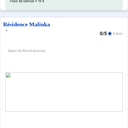
Frais de service + 19 €
Confortable et agréable, ce log
Appartement de particulier :
Résidence Malinka
0/5
0 Avis
Alpes du Nord
>
Avoriaz