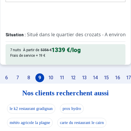
Situé dans le quartier des crozats - A environ 1
Situation :
Confortable et agréable, ce log
Appartement de particulier :
1339 €
/log
7 nuits
À partir de
5356 €
Frais de service + 19 €
6
7
8
9
10
11
12
13
14
15
16
17
Nos clients recherchent aussi
le k2 restaurant gradignan
prox hydro
météo agricole la plagne
carte du restaurant le cairn