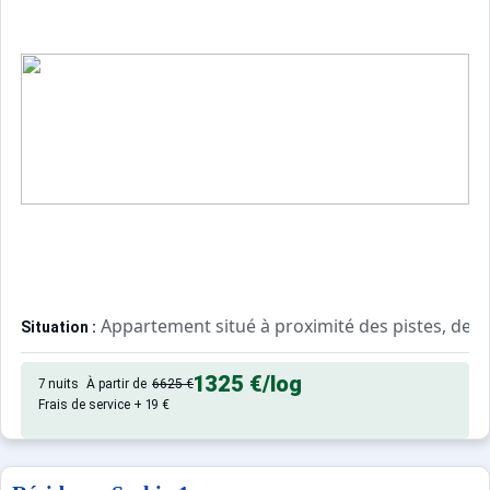
Appartement situé à proximité des pistes, de l
Situation :
Appartement de particulier :
1325 €
/log
7 nuits
À partir de
6625 €
Frais de service + 19 €