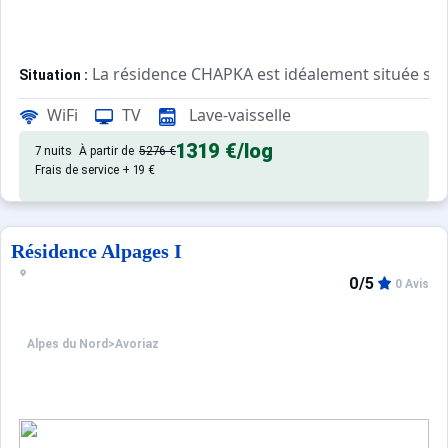
La résidence CHAPKA est idéalement située sur l
Situation :
Elle se trouve seulement à quelques minutes à pieds du c
WiFi
TV
Lave-vaisselle
Appartement de particulier :
1319 €
/log
7 nuits
À partir de
5276 €
Frais de service + 19 €
Résidence Alpages I
0/5
0 Avis
Alpes du Nord
>
Avoriaz