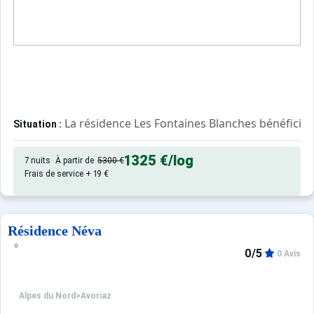
La résidence Les Fontaines Blanches bénéficie 
Situation :
Tous les appartements sont orientés plein Sud bénéficia
1325 €
/log
7 nuits
À partir de
5300 €
Appartement de particulier :
Frais de service + 19 €
Résidence Néva
0/5
0 Avis
Alpes du Nord
>
Avoriaz