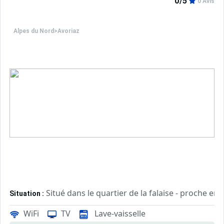
0/5
0 Avis
Alpes du Nord
>
Avoriaz
Situé dans le quartier de la falaise - proche ent
Situation :
WiFi
TV
Lave-vaisselle
Confortable et agréable, ce log
Appartement de particulier :