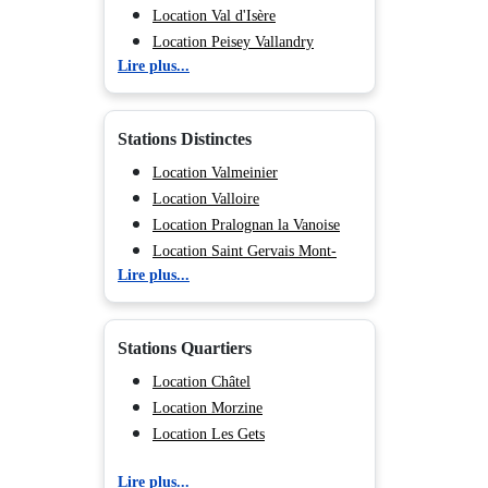
Location Val d'Isère
Location Peisey Vallandry
Lire plus...
Location La Plagne
Location Les Arcs
Location Valmorel
Stations Distinctes
Location Morillon
Location Flaine
Location Valmeinier
Location Méribel
Location Valloire
Location Courchevel
Location Pralognan la Vanoise
Location Les Menuires
Location Saint Gervais Mont-
Lire plus...
Location Val Cenis
Blanc
Location Chamonix (Vallée de)
Location Megève
Location Les Deux Alpes
Location Combloux
Stations Quartiers
Location Hauteluce
Location Tignes 2100 Le Lac
Location Châtel
Location Tignes 1800
Location Morzine
Location Tignes 1550 Les
Location Les Gets
Brévières
Lire plus...
Location Tignes Les Chartreux