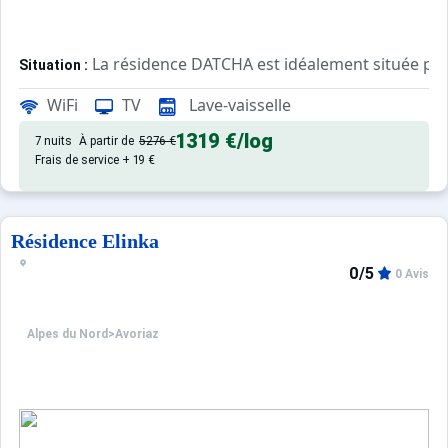
La résidence DATCHA est idéalement située pour
Situation :
Idéale pour les familles, elle est à 2 pas de la piste de l
WiFi
TV
Lave-vaisselle
Accès direct au boulevard des skieurs qui permet de rejo
1319 €
/log
7 nuits
À partir de
5276 €
Appartement de particulier :
Frais de service + 19 €
Résidence Elinka
0/5
0 Avis
Alpes du Nord
>
Avoriaz