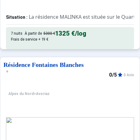
La résidence MALINKA est située sur le Quartier
Situation :
Accès aux pistes par le "boulevard des skieurs" à quelqu
1325 €
/log
7 nuits
À partir de
5300 €
Appartement de particulier :
Frais de service + 19 €
Résidence Fontaines Blanches
0/5
0 Avis
Alpes du Nord
>
Avoriaz