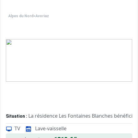
Alpes du Nord
>
Avoriaz
La résidence Les Fontaines Blanches bénéficie 
Situation :
Tous les appartements sont orientés plein Sud bénéficia
TV
Lave-vaisselle