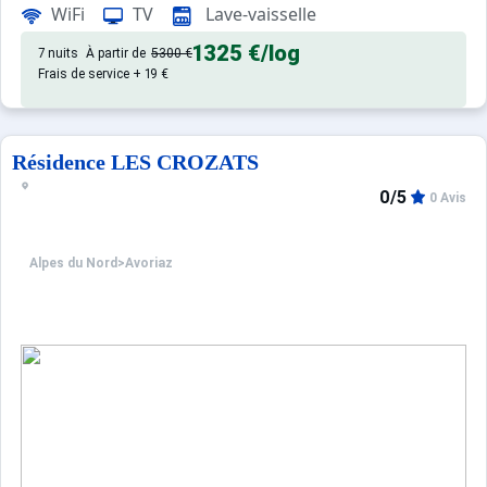
WiFi
TV
Lave-vaisselle
Appartement de particulier :
1325 €
/log
7 nuits
À partir de
5300 €
Frais de service + 19 €
Résidence LES CROZATS
0/5
0 Avis
Alpes du Nord
>
Avoriaz