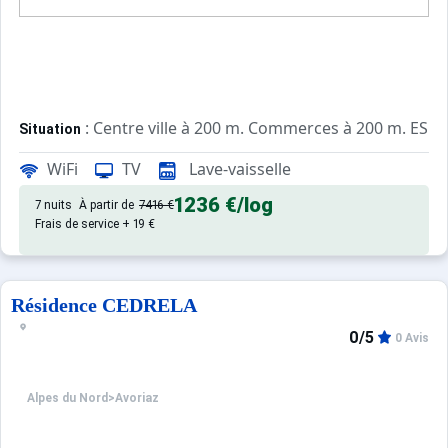
: Centre ville à 200 m. Commerces à 200 m. ESF à
Situation
WiFi
TV
Lave-vaisselle
: Appartements confortables et
Appartement de particulier
1236 €
/log
7 nuits
À partir de
7416 €
Frais de service + 19 €
Résidence CEDRELA
0/5
0 Avis
Alpes du Nord
>
Avoriaz