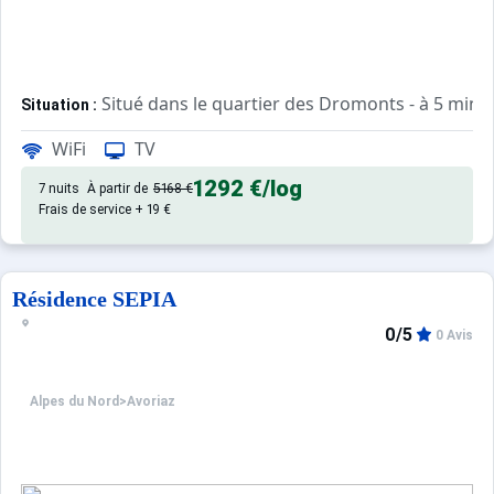
Situé dans le quartier des Dromonts - à 5 minut
Situation :
WiFi
TV
Confortable et agréable, ce log
Appartement de particulier :
1292 €
/log
7 nuits
À partir de
5168 €
Frais de service + 19 €
Résidence SEPIA
0/5
0 Avis
Alpes du Nord
>
Avoriaz