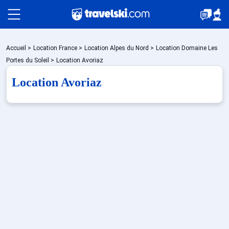
Packages
Accueil
>
Location France
>
Location Alpes du Nord
>
Location Domaine Les
Portes du Soleil
>
Location Avoriaz
Location Avoriaz
🚆Train de nuit
Stations
Hébergements
Bons plans