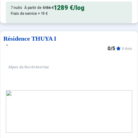
Confortable et agréable, ce log
Appartement de particulier :
1289 €
/log
7 nuits
À partir de
5156 €
Frais de service + 19 €
Résidence THUYA I
0/5
0 Avis
Alpes du Nord
>
Avoriaz