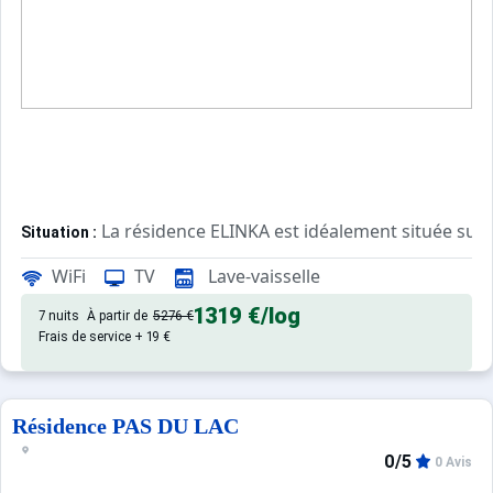
La résidence ELINKA est idéalement située sur 
Situation :
L'accueil station et les parkings couverts se trouvent éga
WiFi
TV
Lave-vaisselle
La résidence offre un accès direct et aisé aux pistes pa
Le rassemblement de l'ESF (sur le plateau) est à seulem
1319 €
/log
7 nuits
À partir de
5276 €
Frais de service + 19 €
Appartement de particulier :
Résidence PAS DU LAC
0/5
0 Avis