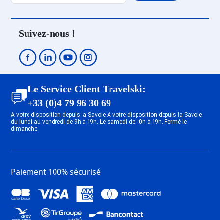
Location Vallandry
Location Peisey-Nancroix
Location Plan Peisey
Suivez-nous !
Location Plagne - Belle Plagne
Location Plagne Bellecôte
Location Plagne Villages
Location Plagne Soleil
Location Plagne Bellecôte
Le Service Client Travelski:
Location Plagne 1800
+33 (0)4 79 96 30 69
Location Plagne Centre
A votre disposition depuis la Savoie A votre disposition depuis la Savoie
Location Plagne - Les Coches
du lundi au vendredi de 9h à 19h. Le samedi de 10h à 19h. Fermé le
dimanche.
Location Plagne Montalbert
Location Plagne - Aime 2000
Location Plagne - Montchavin
Location Plagne - Champagny en
Paiement 100% sécurisé
Vanoise
Location Les Arcs 1950
Location Les Arcs 1600
Location Les Arcs 1800