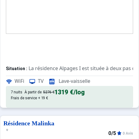
La résidence Alpages I est située à deux pas du
Situation :
Accès au "plateau" avec les 1ères remontées mécanique
WiFi
TV
Lave-vaisselle
Départ et retour skis aux pieds.
1319 €
/log
7 nuits
À partir de
5276 €
Appartement de particulier :
Frais de service + 19 €
Résidence Malinka
0/5
0 Avis