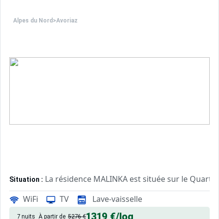
Alpes du Nord
>
Avoriaz
La résidence MALINKA est située sur le Quartier
Situation :
Accès aux pistes par le "boulevard des skieurs" à quelqu
WiFi
TV
Lave-vaisselle
Appartement de particulier :
1319 €
/log
7 nuits
À partir de
5276 €