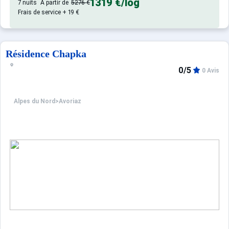
Appartement de particulier :
1319 €
/log
7 nuits
À partir de
5276 €
Frais de service + 19 €
Résidence Chapka
0/5
0 Avis
Alpes du Nord
>
Avoriaz