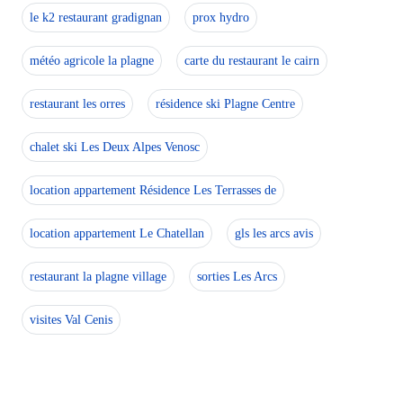
le k2 restaurant gradignan
prox hydro
météo agricole la plagne
carte du restaurant le cairn
restaurant les orres
résidence ski Plagne Centre
chalet ski Les Deux Alpes Venosc
location appartement Résidence Les Terrasses de
location appartement Le Chatellan
gls les arcs avis
restaurant la plagne village
sorties Les Arcs
visites Val Cenis