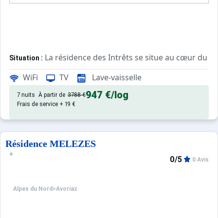
La résidence des Intrêts se situe au cœur du cen
Situation :
La résidence offre un cadre propice aux vacanciers souh
WiFi
TV
Lave-vaisselle
Les commerces aux pieds de la résidence sont nombreux :
Le domaine skiable peut être facilement rejoint par les p
947 €
/log
7 nuits
À partir de
3788 €
Frais de service + 19 €
Confortable et agréable, ce log
Appartement de particulier :
Résidence MELEZES
0/5
0 Avis
Alpes du Nord
>
Avoriaz