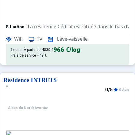
La résidence Cédrat est située dans le bas d'Av
Situation :
Cette résidence de 90 appartements propose des apparte
WiFi
TV
Lave-vaisselle
Le bâtiment construit à flanc de montagne dispose d'un as
La résidence Cédrat est à proximité immédiate du secteur
966 €
/log
7 nuits
À partir de
4830 €
Frais de service + 19 €
Confortable et agréable, ce log
Appartement de particulier :
Résidence INTRETS
0/5
0 Avis
Alpes du Nord
>
Avoriaz