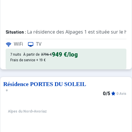
La résidence des Alpages 1 est située sur le hau
Situation :
Proche de l'entrée de la station et des commerces
WiFi
TV
Toutes commodités proche de la résidence
Départ et retour Skis aux Pieds
949 €
/log
7 nuits
À partir de
3796 €
Frais de service + 19 €
Appartement de particulier :
Résidence PORTES DU SOLEIL
0/5
0 Avis
Alpes du Nord
>
Avoriaz