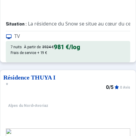
La résidence du Snow se situe au cœur du centre
Situation :
La résidence offre un cadre propice aux vacanciers souh
TV
Les commerces aux pieds de la résidence sont nombreux :
Le domaine skiable peut être facilement rejoint par les p
981 €
/log
7 nuits
À partir de
3924 €
Frais de service + 19 €
Confortable et agréable, ce log
Appartement de particulier :
Résidence THUYA I
0/5
0 Avis
Alpes du Nord
>
Avoriaz