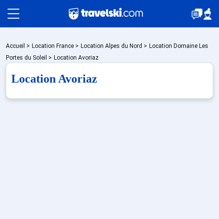
Packages
Accueil
>
Location France
>
Location Alpes du Nord
>
Location Domaine Les
Portes du Soleil
>
Location Avoriaz
Location Avoriaz
🚆Train de nuit
Stations
Hébergements
Bons plans