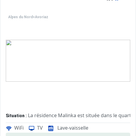
Alpes du Nord
>
Avoriaz
La résidence Malinka est située dans le quartier
Situation :
La résidence s'étire gracieusement le long de la piste de
WiFi
TV
Lave-vaisselle
Le départ à ski permet de rejoindre facilement les différ