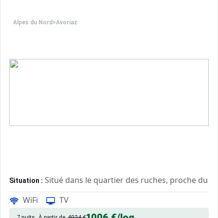
Alpes du Nord
>
Avoriaz
Situé dans le quartier des ruches, proche du ce
Situation :
WiFi
TV
Confortable et agréable, ce log
Appartement de particulier :
1006 €
/log
7 nuits
À partir de
4024 €