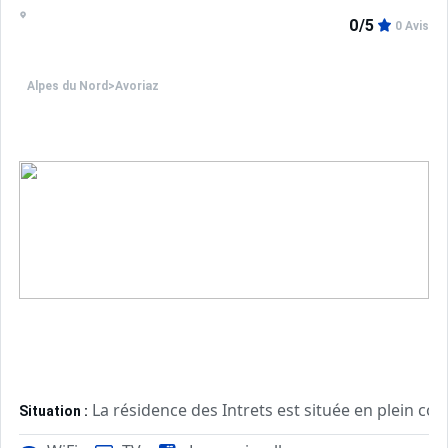
Appartement de particulier :
0/5
0 Avis
Alpes du Nord
>
Avoriaz
La résidence des Intrets est située en plein c
Situation :
de la promenade du Festival