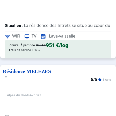
La résidence des Intrêts se situe au cœur du cen
Situation :
La résidence offre un cadre propice aux vacanciers souh
WiFi
TV
Lave-vaisselle
Les commerces aux pieds de la résidence sont nombreux :
Le domaine skiable peut être facilement rejoint par les p
951 €
/log
7 nuits
À partir de
3804 €
Frais de service + 19 €
Confortable et agréable, ce log
Appartement de particulier :
Résidence MELEZES
5/5
1 Avis
Alpes du Nord
>
Avoriaz