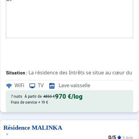
La résidence des Intrêts se situe au cœur du cen
Situation :
La résidence offre un cadre propice aux vacanciers souh
WiFi
TV
Lave-vaisselle
Les commerces aux pieds de la résidence sont nombreux :
Le domaine skiable peut être facilement rejoint par les p
970 €
/log
7 nuits
À partir de
4850 €
Frais de service + 19 €
Confortable et agréable, ce log
Appartement de particulier :
Résidence MALINKA
0/5
0 Avis