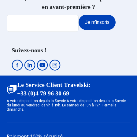
Location Châtel
en avant-première ?
Location Morzine
Location Les Gets
Je m'inscris
Location Bourg Saint Maurice
Location Vallandry
Location Peisey-Nancroix
Location Plan Peisey
Suivez-nous !
Location Plagne - Belle Plagne
Location Plagne Bellecôte
Location Plagne Villages
Location Plagne Soleil
Location Plagne Bellecôte
Le Service Client Travelski:
Location Plagne 1800
+33 (0)4 79 96 30 69
Location Plagne Centre
A votre disposition depuis la Savoie A votre disposition depuis la Savoie
Location Plagne - Les Coches
du lundi au vendredi de 9h à 19h. Le samedi de 10h à 19h. Fermé le
dimanche.
Location Plagne Montalbert
Location Plagne - Aime 2000
Location Plagne - Montchavin
Location Plagne - Champagny en
Paiement 100% sécurisé