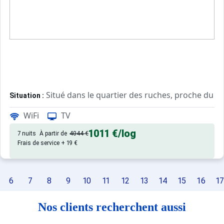
Situé dans le quartier des ruches, proche du ce
Situation :
WiFi
TV
Confortable et agréable, ce log
Appartement de particulier :
1011 €
/log
7 nuits
À partir de
4044 €
Frais de service + 19 €
6
7
8
9
10
11
12
13
14
15
16
17
Nos clients recherchent aussi