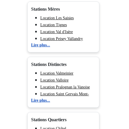
Stations Mères
Location Les Saisies
Location Tignes
Location Val d'Isère
Location Peisey Vallandry
Lire plus...
Location La Plagne
Location Les Arcs
Location Valmorel
Stations Distinctes
Location Morillon
Location Flaine
Location Valmeinier
Location Méribel
Location Valloire
Location Courchevel
Location Pralognan la Vanoise
Location Les Menuires
Location Saint Gervais Mont-
Lire plus...
Location Val Cenis
Blanc
Location Chamonix (Vallée de)
Location Megève
Location Les Deux Alpes
Location Combloux
Stations Quartiers
Location Hauteluce
Location Tignes 2100 Le Lac
Location Châtel