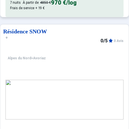
970 €
/log
7 nuits
À partir de
4850 €
Confortable et agréable, ce log
Appartement de particulier :
Frais de service + 19 €
Résidence SNOW
0/5
0 Avis
Alpes du Nord
>
Avoriaz