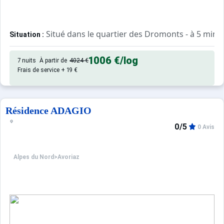
Situé dans le quartier des Dromonts - à 5 minut
Situation :
Confortable et agréable, ce log
Appartement de particulier :
1006 €
/log
7 nuits
À partir de
4024 €
Frais de service + 19 €
Résidence ADAGIO
0/5
0 Avis
Alpes du Nord
>
Avoriaz