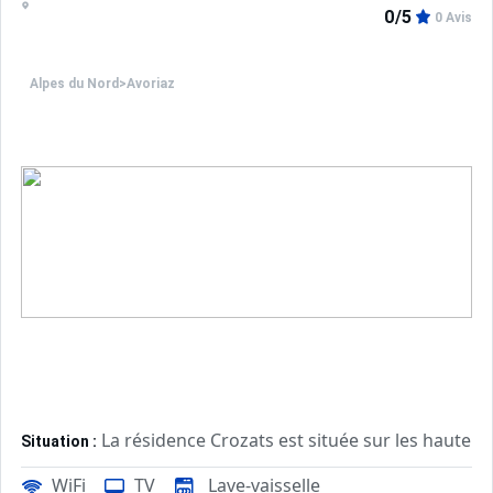
0/5
0 Avis
Alpes du Nord
>
Avoriaz
La résidence Crozats est située sur les hauteurs
Situation :
La résidence surplombe toute la station et profite d'une 
WiFi
TV
Lave-vaisselle