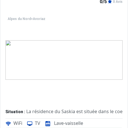
0/5
0 Avis
Alpes du Nord
>
Avoriaz
La résidence du Saskia est située dans le coeur 
Situation :
Commerces à proximité dans le même quartier
WiFi
TV
Lave-vaisselle
Située proche de l'entrée de la station et des parkings