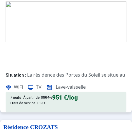
La résidence des Portes du Soleil se situe au cœ
Situation :
La résidence offre un cadre propice aux vacanciers souh
WiFi
TV
Lave-vaisselle
Les commerces aux pieds de la résidence sont nombreux :
Le domaine skiable peut être facilement rejoint par les p
951 €
/log
7 nuits
À partir de
3804 €
Frais de service + 19 €
Confortable et agréable, ce log
Appartement de particulier :
Résidence CROZATS