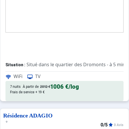
Situé dans le quartier des Dromonts - à 5 minut
Situation :
WiFi
TV
Confortable et agréable, ce log
Appartement de particulier :
1006 €
/log
7 nuits
À partir de
2012 €
Frais de service + 19 €
Résidence ADAGIO
0/5
0 Avis